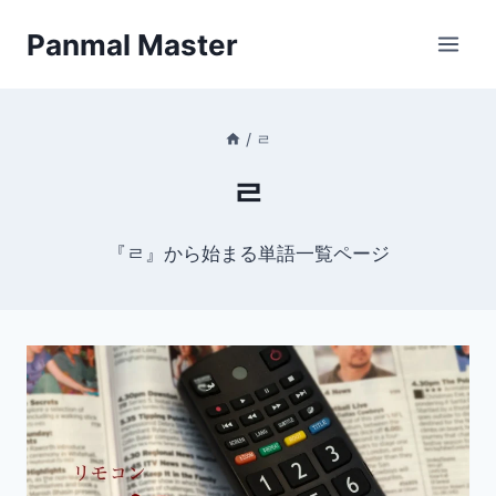
内
Panmal Master
容
を
ス
キ
/
ㄹ
ッ
ㄹ
プ
『ㄹ』から始まる単語一覧ページ