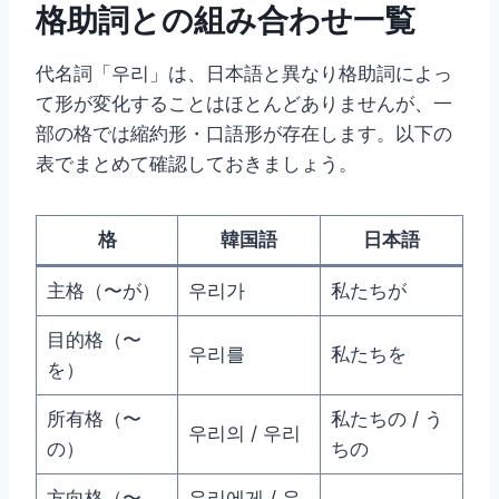
格助詞との組み合わせ一覧
代名詞「우리」は、日本語と異なり格助詞によっ
て形が変化することはほとんどありませんが、一
部の格では縮約形・口語形が存在します。以下の
表でまとめて確認しておきましょう。
格
韓国語
日本語
主格（〜が）
우리가
私たちが
目的格（〜
우리를
私たちを
を）
所有格（〜
私たちの / う
우리의 / 우리
の）
ちの
方向格（〜
우리에게 / 우