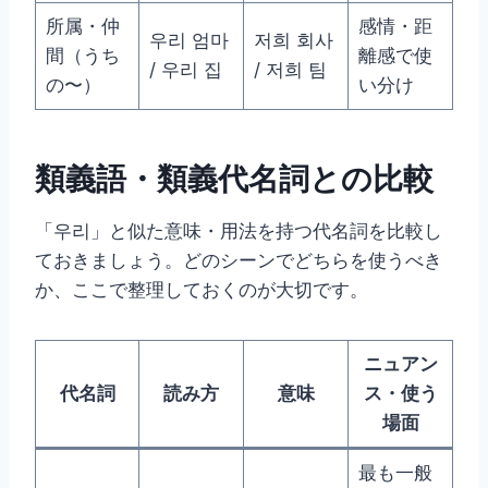
所属・仲
感情・距
우리 엄마
저희 회사
間（うち
離感で使
/ 우리 집
/ 저희 팀
の〜）
い分け
類義語・類義代名詞との比較
「우리」と似た意味・用法を持つ代名詞を比較し
ておきましょう。どのシーンでどちらを使うべき
か、ここで整理しておくのが大切です。
ニュアン
代名詞
読み方
意味
ス・使う
場面
最も一般