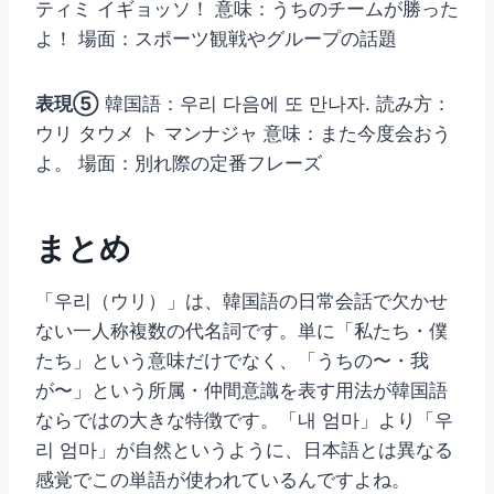
ティミ イギョッソ！ 意味：うちのチームが勝った
よ！ 場面：スポーツ観戦やグループの話題
表現⑤
韓国語：우리 다음에 또 만나자. 読み方：
ウリ タウメ ト マンナジャ 意味：また今度会おう
よ。 場面：別れ際の定番フレーズ
まとめ
「우리（ウリ）」は、韓国語の日常会話で欠かせ
ない一人称複数の代名詞です。単に「私たち・僕
たち」という意味だけでなく、「うちの〜・我
が〜」という所属・仲間意識を表す用法が韓国語
ならではの大きな特徴です。「내 엄마」より「우
리 엄마」が自然というように、日本語とは異なる
感覚でこの単語が使われているんですよね。