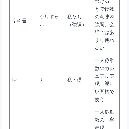
つけるこ
とで複数
ウリドゥ
私たち
の意味を
우리들
ル
（強調）
強調。会
話ではあ
まり使わ
ない
一人称単
数のカジ
ュアル表
나
ナ
私・僕
現。親し
い間柄で
使う
一人称単
数の丁寧
表現。