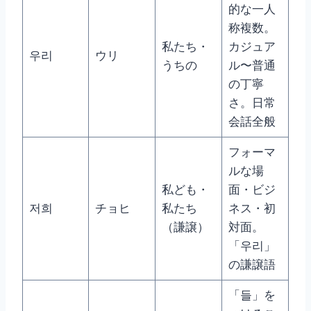
的な一人
称複数。
私たち・
カジュア
우리
ウリ
うちの
ル〜普通
の丁寧
さ。日常
会話全般
フォーマ
ルな場
私ども・
面・ビジ
저희
チョヒ
私たち
ネス・初
（謙譲）
対面。
「우리」
の謙譲語
「들」を