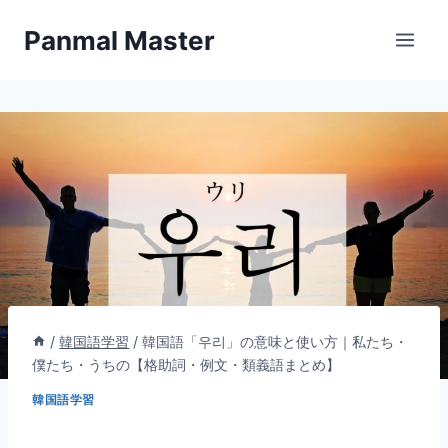
内
Panmal Master
容
を
ス
キ
ッ
プ
/
韓国語学習
/
韓国語「우리」の意味と使い方｜私たち・
僕たち・うちの【格助詞・例文・類義語まとめ】
韓国語学習