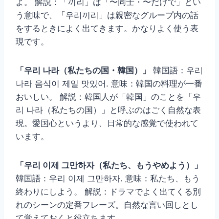
よ。 解説：「끼리」は「〜同士・〜だけで」とい
う意味で、「우리끼리」は親密なグループ内の話
をするときによく出てきます。かなりよく使う表
現です。
「우리 나라（私たちの国・韓国）」
韓国語：우리
나라 음식이 제일 맛있어. 意味：韓国の料理が一番
おいしい。 解説：韓国人が「韓国」のことを「우
리 나라（私たちの国）」と呼ぶのはごく自然な表
現。愛国心というより、日常的な感覚で使われて
います。
「우리 이제 그만하자（私たち、もうやめよう）」
韓国語：우리 이제 그만하자. 意味：私たち、もう
終わりにしよう。 解説：ドラマでよく出てくる別
れのシーンの定番フレーズ。自然な言い回しとし
て覚えておくと役立ちます。