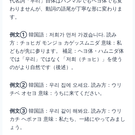
代名詞「우리」自体はパンマルでもヘヨ体でも変
わりませんが、動詞の語尾が丁寧な形に変わりま
す。
例文①
韓国語：저희가 먼저 가겠습니다. 読み
方：チョヒガ モンジョ カゲッスムニダ 意味：私
どもが先に参ります。 補足：ヘヨ体・ハムニダ体
では「우리」ではなく「저희（チョヒ）」を使う
のがより自然です（後述）。
例文②
韓国語：우리 집에 오세요. 読み方：ウリ
チベ オセヨ 意味：うちに来てください。
例文③
韓国語：우리 같이 해봐요. 読み方：ウリ
カチ ヘボァヨ 意味：私たち、一緒にやってみまし
ょう。