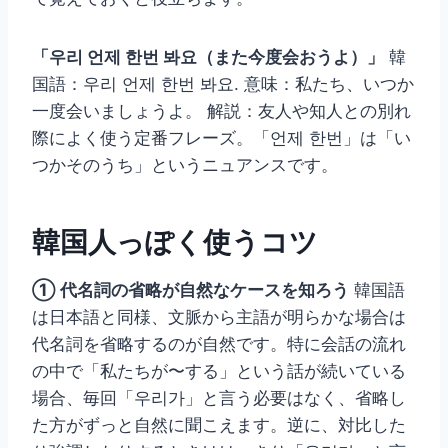
「우리 언제 한번 봐요（また今度会おうよ）」
韓
国語：우리 언제 한번 봐요. 意味：私たち、いつか
一度会いましょうよ。 解説：友人や知人との別れ
際によく使う定番フレーズ。「언제 한번」は「い
つかそのうち」というニュアンスです。
韓国人っぽく使うコツ
① 代名詞の省略が自然なケースを知ろう
韓国語
は日本語と同様、文脈から主語が明らかな場合は
代名詞を省略するのが自然です。特に会話の流れ
の中で「私たちが〜する」という話が続いている
場合、毎回「우리가」と言う必要はなく、省略し
た方がずっと自然に聞こえます。逆に、対比した