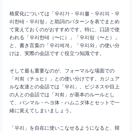
格変化については「우리가・우리를・우리의・우
리한테・우리랑」と助詞のパターンを表でまとめ
て覚えておくのがおすすめです。特に、口語で使
われる「우리한테（〜に）」「우리랑（〜と）」
と、書き言葉の「우리에게」「우리와」の使い分
けは、実際の会話ですぐ役立つ知識です。
そして最も重要なのが、フォーマルな場面での
「저희（チョヒ）」との使い分けです。カジュア
ルな友達との会話では「우리」、ビジネスや目上
の人との会話では「저희」が基本のルールとし
て、パンマル・ヘヨ体・ハムニダ体とセットで一
緒に覚えてしまいましょう。
「우리」を自在に使いこなせるようになると、韓