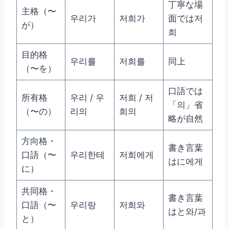
丁寧な場
主格（〜
우리가
저희가
面では저
が）
희
目的格
우리를
저희를
同上
（〜を）
口語では
所有格
우리 / 우
저희 / 저
「의」省
（〜の）
리의
희의
略が自然
方向格・
書き言葉
口語（〜
우리한테
저희에게
はに에게
に）
共同格・
書き言葉
口語（〜
우리랑
저희와
はと와/과
と）