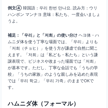
例文④
韓国語：우리 한번 만나요. 読み方：ウリ
ハンボン マンナヨ 意味：私たち、一度会いましょ
うよ。
補足：「우리」と「저희」の使い分け
ヘヨ体・ハ
ムニダ体を使う丁寧な場面では、「우리」よりも
「저희（チョヒ）」を使う方が謙虚で自然に聞こ
えます。「저희」は「私ども・私たち」という謙
譲表現で、ビジネスや改まった場面では「저희」
が基本です。ただし、丁寧な会話でも「うちの学
校」「うちの家族」のような親しみを込めた表現
では「우리 학교」「우리 가족」のままでOKで
す。
ハムニダ体（フォーマル）