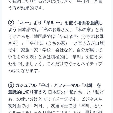
り強調したりするときははっきり「우리가」と言
う方が効果的です。
② 「내 〜」より「우리 〜」を使う場面を意識し
よう
日本語では「私のお母さん」「私の家」と言
うところを、韓国語では「우리 엄마（うちのお母
さん）」「우리 집（うちの家）」と言う方が自然
です。家族・家・学校・会社など、自分が属して
いるものを表すときは積極的に「우리」を使うク
セをつけましょう。これだけでぐっとネイティブ
っぽくなります。
③ カジュアル「우리」とフォーマル「저희」を
意識的に切り替える
日本語の「私たち」と「私ど
も」の使い分けと同じイメージです。ビジネスや
初対面では「저희」、友達同士では「우리」とい
うルールをしっかり身につけましょう。最初は難