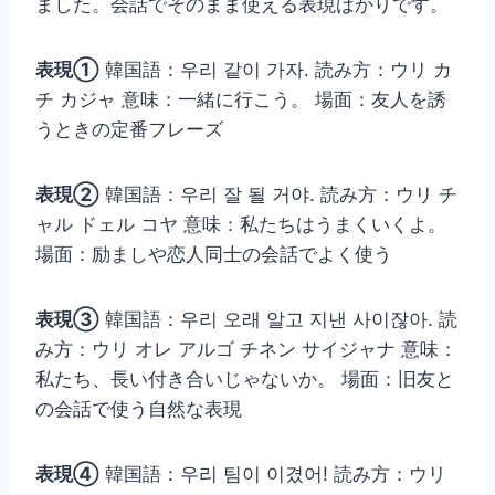
ました。会話でそのまま使える表現ばかりです。
表現①
韓国語：우리 같이 가자. 読み方：ウリ カ
チ カジャ 意味：一緒に行こう。 場面：友人を誘
うときの定番フレーズ
表現②
韓国語：우리 잘 될 거야. 読み方：ウリ チ
ャル ドェル コヤ 意味：私たちはうまくいくよ。
場面：励ましや恋人同士の会話でよく使う
表現③
韓国語：우리 오래 알고 지낸 사이잖아. 読
み方：ウリ オレ アルゴ チネン サイジャナ 意味：
私たち、長い付き合いじゃないか。 場面：旧友と
の会話で使う自然な表現
表現④
韓国語：우리 팀이 이겼어! 読み方：ウリ