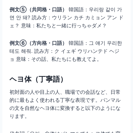
例文⑤（共同格・口語）
韓国語：우리랑 같이 가
면 안 돼? 読み方：ウリラン カチ カミョン アン ド
ェ？ 意味：私たちと一緒に行っちゃダメ？
例文⑥（方向格・口語）
韓国語：그 얘기 우리한
테도 해줘. 読み方：ク イェギ ウリハンテド ヘジ
ョ 意味：その話、私たちにも教えてよ。
ヘヨ体（丁寧語）
初対面の人や目上の人、職場での会話など、日常
的に最もよく使われる丁寧な表現です。パンマル
の文を自然なヘヨ体に変換すると以下のようにな
ります。