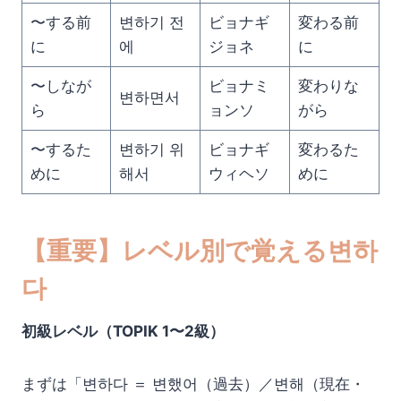
〜する前
변하기 전
ビョナギ
変わる前
に
에
ジョネ
に
〜しなが
ビョナミ
変わりな
변하면서
ら
ョンソ
がら
〜するた
변하기 위
ビョナギ
変わるた
めに
해서
ウィヘソ
めに
【重要】レベル別で覚える변하
다
初級レベル（TOPIK 1〜2級）
まずは「변하다 ＝ 변했어（過去）／변해（現在・