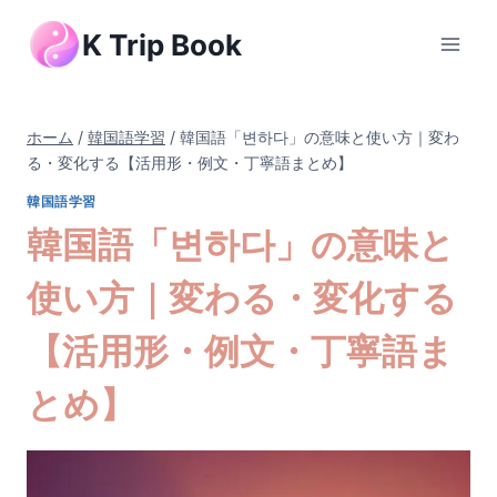
内
K Trip Book
容
を
ス
キ
ホーム
/
韓国語学習
/
韓国語「변하다」の意味と使い方｜変わ
ッ
る・変化する【活用形・例文・丁寧語まとめ】
プ
韓国語学習
韓国語「변하다」の意味と
使い方｜変わる・変化する
【活用形・例文・丁寧語ま
とめ】