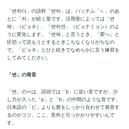
「변하다」の語幹「변하」は、パッチム「ㄴ」のあ
とに「하」が続く形です。活用形によっては「변
해」（ビョネ）、「변하면」（ビョナミョン）のよ
うに変化します。「변해」と言うとき、「変へ」と
区切って読もうとするとぎこちなくなりがちなの
で、「ビョネ」とひと続きでなめらかに言う練習を
してみてください。
「변」の発音
「변」のㅂは、語頭では「b」に近い音ですが、少
し力が入った「p」と「b」の中間のような音です。
日本語の「ビ」よりも唇をしっかり合わせて発音す
るのがコツ。ここ、意外と引っかかりやすいんで
す。