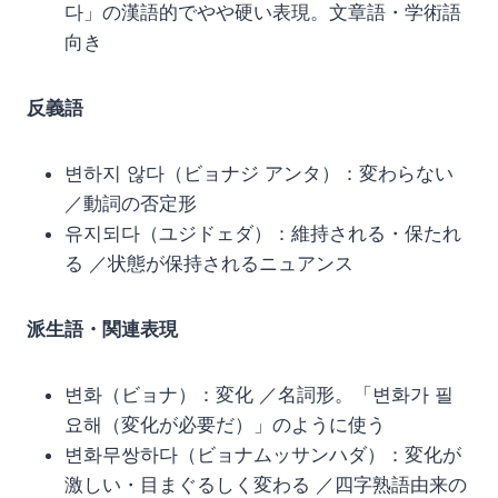
다」の漢語的でやや硬い表現。文章語・学術語
向き
反義語
변하지 않다（ビョナジ アンタ）：変わらない
／動詞の否定形
유지되다（ユジドェダ）：維持される・保たれ
る ／状態が保持されるニュアンス
派生語・関連表現
변화（ビョナ）：変化 ／名詞形。「변화가 필
요해（変化が必要だ）」のように使う
변화무쌍하다（ビョナムッサンハダ）：変化が
激しい・目まぐるしく変わる ／四字熟語由来の