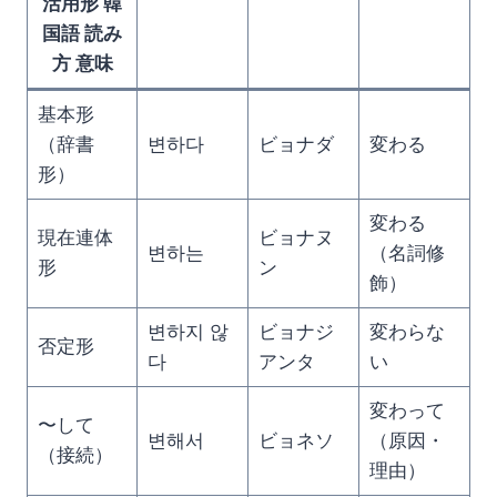
活用形 韓
国語 読み
方 意味
基本形
（辞書
변하다
ビョナダ
変わる
形）
変わる
現在連体
ビョナヌ
변하는
（名詞修
形
ン
飾）
변하지 않
ビョナジ
変わらな
否定形
다
アンタ
い
変わって
〜して
변해서
ビョネソ
（原因・
（接続）
理由）