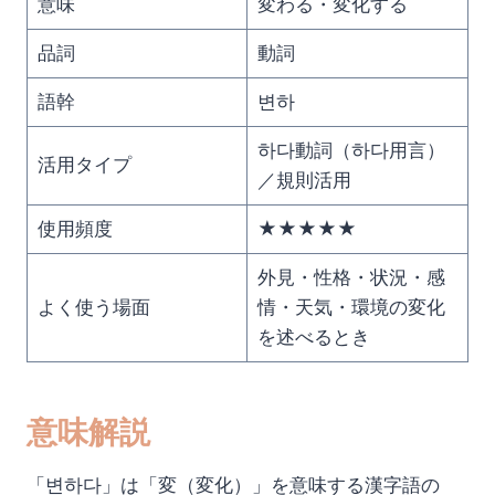
意味
変わる・変化する
品詞
動詞
語幹
변하
하다動詞（하다用言）
活用タイプ
／規則活用
使用頻度
★★★★★
外見・性格・状況・感
よく使う場面
情・天気・環境の変化
を述べるとき
意味解説
「변하다」は「変（変化）」を意味する漢字語の