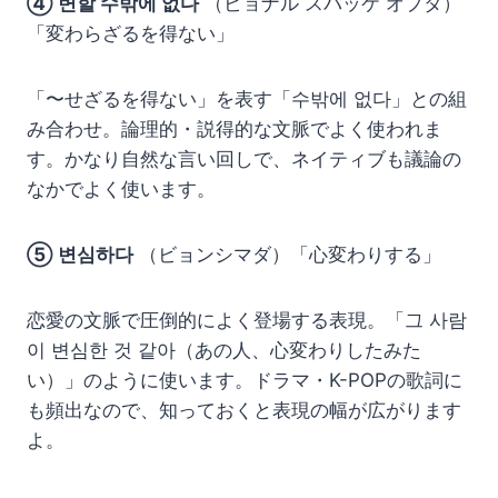
④ 변할 수밖에 없다
（ビョナル スバッケ オプタ）
「変わらざるを得ない」
「〜せざるを得ない」を表す「수밖에 없다」との組
み合わせ。論理的・説得的な文脈でよく使われま
す。かなり自然な言い回しで、ネイティブも議論の
なかでよく使います。
⑤ 변심하다
（ビョンシマダ）「心変わりする」
恋愛の文脈で圧倒的によく登場する表現。「그 사람
이 변심한 것 같아（あの人、心変わりしたみた
い）」のように使います。ドラマ・K-POPの歌詞に
も頻出なので、知っておくと表現の幅が広がります
よ。