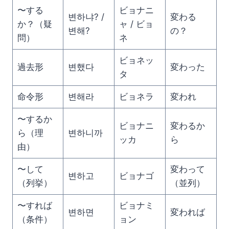
〜する
ビョナニ
변하냐? /
変わる
か？（疑
ャ / ビョ
변해?
の？
問）
ネ
ビョネッ
過去形
변했다
変わった
タ
命令形
변해라
ビョネラ
変われ
〜するか
ビョナニ
変わるか
ら（理
변하니까
ッカ
ら
由）
〜して
変わって
변하고
ビョナゴ
（列挙）
（並列）
〜すれば
ビョナミ
변하면
変われば
（条件）
ョン