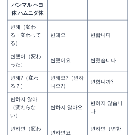
パンマル ヘヨ
体 ハムニダ体
변해（変わ
る・変わって
변해요
변합니다
る）
변했어（変わ
변했어요
변했습니다
った）
변해?（変わ
변해요?（변하
변합니까?
る？）
나요?）
변하지 않아
변하지 않습니
（変わらな
변하지 않아요
다
い）
변하면（変わ
변하면（변한
변하면요