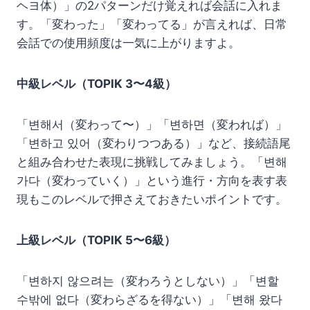
ヘヨ体）」の2パターンだけ覚えれば会話に入れま
す。「変わった」「変わってる」が言えれば、日常
会話での使用頻度は一気に上がりますよ。
中級レベル（TOPIK 3〜4級）
「변해서（変わって〜）」「변하면（変われば）」
「변하고 있어（変わりつつある）」など、接続語尾
と組み合わせた表現に挑戦してみましょう。「변해
가다（変わっていく）」という進行・方向を表す表
現もこのレベルで押さえておきたいポイントです。
上級レベル（TOPIK 5〜6級）
「변하지 않으려는（変わろうとしない）」「변할
수밖에 없다（変わらざるを得ない）」「변해 왔다