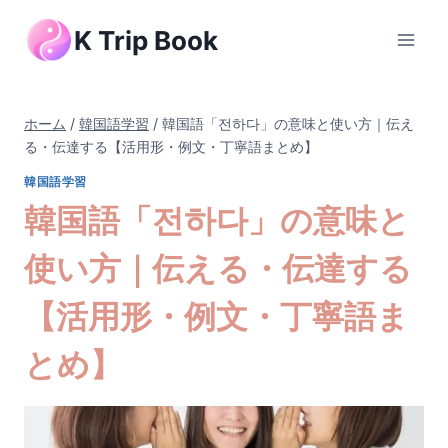
内
K Trip Book
容
を
ス
キ
ホーム
/
韓国語学習
/
韓国語「전하다」の意味と使い方｜伝え
ッ
る・伝達する【活用形・例文・丁寧語まとめ】
プ
韓国語学習
韓国語「전하다」の意味と
使い方｜伝える・伝達する
【活用形・例文・丁寧語ま
とめ】