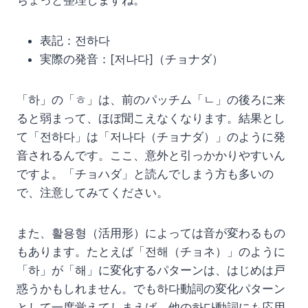
ちょっと整理しますね。
表記：전하다
実際の発音：[저나다]（チョナダ）
「하」の「ㅎ」は、前のパッチム「ㄴ」の後ろに来
ると弱まって、ほぼ聞こえなくなります。結果とし
て「전하다」は「저나다（チョナダ）」のように発
音されるんです。ここ、意外と引っかかりやすいん
ですよ。「チョハダ」と読んでしまう方も多いの
で、注意してみてください。
また、활용형（活用形）によっては音が変わるもの
もあります。たとえば「전해（チョネ）」のように
「하」が「해」に変化するパターンは、はじめは戸
惑うかもしれません。でも하다動詞の変化パターン
として一度覚えてしまえば、他の하다動詞にも応用