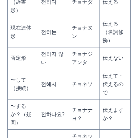
（辞書
전하다
チョナダ
伝える
形）
伝える
現在連体
チョナヌ
전하는
（名詞修
形
ン
飾）
전하지 않
チョナジ
否定形
伝えない
다
アンタ
伝えて・
〜して
전해서
チョネソ
伝えるの
（接続）
で
〜する
チョナナ
伝えます
か？（疑
전하나요?
ヨ？
か？
問）
チョネッ