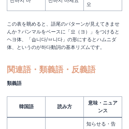
전하지 마
전하지 마세요
오
この表を眺めると、語尾のパターンが見えてきませ
んか？パンマルをベースに「요（ヨ）」をつけると
ヘヨ体、「습니다/ㅂ니다」の形にするとハムニダ
体、というのが하다動詞の基本リズムです。
関連語・類義語・反義語
類義語
意味・ニュア
韓国語
読み方
ンス
知らせる・告