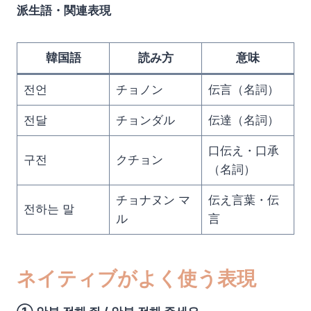
派生語・関連表現
韓国語
読み方
意味
전언
チョノン
伝言（名詞）
전달
チョンダル
伝達（名詞）
口伝え・口承
구전
クチョン
（名詞）
チョナヌン マ
伝え言葉・伝
전하는 말
ル
言
ネイティブがよく使う表現