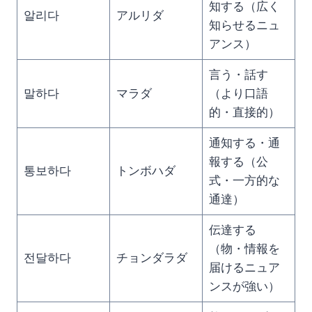
知する（広く
알리다
アルリダ
知らせるニュ
アンス）
言う・話す
말하다
マラダ
（より口語
的・直接的）
通知する・通
報する（公
통보하다
トンボハダ
式・一方的な
通達）
伝達する
（物・情報を
전달하다
チョンダラダ
届けるニュア
ンスが強い）