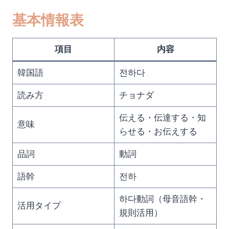
基本情報表
項目
内容
韓国語
전하다
読み方
チョナダ
伝える・伝達する・知
意味
らせる・お伝えする
品詞
動詞
語幹
전하
하다動詞（母音語幹・
活用タイプ
規則活用）