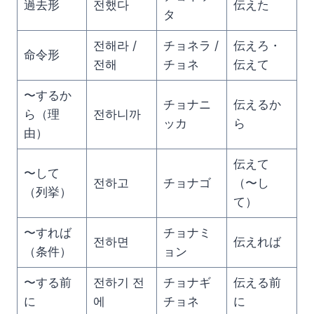
過去形
전했다
伝えた
タ
전해라 /
チョネラ /
伝えろ・
命令形
전해
チョネ
伝えて
〜するか
チョナニ
伝えるか
ら（理
전하니까
ッカ
ら
由）
伝えて
〜して
전하고
チョナゴ
（〜し
（列挙）
て）
〜すれば
チョナミ
전하면
伝えれば
（条件）
ョン
〜する前
전하기 전
チョナギ
伝える前
に
에
チョネ
に