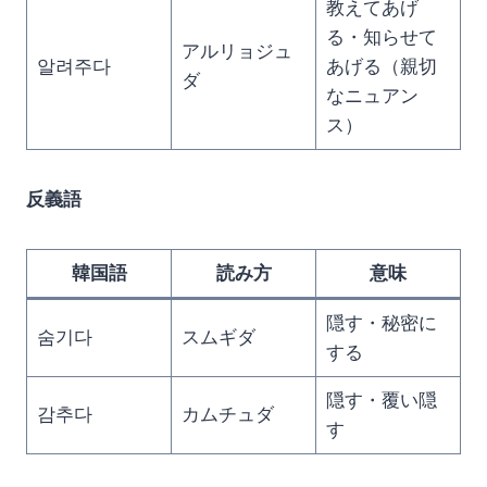
教えてあげ
る・知らせて
アルリョジュ
알려주다
あげる（親切
ダ
なニュアン
ス）
反義語
韓国語
読み方
意味
隠す・秘密に
숨기다
スムギダ
する
隠す・覆い隠
감추다
カムチュダ
す