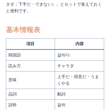
タダ：下手だ・できない）」とセットで覚えておく
と便利です。
基本情報表
項目
内容
韓国語
잘하다
読み方
チャラダ
上手だ・得意だ・うま
意味
くやる
品詞
動詞
語幹
잘하