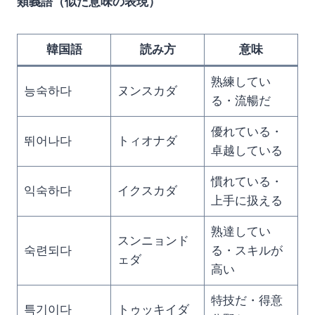
類義語（似た意味の表現）
韓国語
読み方
意味
熟練してい
능숙하다
ヌンスカダ
る・流暢だ
優れている・
뛰어나다
トィオナダ
卓越している
慣れている・
익숙하다
イクスカダ
上手に扱える
熟達してい
スンニョンド
숙련되다
る・スキルが
ェダ
高い
特技だ・得意
특기이다
トゥッキイダ