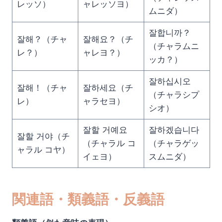
レッソ）
ャレッソヨ）
ムニダ）
잘합니까？
잘해？（チャ
잘해요？（チ
（チャラムニ
レ？）
ャレヨ？）
ッカ？）
잘하십시오
잘해！（チャ
잘하세요（チ
（チャラシプ
レ）
ャラセヨ）
シオ）
잘할 거예요
잘하겠습니다
잘할 거야（チ
（チャラル コ
（チャラゲッ
ャラル コヤ）
イェヨ）
スムニダ）
関連語・類義語・反義語