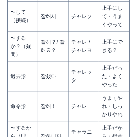
上手にし
〜して
잘해서
チャレソ
て・うま
（接続）
くやって
〜する
잘해？/ 잘
チャレ /
上手にで
か？（疑
해요？
チャレヨ
きる？
問）
上手だっ
チャレッ
過去形
잘했다
た・よく
タ
やった
うまくや
命令形
잘해！
チャレ
れ・しっ
かりやれ
〜するか
上手だか
チャラニ
ら（理
잘하니까
ら・得意