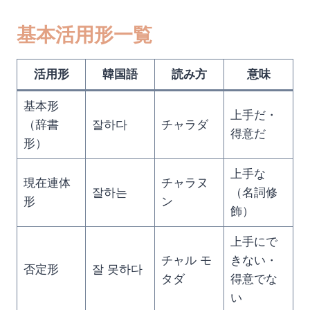
基本活用形一覧
活用形
韓国語
読み方
意味
基本形
上手だ・
（辞書
잘하다
チャラダ
得意だ
形）
上手な
現在連体
チャラヌ
잘하는
（名詞修
形
ン
飾）
上手にで
チャル モ
きない・
否定形
잘 못하다
タダ
得意でな
い