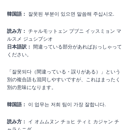
韓国語：
잘못된 부분이 있으면 말씀해 주십시오.
読み方：
チャルモットェン プブニ イッスミョン マ
ルスメ ジュシプシオ
日本語訳：
間違っている部分があればおっしゃって
ください。
「잘못되다（間違っている・誤りがある）」という
別の複合語も混同しやすいですが、これはまったく
別の意味になります。
韓国語：
이 업무는 저희 팀이 가장 잘합니다.
読み方：
イ オムムヌン チョヒ ティミ カジャン チ
ャラムニダ