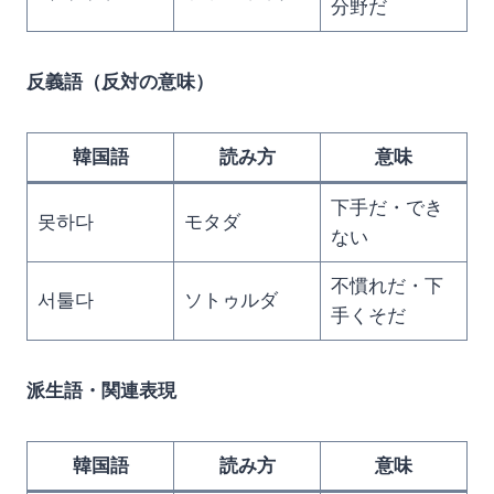
分野だ
反義語（反対の意味）
韓国語
読み方
意味
下手だ・でき
못하다
モタダ
ない
不慣れだ・下
서툴다
ソトゥルダ
手くそだ
派生語・関連表現
韓国語
読み方
意味