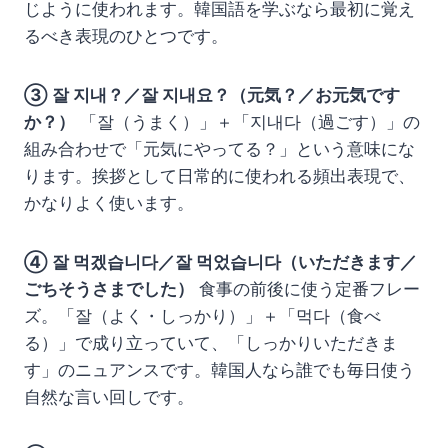
じように使われます。韓国語を学ぶなら最初に覚え
るべき表現のひとつです。
③ 잘 지내？／잘 지내요？（元気？／お元気です
か？）
「잘（うまく）」＋「지내다（過ごす）」の
組み合わせで「元気にやってる？」という意味にな
ります。挨拶として日常的に使われる頻出表現で、
かなりよく使います。
④ 잘 먹겠습니다／잘 먹었습니다（いただきます／
ごちそうさまでした）
食事の前後に使う定番フレー
ズ。「잘（よく・しっかり）」＋「먹다（食べ
る）」で成り立っていて、「しっかりいただきま
す」のニュアンスです。韓国人なら誰でも毎日使う
自然な言い回しです。