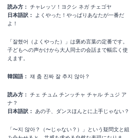
読み方：
チャレッソ！ヨクシ ネガ チェゴヤ
日本語訳：
よくやった！やっぱりあなたが一番だ
よ！
「잘했어（よくやった）」は褒め言葉の定番です。
子どもへの声かけから大人同士の会話まで幅広く使
えます。
韓国語：
쟤 춤 진짜 잘 추지 않아？
読み方：
チェ チュム チンッチャ チャル チュジ ア
ナ？
日本語訳：
あの子、ダンスほんとに上手じゃない？
「〜지 않아？（〜じゃない？）」という疑問文と組
み合わせると、共感を求める自然な表現になりま