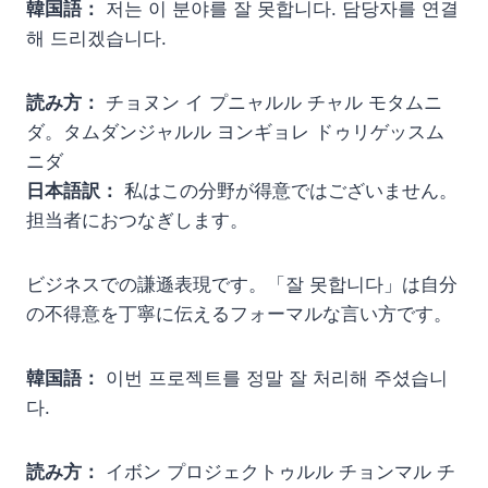
韓国語：
저는 이 분야를 잘 못합니다. 담당자를 연결
해 드리겠습니다.
読み方：
チョヌン イ プニャルル チャル モタムニ
ダ。タムダンジャルル ヨンギョレ ドゥリゲッスム
ニダ
日本語訳：
私はこの分野が得意ではございません。
担当者におつなぎします。
ビジネスでの謙遜表現です。「잘 못합니다」は自分
の不得意を丁寧に伝えるフォーマルな言い方です。
韓国語：
이번 프로젝트를 정말 잘 처리해 주셨습니
다.
読み方：
イボン プロジェクトゥルル チョンマル チ