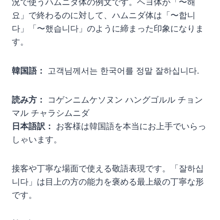
況で使うハムニダ体の例文です。ヘヨ体が「〜해
요」で終わるのに対して、ハムニダ体は「〜합니
다」「〜했습니다」のように締まった印象になりま
す。
韓国語：
고객님께서는 한국어를 정말 잘하십니다.
読み方：
コゲンニムケソヌン ハングゴルル チョン
マル チャラシムニダ
日本語訳：
お客様は韓国語を本当にお上手でいらっ
しゃいます。
接客や丁寧な場面で使える敬語表現です。「잘하십
니다」は目上の方の能力を褒める最上級の丁寧な形
です。