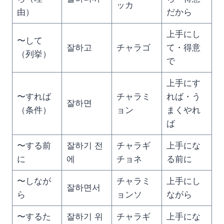
ッカ
由）
だから
上手にし
〜して
잘하고
チャラゴ
て・得意
（列挙）
で
上手にす
〜すれば
チャラミ
れば・う
잘하면
（条件）
ョン
まくやれ
ば
〜する前
잘하기 전
チャラギ
上手にな
に
에
チョネ
る前に
〜しなが
チャラミ
上手にし
잘하면서
ら
ョンソ
ながら
〜するた
잘하기 위
チャラギ
上手にな