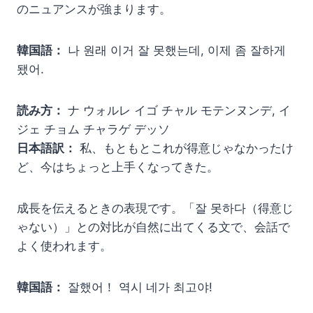
のニュアンスが強まります。
韓国語：
나 원래 이거 잘 못했는데, 이제 좀 잘하게
됐어.
読み方：
ナ ウォルレ イゴ チャル モテンヌンデ, イ
ジェ チョム チャラゲ デッソ
日本語訳：
私、もともとこれが得意じゃなかったけ
ど、今はちょっと上手くなってきた。
成長を伝えるときの表現です。「잘 못하다（得意じ
ゃない）」との対比が自然に出てくる文で、会話で
よく使われます。
韓国語：
잘했어！ 역시 네가 최고야!