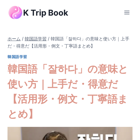
内
K Trip Book
容
を
ス
キ
ホーム
/
韓国語学習
/
韓国語「잘하다」の意味と使い方｜上手
ッ
だ・得意だ【活用形・例文・丁寧語まとめ】
プ
韓国語学習
韓国語「잘하다」の意味と
使い方｜上手だ・得意だ
【活用形・例文・丁寧語ま
とめ】