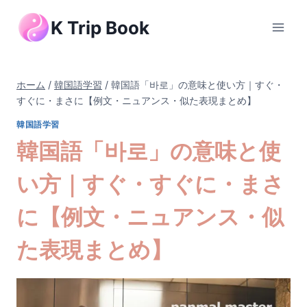
内
K Trip Book
容
を
ス
キ
ホーム
/
韓国語学習
/
韓国語「바로」の意味と使い方｜すぐ・
ッ
すぐに・まさに【例文・ニュアンス・似た表現まとめ】
プ
韓国語学習
韓国語「바로」の意味と使
い方｜すぐ・すぐに・まさ
に【例文・ニュアンス・似
た表現まとめ】