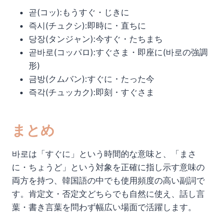
곧(コッ):もうすぐ・じきに
즉시(チュクシ):即時に・直ちに
당장(タンジャン):今すぐ・たちまち
곧바로(コッパロ):すぐさま・即座に(바로の強調
形)
금방(クムバン):すぐに・たった今
즉각(チュッカク):即刻・すぐさま
まとめ
바로は「すぐに」という時間的な意味と、「まさ
に・ちょうど」という対象を正確に指し示す意味の
両方を持つ、韓国語の中でも使用頻度の高い副詞で
す。肯定文・否定文どちらでも自然に使え、話し言
葉・書き言葉を問わず幅広い場面で活躍します。