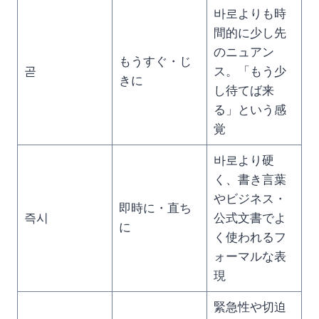
바로よりも時
間的に少し先
のニュアン
もうすぐ・じ
곧
ス。「もう少
きに
し待てば来
る」という感
覚
바로より硬
く、書き言葉
やビジネス・
即時に・直ち
즉시
公式文書でよ
に
く使われるフ
ォーマルな表
現
緊急性や切迫