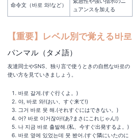
緊急性や強い指示のニ
命令文（바로 와!など）
ュアンスを加える
【重要】レベル別で覚える바로
パンマル（タメ語）
友達同士やSNS、独り言で使うときの自然な바로の
使い方を見ていきましょう。
바로 갈게.(すぐ行くよ。)
야, 바로 와!(おい、すぐ来て!)
그거 바로 못 해.(それすぐにはできない。)
어? 바로 이거잖아!(あ?まさにこれじゃん!)
나 지금 바로 출발해.(私、今すぐ出発するよ。)
바로 옆에 있었는데 못 봤어.(すぐ隣にいたのに