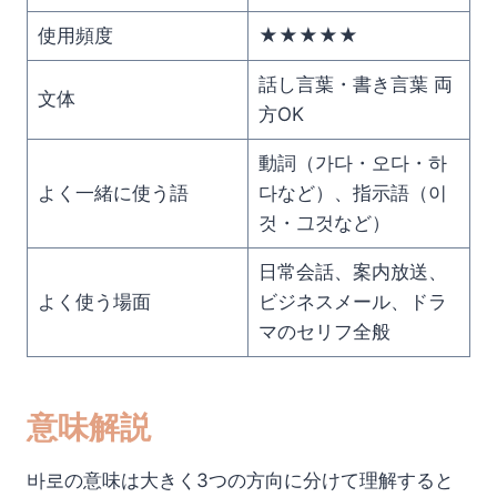
使用頻度
★★★★★
話し言葉・書き言葉 両
文体
方OK
動詞（가다・오다・하
よく一緒に使う語
다など）、指示語（이
것・그것など）
日常会話、案内放送、
よく使う場面
ビジネスメール、ドラ
マのセリフ全般
意味解説
바로の意味は大きく3つの方向に分けて理解すると