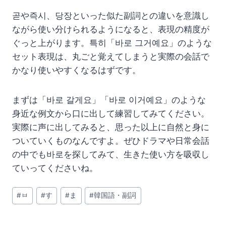
곧や즉시、당장といった似た副詞との違いを意識し
ながら使い分けられるようになると、表現の精度が
ぐっと上がります。특히「바로 그거예요」のような
セット表現は、丸ごと覚えてしまうと実際の会話で
かなり使いやすくなるはずです。
まずは「바로 갈게요」「바로 이거예요」のような
身近な例文から口に出して練習してみてください。
実際に声に出してみると、思った以上に自然と身に
ついていくものなんですよ。ぜひドラマや日常会話
の中でも바로を探してみて、生きた使い方を吸収し
ていってくださいね。
投
#
ㅂ
#
す
#
ま
#
韓国語・副詞
稿
タ