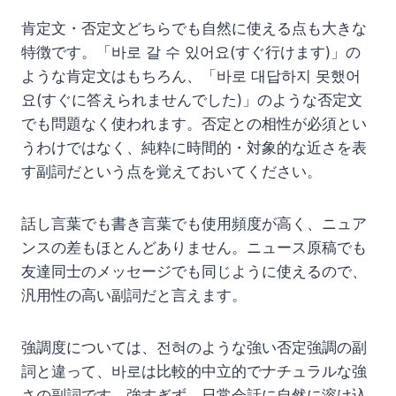
肯定文・否定文どちらでも自然に使える点も大きな
特徴です。「바로 갈 수 있어요(すぐ行けます)」の
ような肯定文はもちろん、「바로 대답하지 못했어
요(すぐに答えられませんでした)」のような否定文
でも問題なく使われます。否定との相性が必須とい
うわけではなく、純粋に時間的・対象的な近さを表
す副詞だという点を覚えておいてください。
話し言葉でも書き言葉でも使用頻度が高く、ニュア
ンスの差もほとんどありません。ニュース原稿でも
友達同士のメッセージでも同じように使えるので、
汎用性の高い副詞だと言えます。
強調度については、전혀のような強い否定強調の副
詞と違って、바로は比較的中立的でナチュラルな強
さの副詞です。強すぎず、日常会話に自然に溶け込