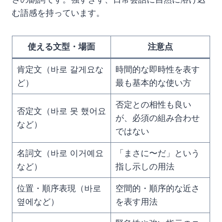
む語感を持っています。
使える文型・場面
注意点
肯定文（바로 갈게요な
時間的な即時性を表す
ど）
最も基本的な使い方
否定との相性も良い
否定文（바로 못 했어요
が、必須の組み合わせ
など）
ではない
名詞文（바로 이거예요
「まさに〜だ」という
など）
指し示しの用法
位置・順序表現（바로
空間的・順序的な近さ
옆에など）
を表す用法