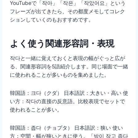
YouTubeで「작아」「작은」「작았어요」という
フレーズが出てきたら、その都度メモしてコレク
ションしていくのもおすすめです。
よく使う関連形容詞・表現
작다と一緒に覚えておくと表現の幅がぐっと広が
る、関連形容詞を5語紹介します。同じ場面で一緒
に使われることが多いものを集めました。
韓国語：크다（クダ） 日本語訳：大きい・高い 使
い方：작다の直接の反意語。比較表現でセットで
使われることが多い。
韓国語：좁다（チョプタ） 日本語訳：狭い 使い
方：空間・幅が狭いときに使う。「방이 작고 좁다