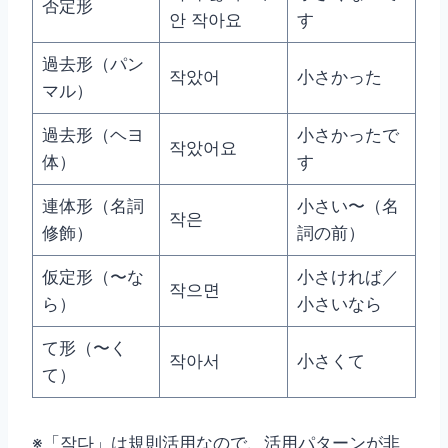
否定形
안 작아요
す
過去形（パン
작았어
小さかった
マル）
過去形（ヘヨ
小さかったで
작았어요
体）
す
連体形（名詞
小さい〜（名
작은
修飾）
詞の前）
仮定形（〜な
小さければ／
작으면
ら）
小さいなら
て形（〜く
작아서
小さくて
て）
※「작다」は規則活用なので、活用パターンが非