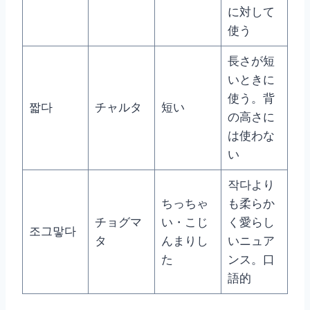
に対して
使う
長さが短
いときに
使う。背
짧다
チャルタ
短い
の高さに
は使わな
い
작다より
ちっちゃ
も柔らか
チョグマ
い・こじ
く愛らし
조그맣다
タ
んまりし
いニュア
た
ンス。口
語的