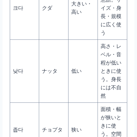
大きい・
크다
クダ
イズ・身
高い
長・規模
に広く使
う
高さ・レ
ベル・音
程が低い
낮다
ナッタ
低い
ときに使
う。身長
には不自
然
面積・幅
が狭いと
きに使
좁다
チョプタ
狭い
う。空間