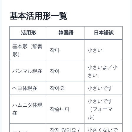
基本活用形一覧
活用形
韓国語
日本語訳
基本形（辞書
작다
小さい
形）
小さいよ／小
パンマル現在
작아
さい
ヘヨ体現在
작아요
小さいです
小さいです
ハムニダ体現
작습니다
（フォーマ
在
ル）
작지 않아요 /
小さくないで