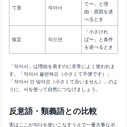
て〜」と理
て形
작아서
由・原因を述
べるとき
「小さけれ
仮定
작으면
ば〜」と条件
を述べるとき
「작아서」は理由を表すのに非常によく使われま
す。「작아서 불편해요（小さくて不便です）」
「작아서 안 맞아요（小さくて合いません）」のよ
うに、서を使って自然につなげましょう。
反意語・類義語との比較
実はここが작다を使いこなすうえで一番大事なポ