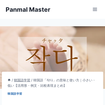
内
Panmal Master
容
を
ス
キ
ッ
プ
/
韓国語学習
/
韓国語「작다」の意味と使い方｜小さい・
低い【活用形・例文・比較表現まとめ】
韓国語学習