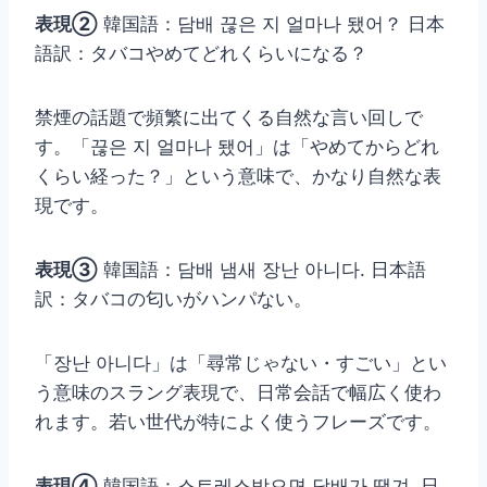
表現②
韓国語：담배 끊은 지 얼마나 됐어？ 日本
語訳：タバコやめてどれくらいになる？
禁煙の話題で頻繁に出てくる自然な言い回しで
す。「끊은 지 얼마나 됐어」は「やめてからどれ
くらい経った？」という意味で、かなり自然な表
現です。
表現③
韓国語：담배 냄새 장난 아니다. 日本語
訳：タバコの匂いがハンパない。
「장난 아니다」は「尋常じゃない・すごい」とい
う意味のスラング表現で、日常会話で幅広く使わ
れます。若い世代が特によく使うフレーズです。
表現④
韓国語：스트레스받으면 담배가 땡겨. 日