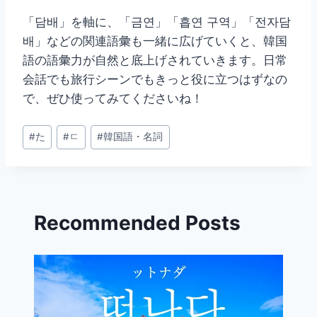
「담배」を軸に、「금연」「흡연 구역」「전자담
배」などの関連語彙も一緒に広げていくと、韓国
語の語彙力が自然と底上げされていきます。日常
会話でも旅行シーンでもきっと役に立つはずなの
で、ぜひ使ってみてくださいね！
投
#
た
#
ㄷ
#
韓国語・名詞
稿
タ
グ:
Recommended Posts