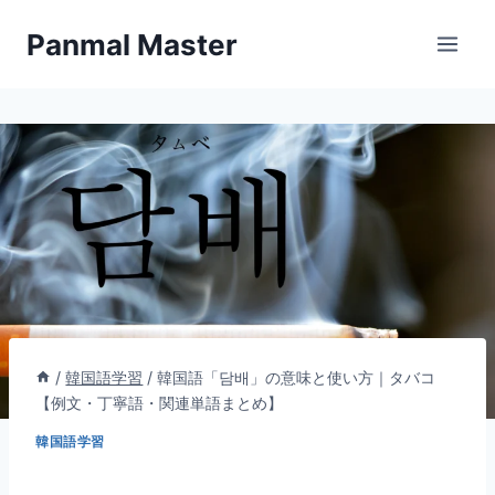
内
Panmal Master
容
を
ス
キ
ッ
プ
/
韓国語学習
/
韓国語「담배」の意味と使い方｜タバコ
【例文・丁寧語・関連単語まとめ】
韓国語学習