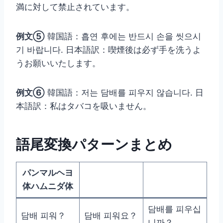
満に対して禁止されています。
例文⑤
韓国語：흡연 후에는 반드시 손을 씻으시
기 바랍니다. 日本語訳：喫煙後は必ず手を洗うよ
うお願いいたします。
例文⑥
韓国語：저는 담배를 피우지 않습니다. 日
本語訳：私はタバコを吸いません。
語尾変換パターンまとめ
パンマルヘヨ
体ハムニダ体
담배를 피우십
담배 피워？
담배 피워요？
니까？