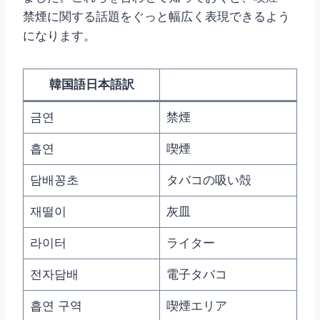
禁煙に関する話題をぐっと幅広く表現できるよう
になります。
韓国語日本語訳
금연
禁煙
흡연
喫煙
담배꽁초
タバコの吸い殻
재떨이
灰皿
라이터
ライター
전자담배
電子タバコ
흡연 구역
喫煙エリア