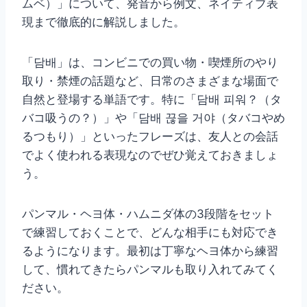
ムベ）」について、発音から例文、ネイティブ表
現まで徹底的に解説しました。
「담배」は、コンビニでの買い物・喫煙所のやり
取り・禁煙の話題など、日常のさまざまな場面で
自然と登場する単語です。特に「담배 피워？（タ
バコ吸うの？）」や「담배 끊을 거야（タバコやめ
るつもり）」といったフレーズは、友人との会話
でよく使われる表現なのでぜひ覚えておきましょ
う。
パンマル・ヘヨ体・ハムニダ体の3段階をセット
で練習しておくことで、どんな相手にも対応でき
るようになります。最初は丁寧なヘヨ体から練習
して、慣れてきたらパンマルも取り入れてみてく
ださい。