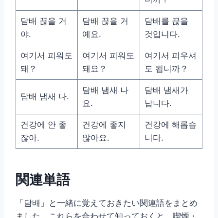
담배 끊을 거
담배 끊을 거
담배를 끊을
야.
예요.
것입니다.
여기서 피워도
여기서 피워도
여기서 피우셔
돼？
돼요？
도 됩니까？
담배 냄새 나
담배 냄새가
담배 냄새 나.
요.
납니다.
건강에 안 좋
건강에 좋지
건강에 해롭습
잖아.
않아요.
니다.
関連単語
「담배」と一緒に覚えておきたい関連語をまとめ
ました。これらを合わせて知っておくと、喫煙・