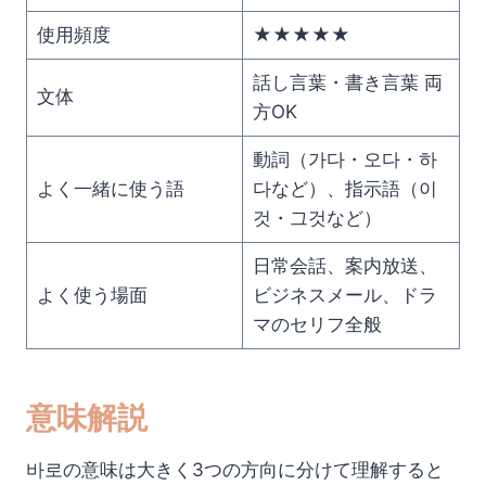
使用頻度
★★★★★
話し言葉・書き言葉 両
文体
方OK
動詞（가다・오다・하
よく一緒に使う語
다など）、指示語（이
것・그것など）
日常会話、案内放送、
よく使う場面
ビジネスメール、ドラ
マのセリフ全般
意味解説
바로の意味は大きく3つの方向に分けて理解すると