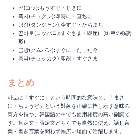
곧(コッ):もうすぐ・じきに
즉시(チュクシ):即時に・直ちに
당장(タンジャン):今すぐ・たちまち
곧바로(コッパロ):すぐさま・即座に(바로の強調
形)
금방(クムバン):すぐに・たった今
즉각(チュッカク):即刻・すぐさま
まとめ
바로は「すぐに」という時間的な意味と、「まさ
に・ちょうど」という対象を正確に指し示す意味の
両方を持つ、韓国語の中でも使用頻度の高い副詞で
す。肯定文・否定文どちらでも自然に使え、話し言
葉・書き言葉を問わず幅広い場面で活躍します。