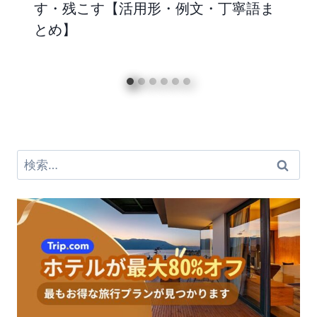
す・残こす【活用形・例文・丁寧語ま
とめ】
検
索: