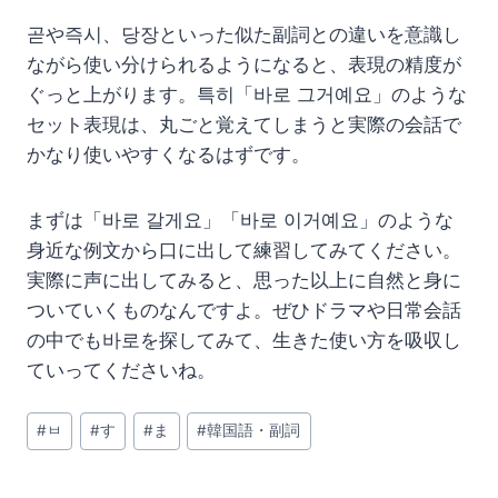
곧や즉시、당장といった似た副詞との違いを意識し
ながら使い分けられるようになると、表現の精度が
ぐっと上がります。특히「바로 그거예요」のような
セット表現は、丸ごと覚えてしまうと実際の会話で
かなり使いやすくなるはずです。
まずは「바로 갈게요」「바로 이거예요」のような
身近な例文から口に出して練習してみてください。
実際に声に出してみると、思った以上に自然と身に
ついていくものなんですよ。ぜひドラマや日常会話
の中でも바로を探してみて、生きた使い方を吸収し
ていってくださいね。
投
#
ㅂ
#
す
#
ま
#
韓国語・副詞
稿
タ