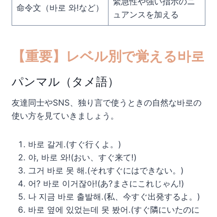
緊急性や強い指示のニ
命令文（바로 와!など）
ュアンスを加える
【重要】レベル別で覚える바로
パンマル（タメ語）
友達同士やSNS、独り言で使うときの自然な바로の
使い方を見ていきましょう。
바로 갈게.(すぐ行くよ。)
야, 바로 와!(おい、すぐ来て!)
그거 바로 못 해.(それすぐにはできない。)
어? 바로 이거잖아!(あ?まさにこれじゃん!)
나 지금 바로 출발해.(私、今すぐ出発するよ。)
바로 옆에 있었는데 못 봤어.(すぐ隣にいたのに