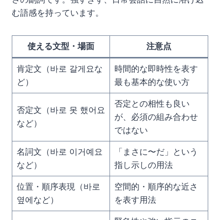
む語感を持っています。
使える文型・場面
注意点
肯定文（바로 갈게요な
時間的な即時性を表す
ど）
最も基本的な使い方
否定との相性も良い
否定文（바로 못 했어요
が、必須の組み合わせ
など）
ではない
名詞文（바로 이거예요
「まさに〜だ」という
など）
指し示しの用法
位置・順序表現（바로
空間的・順序的な近さ
옆에など）
を表す用法