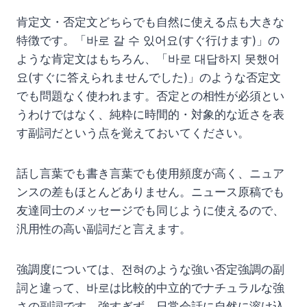
肯定文・否定文どちらでも自然に使える点も大きな
特徴です。「바로 갈 수 있어요(すぐ行けます)」の
ような肯定文はもちろん、「바로 대답하지 못했어
요(すぐに答えられませんでした)」のような否定文
でも問題なく使われます。否定との相性が必須とい
うわけではなく、純粋に時間的・対象的な近さを表
す副詞だという点を覚えておいてください。
話し言葉でも書き言葉でも使用頻度が高く、ニュア
ンスの差もほとんどありません。ニュース原稿でも
友達同士のメッセージでも同じように使えるので、
汎用性の高い副詞だと言えます。
強調度については、전혀のような強い否定強調の副
詞と違って、바로は比較的中立的でナチュラルな強
さの副詞です。強すぎず、日常会話に自然に溶け込