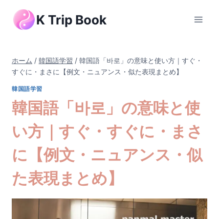
内
K Trip Book
容
を
ス
キ
ホーム
/
韓国語学習
/
韓国語「바로」の意味と使い方｜すぐ・
ッ
すぐに・まさに【例文・ニュアンス・似た表現まとめ】
プ
韓国語学習
韓国語「바로」の意味と使
い方｜すぐ・すぐに・まさ
に【例文・ニュアンス・似
た表現まとめ】