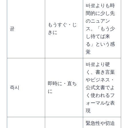
바로よりも時
間的に少し先
のニュアン
もうすぐ・じ
곧
ス。「もう少
きに
し待てば来
る」という感
覚
바로より硬
く、書き言葉
やビジネス・
即時に・直ち
즉시
公式文書でよ
に
く使われるフ
ォーマルな表
現
緊急性や切迫