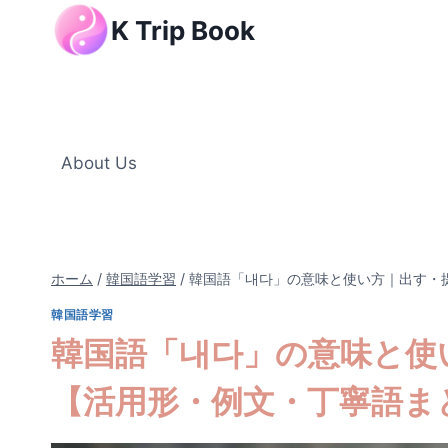
内
K Trip Book
容
を
ス
キ
ッ
About Us
プ
ホーム
/
韓国語学習
/
韓国語「내다」の意味と使い方｜出す・
韓国語学習
韓国語「내다」の意味と使
【活用形・例文・丁寧語ま