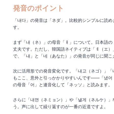
発音のポイント
「내다」の発音は「ネダ」。比較的シンプルに読め
す。
まず「내（ネ）」の母音「ㅐ」について。日本語の
丈夫です。ただし、韓国語ネイティブは「ㅔ（エ）
で、「내」と「네（あなた）」の発音が同じに聞こ
次に活用形での発音変化です。「내고（ネゴ）」「
もここ、意外と引っかかりやすいんです——「냈어
の母音「어」と連音化して「ネッソ」と読みます。
さらに「내면（ネミョン）」や「낼게（ネルケ）」
う。声に出して繰り返すのが一番の近道ですよ。