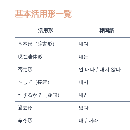
基本活用形一覧
活用形
韓国語
基本形（辞書形）
내다
現在連体形
내는
否定形
안 내다 / 내지 않다
〜して（接続）
내서
〜するか？（疑問）
내?
過去形
냈다
命令形
내 / 내라