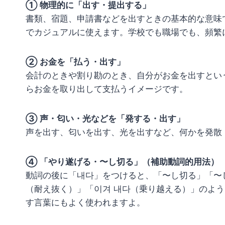
① 物理的に「出す・提出する」
書類、宿題、申請書などを出すときの基本的な意味
でカジュアルに使えます。学校でも職場でも、頻繁
② お金を「払う・出す」
会計のときや割り勘のとき、自分がお金を出すとい
らお金を取り出して支払うイメージです。
③ 声・匂い・光などを「発する・出す」
声を出す、匂いを出す、光を出すなど、何かを発散
④ 「やり遂げる・〜し切る」（補助動詞的用法）
動詞の後に「내다」をつけると、「〜し切る」「〜
（耐え抜く）」「이겨 내다（乗り越える）」のよ
す言葉にもよく使われますよ。