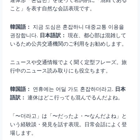
こと」を表す自然な会話表現です。
韓国語：
지금 도심은 혼잡하니 대중교통 이용을
권장합니다.
日本語訳：
現在、都心部は混雑して
いるため公共交通機関のご利用をお勧めします。
ニュースや交通情報でよく聞く定型フレーズ。旅
行中のニュース読み取りにも役立ちます。
韓国語：
연휴에는 어딜 가도 혼잡하더라고.
日本
語訳：
連休はどこ行っても混んでるんだよね。
「〜더라고」は「〜だったよ・〜なんだよね」と
いう経験談・発見を話す表現。日常会話によく登
場します。