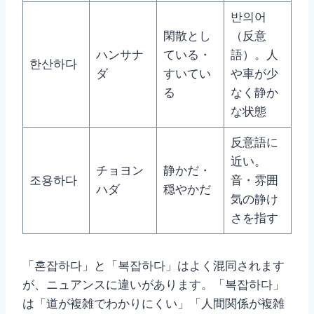
반의어
閑散とし
（反意
ハンサナ
ている・
語）。人
한산하다
ダ
すいてい
や車が少
る
なく静か
な状態
反意語に
近い。
チョヨン
静かだ・
조용하다
音・雰囲
ハダ
穏やかだ
気の静け
さを指す
「혼잡하다」と「복잡하다」はよく混同されます
が、ニュアンスに違いがあります。「복잡하다」
は「道が複雑でわかりにくい」「人間関係が複雑