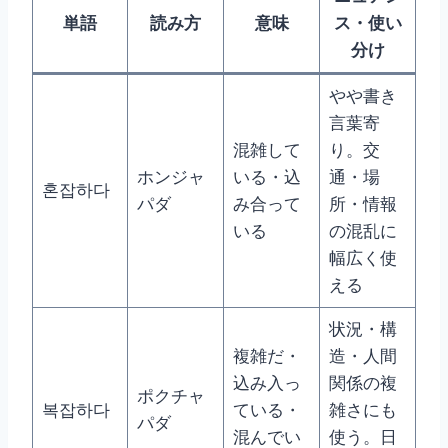
単語
読み方
意味
ス・使い
分け
やや書き
言葉寄
混雑して
り。交
ホンジャ
いる・込
通・場
혼잡하다
パダ
み合って
所・情報
いる
の混乱に
幅広く使
える
状況・構
複雑だ・
造・人間
込み入っ
関係の複
ポクチャ
복잡하다
ている・
雑さにも
パダ
混んでい
使う。日