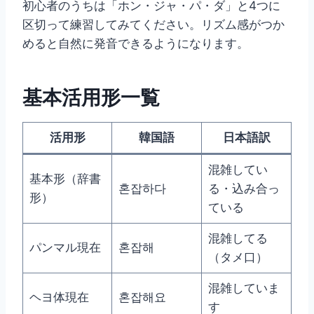
初心者のうちは「ホン・ジャ・パ・ダ」と4つに
区切って練習してみてください。リズム感がつか
めると自然に発音できるようになります。
基本活用形一覧
活用形
韓国語
日本語訳
混雑してい
基本形（辞書
혼잡하다
る・込み合っ
形）
ている
混雑してる
パンマル現在
혼잡해
（タメ口）
混雑していま
ヘヨ体現在
혼잡해요
す