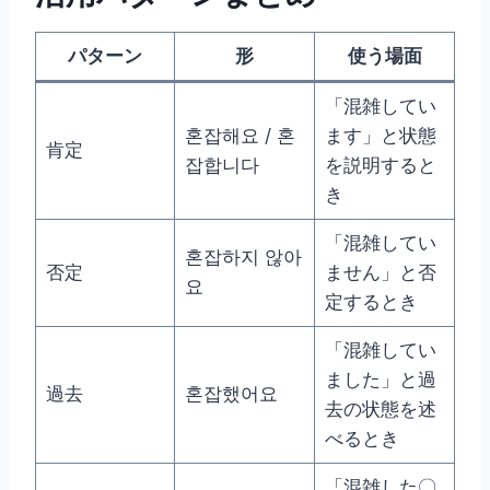
パターン
形
使う場面
「混雑してい
혼잡해요 / 혼
ます」と状態
肯定
잡합니다
を説明すると
き
「混雑してい
혼잡하지 않아
否定
ません」と否
요
定するとき
「混雑してい
ました」と過
過去
혼잡했어요
去の状態を述
べるとき
「混雑した〇