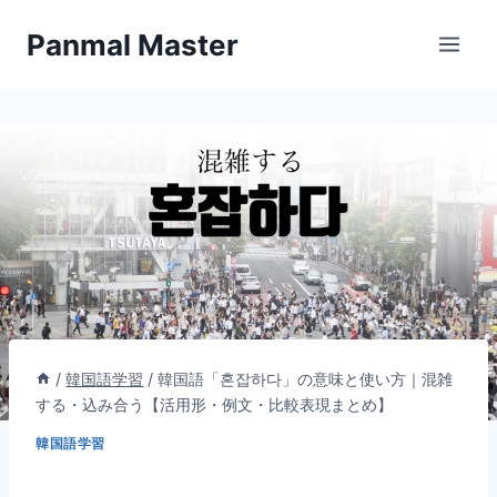
内
Panmal Master
容
を
ス
キ
ッ
プ
/
韓国語学習
/
韓国語「혼잡하다」の意味と使い方｜混雑
する・込み合う【活用形・例文・比較表現まとめ】
韓国語学習