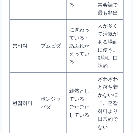
る
常会話で
最も頻出
人が多く
にぎわっ
て活気が
ている・
ある場面
붐비다
プムビダ
あふれか
に使う。
えってい
動詞。口
る
語的
ざわざわ
と落ち着
雑然とし
かない様
ポンジャ
ている・
번잡하다
子。혼잡
パダ
ごたごた
하다より
している
日常的で
ない