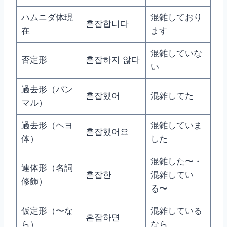
ハムニダ体現
混雑しており
혼잡합니다
在
ます
混雑していな
否定形
혼잡하지 않다
い
過去形（パン
혼잡했어
混雑してた
マル）
過去形（ヘヨ
混雑していま
혼잡했어요
体）
した
混雑した〜・
連体形（名詞
혼잡한
混雑してい
修飾）
る〜
仮定形（〜な
混雑している
혼잡하면
ら）
なら