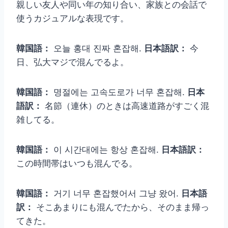
親しい友人や同い年の知り合い、家族との会話で
使うカジュアルな表現です。
韓国語：
오늘 홍대 진짜 혼잡해.
日本語訳：
今
日、弘大マジで混んでるよ。
韓国語：
명절에는 고속도로가 너무 혼잡해.
日本
語訳：
名節（連休）のときは高速道路がすごく混
雑してる。
韓国語：
이 시간대에는 항상 혼잡해.
日本語訳：
この時間帯はいつも混んでる。
韓国語：
거기 너무 혼잡했어서 그냥 왔어.
日本語
訳：
そこあまりにも混んでたから、そのまま帰っ
てきた。