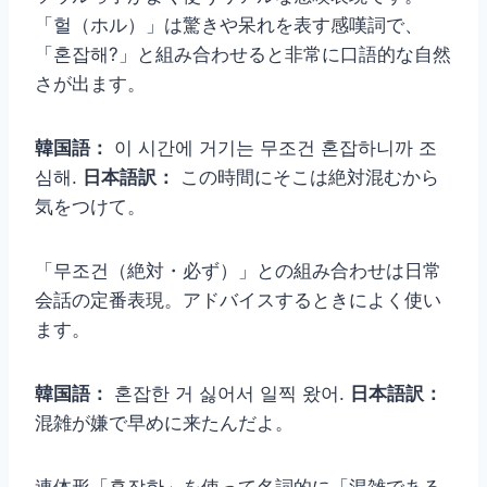
「헐（ホル）」は驚きや呆れを表す感嘆詞で、
「혼잡해?」と組み合わせると非常に口語的な自然
さが出ます。
韓国語：
이 시간에 거기는 무조건 혼잡하니까 조
심해.
日本語訳：
この時間にそこは絶対混むから
気をつけて。
「무조건（絶対・必ず）」との組み合わせは日常
会話の定番表現。アドバイスするときによく使い
ます。
韓国語：
혼잡한 거 싫어서 일찍 왔어.
日本語訳：
混雑が嫌で早めに来たんだよ。
連体形「혼잡한」を使って名詞的に「混雑である