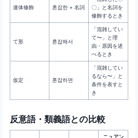
連体修飾
혼잡한 + 名詞
〇」と名詞を
修飾するとき
「混雑してい
て〜」と理
て形
혼잡해서
由・原因を述
べるとき
「混雑してい
るなら〜」と
仮定
혼잡하면
条件を表すと
き
反意語・類義語との比較
ニュアン