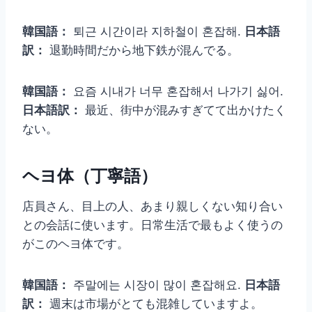
韓国語：
퇴근 시간이라 지하철이 혼잡해.
日本語
訳：
退勤時間だから地下鉄が混んでる。
韓国語：
요즘 시내가 너무 혼잡해서 나가기 싫어.
日本語訳：
最近、街中が混みすぎてて出かけたく
ない。
ヘヨ体（丁寧語）
店員さん、目上の人、あまり親しくない知り合い
との会話に使います。日常生活で最もよく使うの
がこのヘヨ体です。
韓国語：
주말에는 시장이 많이 혼잡해요.
日本語
訳：
週末は市場がとても混雑していますよ。