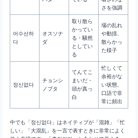
さを強調
取り散ら
場の乱れ
かってい
어수선하
オスソナ
や動揺、
る・騒然
다
ダ
散らかっ
としてい
た様子
る
忙しくて
てんてこ
余裕がな
チョンシ
まいだ・
정신없다
い状態。
ノプタ
頭が真っ
口語で非
白
常に頻出
中でも「정신없다」はネイティブが「混雑」「忙
しい」「大混乱」を一言で表すときに非常によく