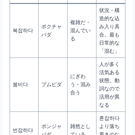
状況・構
造的な込
複雑だ・
ポクチャ
み入り具
복잡하다
混んでい
パダ
合。最も
る
日常的な
「混む」
人が多く
活気ある
にぎわ
状態。動
붐비다
プムビダ
う・混み
詞なので
合う
活用が異
なる
혼잡하다
ポンジャ
雑然とし
より落ち
번잡하다
パダ
ている
着きのな