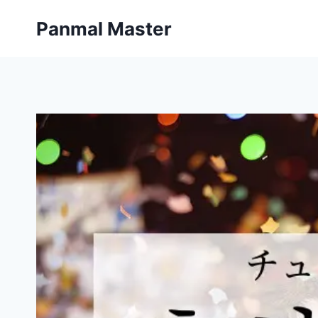
内
Panmal Master
容
を
ス
キ
ッ
プ