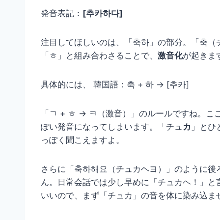
発音表記：
[추카하다]
注目してほしいのは、「축하」の部分。「축（
「ㅎ」と組み合わさることで、
激音化
が起きま
具体的には、 韓国語：축 + 하 → [추카]
「ㄱ + ㅎ → ㅋ（激音）」のルールですね
ぽい発音になってしまいます。「チュ
カ
」とひ
っぽく聞こえますよ。
さらに「축하해요（チュカヘヨ）」のように後
ん。日常会話では少し早めに「チュカヘ！」と
いいので、まず「チュカ」の音を体に染み込ま