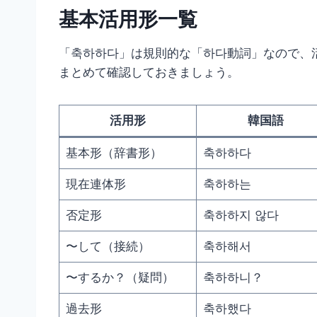
基本活用形一覧
「축하하다」は規則的な「하다動詞」なので、
まとめて確認しておきましょう。
活用形
韓国語
基本形（辞書形）
축하하다
現在連体形
축하하는
否定形
축하하지 않다
〜して（接続）
축하해서
〜するか？（疑問）
축하하니？
過去形
축하했다