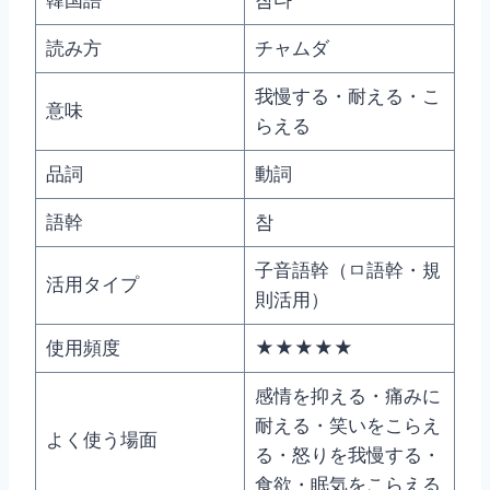
読み方
チャムダ
我慢する・耐える・こ
意味
らえる
品詞
動詞
語幹
참
子音語幹（ㅁ語幹・規
活用タイプ
則活用）
使用頻度
★★★★★
感情を抑える・痛みに
耐える・笑いをこらえ
よく使う場面
る・怒りを我慢する・
食欲・眠気をこらえる