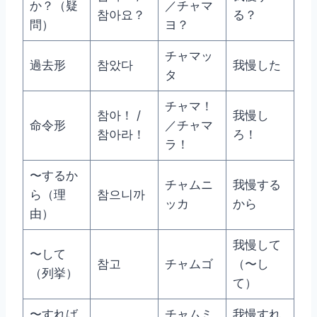
か？（疑
／チャマ
참아요？
る？
問）
ヨ？
チャマッ
過去形
참았다
我慢した
タ
チャマ！
참아！ /
我慢し
命令形
／チャマ
참아라！
ろ！
ラ！
〜するか
チャムニ
我慢する
ら（理
참으니까
ッカ
から
由）
我慢して
〜して
참고
チャムゴ
（〜し
（列挙）
て）
〜すれば
チャムミ
我慢すれ