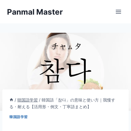
内
Panmal Master
容
を
ス
キ
ッ
プ
/
韓国語学習
/
韓国語「참다」の意味と使い方｜我慢す
る・耐える【活用形・例文・丁寧語まとめ】
韓国語学習