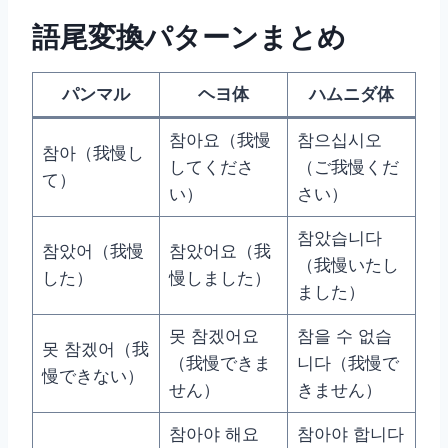
語尾変換パターンまとめ
パンマル
ヘヨ体
ハムニダ体
참아요（我慢
참으십시오
참아（我慢し
してくださ
（ご我慢くだ
て）
い）
さい）
참았습니다
참았어（我慢
참았어요（我
（我慢いたし
した）
慢しました）
ました）
못 참겠어요
참을 수 없습
못 참겠어（我
（我慢できま
니다（我慢で
慢できない）
せん）
きません）
참아야 해요
참아야 합니다