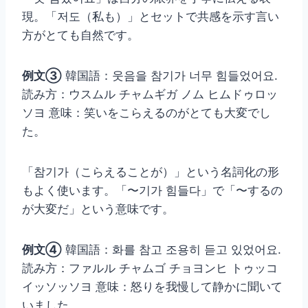
現。「저도（私も）」とセットで共感を示す言い
方がとても自然です。
例文③
韓国語：웃음을 참기가 너무 힘들었어요.
読み方：ウスムル チャムギガ ノム ヒムドゥロッ
ソヨ 意味：笑いをこらえるのがとても大変でし
た。
「참기가（こらえることが）」という名詞化の形
もよく使います。「〜기가 힘들다」で「〜するの
が大変だ」という意味です。
例文④
韓国語：화를 참고 조용히 듣고 있었어요.
読み方：ファルル チャムゴ チョヨンヒ トゥッコ
イッソッソヨ 意味：怒りを我慢して静かに聞いて
いました。