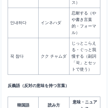
ス）
忍耐する（や
や書き言葉
인내하다
インネハダ
的・フォーマ
ル）
じっとこらえ
る・ぐっと我
꾹 참다
クク チャムダ
慢する（副詞
「꾹」とセッ
トで使う）
反義語（反対の意味を持つ言葉）
意味・ニュア
韓国語
読み方