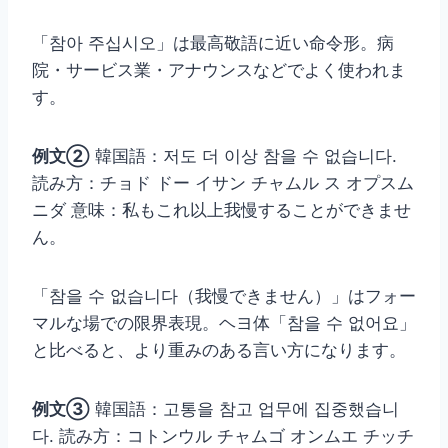
「참아 주십시오」は最高敬語に近い命令形。病
院・サービス業・アナウンスなどでよく使われま
す。
例文②
韓国語：저도 더 이상 참을 수 없습니다.
読み方：チョド ドー イサン チャムル ス オプスム
ニダ 意味：私もこれ以上我慢することができませ
ん。
「참을 수 없습니다（我慢できません）」はフォー
マルな場での限界表現。ヘヨ体「참을 수 없어요」
と比べると、より重みのある言い方になります。
例文③
韓国語：고통을 참고 업무에 집중했습니
다. 読み方：コトンウル チャムゴ オンムエ チッチ