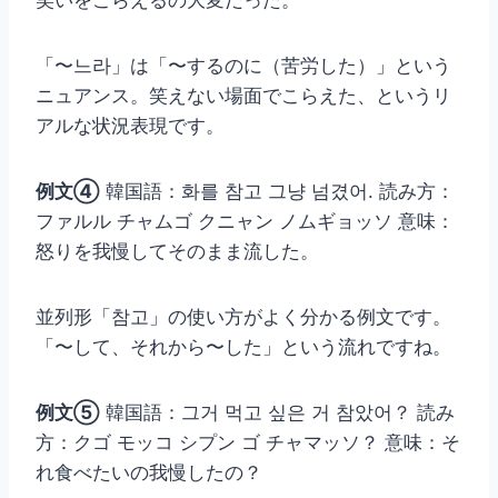
「〜느라」は「〜するのに（苦労した）」という
ニュアンス。笑えない場面でこらえた、というリ
アルな状況表現です。
例文④
韓国語：화를 참고 그냥 넘겼어. 読み方：
ファルル チャムゴ クニャン ノムギョッソ 意味：
怒りを我慢してそのまま流した。
並列形「참고」の使い方がよく分かる例文です。
「〜して、それから〜した」という流れですね。
例文⑤
韓国語：그거 먹고 싶은 거 참았어？ 読み
方：クゴ モッコ シプン ゴ チャマッソ？ 意味：そ
れ食べたいの我慢したの？