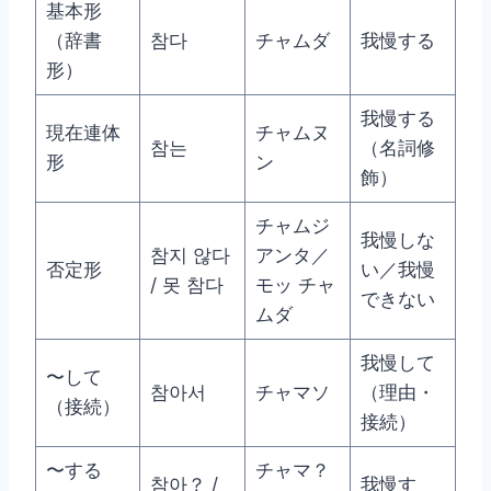
基本形
（辞書
참다
チャムダ
我慢する
形）
我慢する
現在連体
チャムヌ
참는
（名詞修
形
ン
飾）
チャムジ
我慢しな
참지 않다
アンタ／
否定形
い／我慢
/ 못 참다
モッ チャ
できない
ムダ
我慢して
〜して
참아서
チャマソ
（理由・
（接続）
接続）
〜する
チャマ？
참아？ /
我慢す