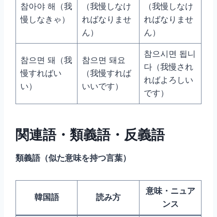
참아야 해（我
（我慢しなけ
（我慢しなけ
慢しなきゃ）
ればなりませ
ればなりませ
ん）
ん）
참으시면 됩니
참으면 돼（我
참으면 돼요
다（我慢され
慢すればい
（我慢すれば
ればよろしい
い）
いいです）
です）
関連語・類義語・反義語
類義語（似た意味を持つ言葉）
意味・ニュア
韓国語
読み方
ンス