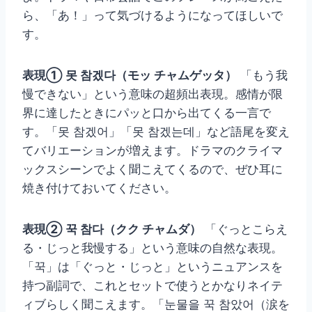
ら、「あ！」って気づけるようになってほしいで
す。
表現① 못 참겠다（モッ チャムゲッタ）
「もう我
慢できない」という意味の超頻出表現。感情が限
界に達したときにパッと口から出てくる一言で
す。「못 참겠어」「못 참겠는데」など語尾を変え
てバリエーションが増えます。ドラマのクライマ
ックスシーンでよく聞こえてくるので、ぜひ耳に
焼き付けておいてください。
表現② 꾹 참다（クク チャムダ）
「ぐっとこらえ
る・じっと我慢する」という意味の自然な表現。
「꾹」は「ぐっと・じっと」というニュアンスを
持つ副詞で、これとセットで使うとかなりネイテ
ィブらしく聞こえます。「눈물을 꾹 참았어（涙を