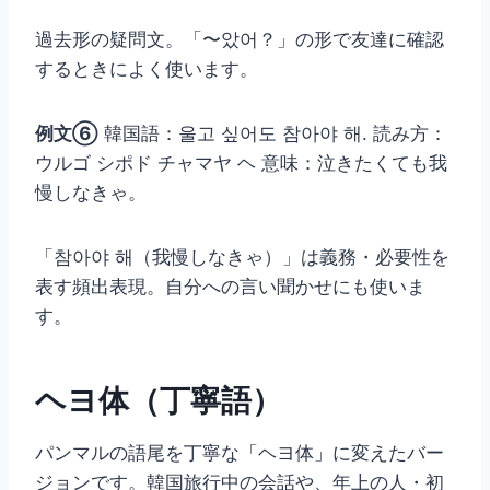
過去形の疑問文。「〜았어？」の形で友達に確認
するときによく使います。
例文⑥
韓国語：울고 싶어도 참아야 해. 読み方：
ウルゴ シポド チャマヤ ヘ 意味：泣きたくても我
慢しなきゃ。
「참아야 해（我慢しなきゃ）」は義務・必要性を
表す頻出表現。自分への言い聞かせにも使いま
す。
ヘヨ体（丁寧語）
パンマルの語尾を丁寧な「ヘヨ体」に変えたバー
ジョンです。韓国旅行中の会話や、年上の人・初