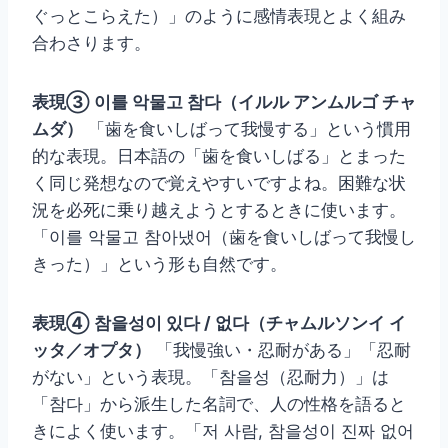
ぐっとこらえた）」のように感情表現とよく組み
合わさります。
表現③ 이를 악물고 참다（イルル アンムルゴ チャ
ムダ）
「歯を食いしばって我慢する」という慣用
的な表現。日本語の「歯を食いしばる」とまった
く同じ発想なので覚えやすいですよね。困難な状
況を必死に乗り越えようとするときに使います。
「이를 악물고 참아냈어（歯を食いしばって我慢し
きった）」という形も自然です。
表現④ 참을성이 있다 / 없다（チャムルソンイ イ
ッタ／オプタ）
「我慢強い・忍耐がある」「忍耐
がない」という表現。「참을성（忍耐力）」は
「참다」から派生した名詞で、人の性格を語ると
きによく使います。「저 사람, 참을성이 진짜 없어