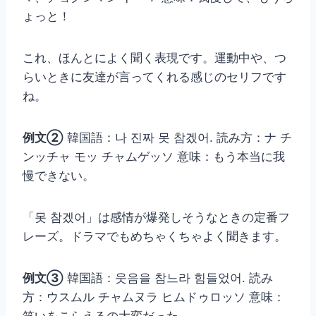
ょっと！
これ、ほんとによく聞く表現です。運動中や、つ
らいときに友達が言ってくれる感じのセリフです
ね。
例文②
韓国語：나 진짜 못 참겠어. 読み方：ナ チ
ンッチャ モッ チャムゲッソ 意味：もう本当に我
慢できない。
「못 참겠어」は感情が爆発しそうなときの定番フ
レーズ。ドラマでもめちゃくちゃよく聞きます。
例文③
韓国語：웃음을 참느라 힘들었어. 読み
方：ウスムル チャムヌラ ヒムドゥロッソ 意味：
笑いをこらえるの大変だった。