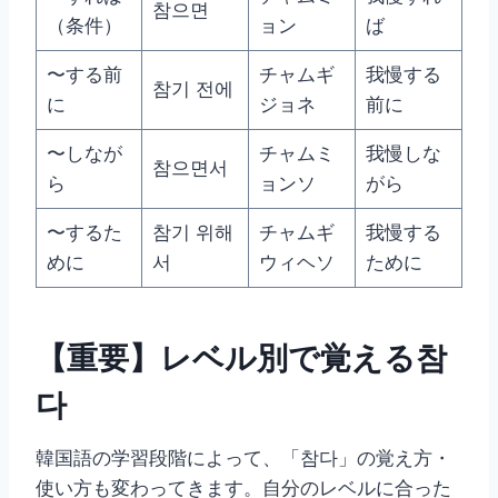
참으면
（条件）
ョン
ば
〜する前
チャムギ
我慢する
참기 전에
に
ジョネ
前に
〜しなが
チャムミ
我慢しな
참으면서
ら
ョンソ
がら
〜するた
참기 위해
チャムギ
我慢する
めに
서
ウィヘソ
ために
【重要】レベル別で覚える참
다
韓国語の学習段階によって、「참다」の覚え方・
使い方も変わってきます。自分のレベルに合った