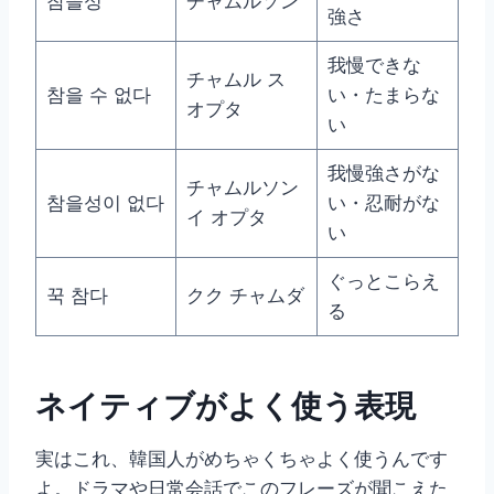
참을성
チャムルソン
強さ
我慢できな
チャムル ス
참을 수 없다
い・たまらな
オプタ
い
我慢強さがな
チャムルソン
참을성이 없다
い・忍耐がな
イ オプタ
い
ぐっとこらえ
꾹 참다
クク チャムダ
る
ネイティブがよく使う表現
実はこれ、韓国人がめちゃくちゃよく使うんです
よ。ドラマや日常会話でこのフレーズが聞こえた