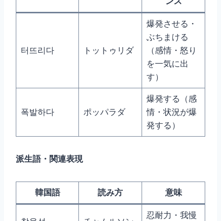
ンス
爆発させる・
ぶちまける
터뜨리다
トットゥリダ
（感情・怒り
を一気に出
す）
爆発する（感
폭발하다
ポッパラダ
情・状況が爆
発する）
派生語・関連表現
韓国語
読み方
意味
忍耐力・我慢