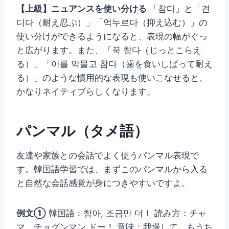
【上級】ニュアンスを使い分ける
「참다」と「견
디다（耐え忍ぶ）」「억누르다（抑え込む）」の
使い分けができるようになると、表現の幅がぐっ
と広がります。また、「꾹 참다（じっとこらえ
る）」「이를 악물고 참다（歯を食いしばって耐え
る）」のような慣用的な表現も使いこなせると、
かなりネイティブらしくなります。
パンマル（タメ語）
友達や家族との会話でよく使うパンマル表現で
す。韓国語学習では、まずこのパンマルから入る
と自然な会話感覚が身につきやすいですよ。
例文①
韓国語：참아, 조금만 더！ 読み方：チャ
マ、チョグンマン ドー！ 意味：我慢して、もうち