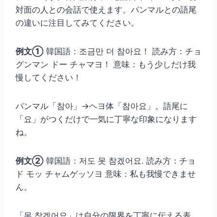
対面の人との会話で使えます。パンマルとの語尾
の違いに注目してみてください。
例文①
韓国語：조금만 더 참아요！ 読み方：チョ
グンマン ドー チャマヨ！ 意味：もう少しだけ我
慢してください！
パンマル「참아」→ヘヨ体「참아요」。語尾に
「요」がつくだけで一気に丁寧な印象になります
ね。
例文②
韓国語：저도 못 참겠어요. 読み方：チョ
ド モッ チャムゲッソヨ 意味：私も我慢できませ
ん。
「못 참겠어요」は自分の限界を丁寧に伝える表