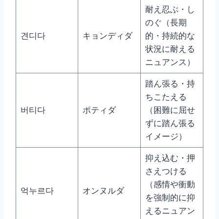
耐え忍ぶ・し
のぐ（長期
견디다
キョンディダ
的・持続的な
状況に耐える
ニュアンス）
踏ん張る・持
ちこたえる
버티다
ポティダ
（困難に屈せ
ずに踏ん張る
イメージ）
抑え込む・押
さえつける
（感情や衝動
억누르다
オンヌルダ
を強制的に抑
えるニュアン