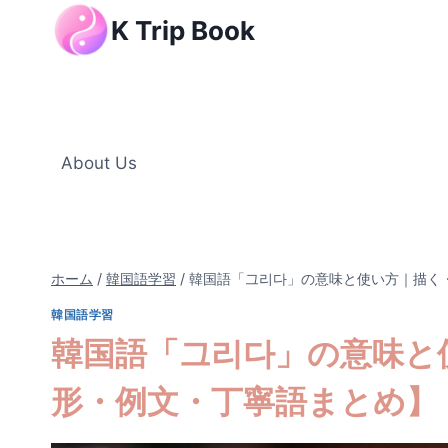
内
K Trip Book
容
を
ス
キ
ッ
About Us
プ
ホーム
/
韓国語学習
/
韓国語「그리다」の意味と使い方｜描く
韓国語学習
韓国語「그리다」の意味と
形・例文・丁寧語まとめ】