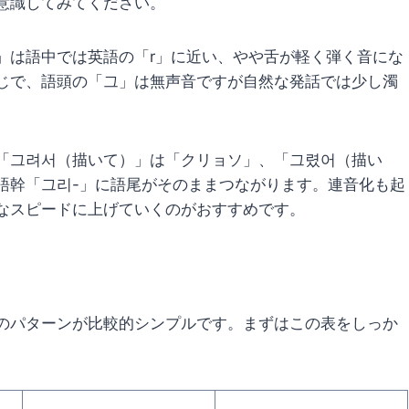
意識してみてください。
」は語中では英語の「r」に近い、やや舌が軽く弾く音にな
じで、語頭の「그」は無声音ですが自然な発話では少し濁
「그려서（描いて）」は「クリョソ」、「그렸어（描い
語幹「그리-」に語尾がそのままつながります。連音化も起
なスピードに上げていくのがおすすめです。
のパターンが比較的シンプルです。まずはこの表をしっか