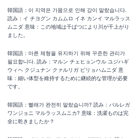
韓国語：이 지역은 가뭄으로 인해 강이 말랐습니다.
読み：イ チヨグン カムムロ イネ カンイ マルラッス
ムニダ 意味：この地域は干ばつにより川が干上がり
ました。
韓国語：마른 체형을 유지하기 위해 꾸준한 관리가
필요합니다. 読み：マルン チェヒョンウル ユジハギ
ウィヘ クジュナン クァルリガ ピリョハムニダ 意
味：細い体型を維持するために継続的な管理が必要
です。
韓国語：빨래가 완전히 말랐습니까? 読み：パルレガ
ワンジョニ マルラッスムニカ? 意味：洗濯ものは完
全に乾きましたか？