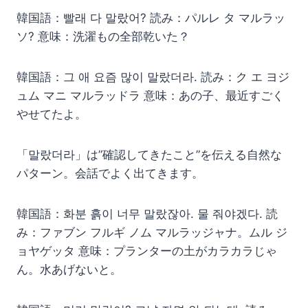
韓国語：빨래 다 말랐어? 読み：パルレ タ マルラッ
ソ? 意味：洗濯もの全部乾いた？
韓国語：그 애 요즘 많이 말랐더라. 読み：ク エ ヨジ
ュム マニ マルラッドラ 意味：あの子、最近すごく
やせてたよ。
「말랐더라」は”確認してきたこと”を伝える自然な
パターン。会話でよく出てきます。
韓国語：화분 흙이 너무 말랐잖아. 물 줘야겠다. 読
み：ファブン フルギ ノム マルラッジャナ。ムル ジ
ョヤゲッタ 意味：プランターの土がカラカラじゃ
ん。水あげないと。