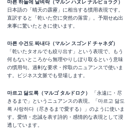
마른 하늘에 날벼락（マルン ハヌレ ナルビョラク）
日本語の「晴天の霹靂」に相当する慣用表現です。
直訳すると「乾いた空に突然の落雷」。予期せぬ出
来事に驚いたときに使います。
마른 수건도 짜내다（マルン スゴンド チャネダ）
「乾いたタオルでも絞り出す」という表現で、もう
何もないところから無理やりしぼり取るという意味
の慣用句。過剰な要求・搾取のニュアンスで使いま
す。ビジネス文脈でも登場します。
마르고 닳도록（マルゴ タルドロク）
「永遠に・尽
きるまで」というニュアンスの表現。「마르고 닳도
록 사랑하다（尽きるまで愛する）」のように使いま
す。愛情・忠誠を表す詩的・感情的な表現として浸
透しています。