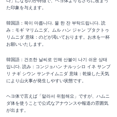
다」になるのが特徴で、ヘヨ体よりもさらに改まっ
た印象を与えます。
韓国語：목이 마릅니다. 물 한 잔 부탁드립니다. 読
み：モギ マリムニダ。ムル ハン ジャン プタクトゥ
リムニダ 意味：のどが渇いております。お水を一杯
お願いいたします。
韓国語：건조한 날씨로 인해 산불이 나기 쉬운 상태
입니다. 読み：コンジョハン ナルッシロ イネ サンブ
リ ナギ シウン サンテイムニダ 意味：乾燥した天気
により山火事が発生しやすい状態です。
ヘヨ体で言えば「말라서 위험해요」ですが、ハムニ
ダ体を使うことで公式なアナウンスや報道の雰囲気
が出ます。