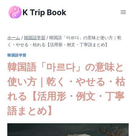
内
K Trip Book
容
を
ス
キ
ホーム
/
韓国語学習
/
韓国語「마르다」の意味と使い方｜乾
ッ
く・やせる・枯れる【活用形・例文・丁寧語まとめ】
プ
韓国語学習
韓国語「마르다」の意味と
使い方｜乾く・やせる・枯
れる【活用形・例文・丁寧
語まとめ】