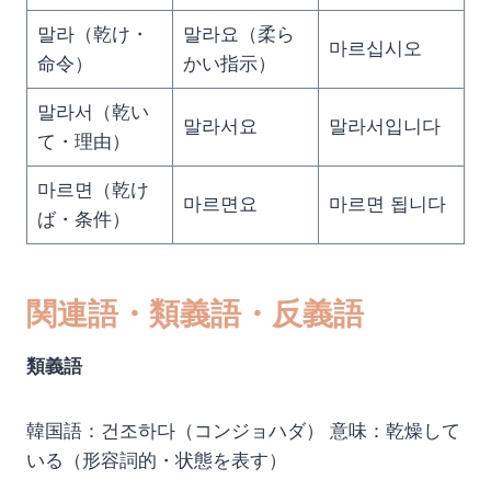
말라（乾け・
말라요（柔ら
마르십시오
命令）
かい指示）
말라서（乾い
말라서요
말라서입니다
て・理由）
마르면（乾け
마르면요
마르면 됩니다
ば・条件）
関連語・類義語・反義語
類義語
韓国語：건조하다（コンジョハダ） 意味：乾燥して
いる（形容詞的・状態を表す）