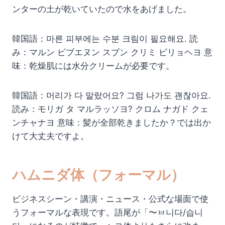
ンターの土が乾いていたので水をあげました。
韓国語：마른 피부에는 수분 크림이 필요해요. 読
み：マルン ピブエヌン スブン クリミ ピリョヘヨ 意
味：乾燥肌には水分クリームが必要です。
韓国語：머리가 다 말랐어요? 그럼 나가도 괜찮아요.
読み：モリガ タ マルラッソヨ? クロム ナガド クェ
ンチャナヨ 意味：髪が全部乾きましたか？では出か
けて大丈夫ですよ。
ハムニダ体（フォーマル）
ビジネスシーン・講演・ニュース・公式な場面で使
うフォーマルな表現です。語尾が「〜ㅂ니다/습니