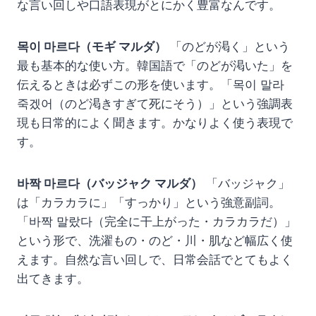
な言い回しや口語表現がとにかく豊富なんです。
목이 마르다（モギ マルダ）
「のどが渇く」という
最も基本的な使い方。韓国語で「のどが渇いた」を
伝えるときは必ずこの形を使います。「목이 말라
죽겠어（のど渇きすぎて死にそう）」という強調表
現も日常的によく聞きます。かなりよく使う表現で
す。
바짝 마르다（バッジャク マルダ）
「バッジャク」
は「カラカラに」「すっかり」という強意副詞。
「바짝 말랐다（完全に干上がった・カラカラだ）」
という形で、洗濯もの・のど・川・肌など幅広く使
えます。自然な言い回しで、日常会話でとてもよく
出てきます。