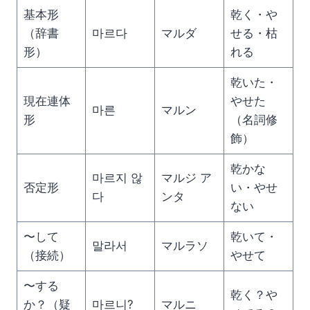
基本形
乾く・や
（辞書
마르다
マルダ
せる・枯
形）
れる
乾いた・
現在連体
やせた
마른
マルン
形
（名詞修
飾）
乾かな
마르지 않
マルジ ア
否定形
い・やせ
다
ンタ
ない
〜して
乾いて・
말라서
マルラソ
（接続）
やせて
〜する
乾く？や
か？（疑
마르니?
マルニ