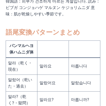
韓国語：피부가 건조하게 마르는 계절입니다. 読み：
ピブガ コンジョハゲ マルヌン ケジョリムニダ 意
味：肌が乾燥しやすい季節です。
語尾変換パターンまとめ
パンマルヘヨ
体ハムニダ体
말라（乾く・
말라요
마릅니다
現在）
말랐어（乾い
말랐어요
말랐습니다
た・過去）
말라?（乾
말라요?
마릅니까?
く?・疑問）