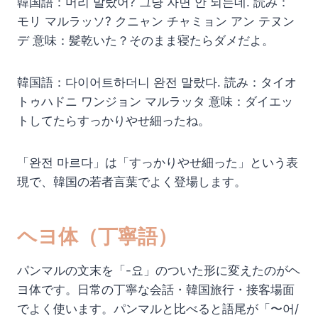
韓国語：머리 말랐어? 그냥 자면 안 되는데. 読み：
モリ マルラッソ? クニャン チャミョン アン テヌン
デ 意味：髪乾いた？そのまま寝たらダメだよ。
韓国語：다이어트하더니 완전 말랐다. 読み：タイオ
トゥハドニ ワンジョン マルラッタ 意味：ダイエッ
トしてたらすっかりやせ細ったね。
「완전 마르다」は「すっかりやせ細った」という表
現で、韓国の若者言葉でよく登場します。
ヘヨ体（丁寧語）
パンマルの文末を「-요」のついた形に変えたのがヘ
ヨ体です。日常の丁寧な会話・韓国旅行・接客場面
でよく使います。パンマルと比べると語尾が「〜어/