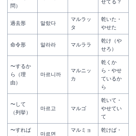
せてる？
問）
マルラッ
乾いた・
過去形
말랐다
タ
やせた
乾け（や
命令形
말라라
マルララ
せろ）
乾くか
〜するか
マルニッ
ら・やせ
ら（理
마르니까
カ
ているか
由）
ら
乾いて・
〜して
마르고
マルゴ
やせてい
（列挙）
て
〜すれば
マルミョ
乾けば・
마르면