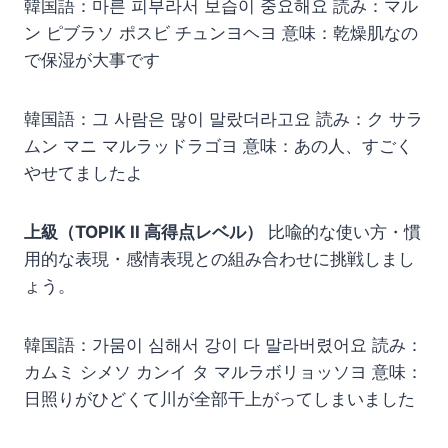
韓国語：마른 피부라서 보습이 중요해요 読み：マル
ン ピブラソ ポスビ チュンヨヘヨ 意味：乾燥肌なの
で保湿が大事です
韓国語：그 사람은 많이 말랐더라고요 読み：ク サラ
ムン マニ マルラッドラゴヨ 意味：あの人、すごく
やせてましたよ
上級（TOPIK II 高得点レベル）
比喩的な使い方・慣
用的な表現・感情表現との組み合わせに挑戦しまし
ょう。
韓国語：가뭄이 심해서 강이 다 말라버렸어요 読み：
カムミ シメソ カンイ タ マルラボリョッソヨ 意味：
日照りがひどくて川が全部干上がってしまいました