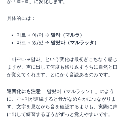
が「ㄹ+ㄹ」に変化します。
具体的には：
마르 + 아/어 →
말라（マルラ）
마르 + 았/었 →
말랐다（マルラッタ）
「마르다→말라」という変化は最初ぎこちなく感じ
ますが、声に出して何度も繰り返すうちに自然と口
が覚えてくれます。とにかく音読あるのみです。
連音化にも注意
「말랐어（マルラッソ）」のよう
に、ㄹ+어が連続すると音がなめらかにつながりま
す。文字を見ながら音を確認するよりも、実際に声
に出して練習するほうがずっと覚えやすいです。