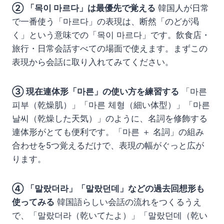
② 「목이 마르다」は最優先で覚える
韓国人が日常
で一番使う「마르다」の表現は、断然「のどが渇
く」という意味での「목이 마르다」です。飲食店・
旅行・日常会話すべての場面で使えます。まずこの
表現から会話に取り入れてみてください。
③ 現在連体形「마른」の使い方を練習する
「마른
피부（乾燥肌）」「마른 체형（細い体型）」「마른
날씨（乾燥した天気）」のように、名詞を修飾する
連体形がとても便利です。「마른 ＋ 名詞」の組み
合わせを5つ覚えるだけで、表現の幅がぐっと広が
ります。
④ 「말랐더라」「말랐던데」などの過去回想形も
使ってみる
韓国語らしい会話の流れをつくるうえ
で、「말랐더라（乾いてたよ）」「말랐던데（乾い