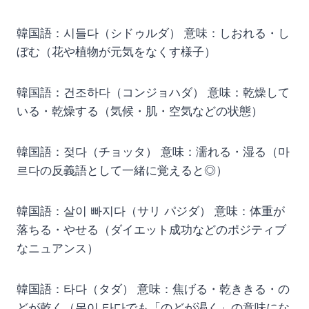
韓国語：시들다（シドゥルダ） 意味：しおれる・し
ぼむ（花や植物が元気をなくす様子）
韓国語：건조하다（コンジョハダ） 意味：乾燥して
いる・乾燥する（気候・肌・空気などの状態）
韓国語：젖다（チョッタ） 意味：濡れる・湿る（마
르다の反義語として一緒に覚えると◎）
韓国語：살이 빠지다（サリ パジダ） 意味：体重が
落ちる・やせる（ダイエット成功などのポジティブ
なニュアンス）
韓国語：타다（タダ） 意味：焦げる・乾ききる・の
どが乾く（목이 타다でも「のどが渇く」の意味にな