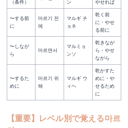
（条件）
ン
やせれば
乾く前
〜する前
마르기 전
マルギ チ
に・やせ
に
에
ョネ
る前に
乾きなが
〜しなが
マルミョ
마르면서
ら・やせ
ら
ンソ
ながら
乾かすた
〜するた
마르기 위
マルギ ウ
めに・や
めに
해
ィヘ
せるため
に
【重要】レベル別で覚える마르