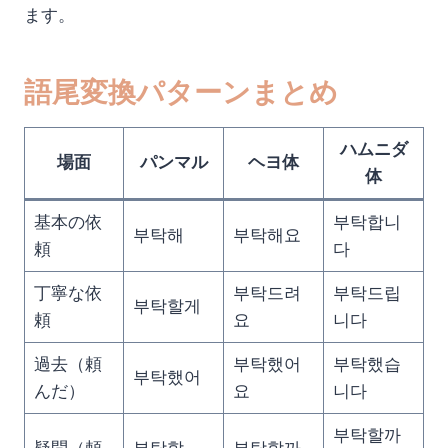
ます。
語尾変換パターンまとめ
ハムニダ
場面
パンマル
ヘヨ体
体
基本の依
부탁합니
부탁해
부탁해요
頼
다
丁寧な依
부탁드려
부탁드립
부탁할게
頼
요
니다
過去（頼
부탁했어
부탁했습
부탁했어
んだ）
요
니다
부탁할까