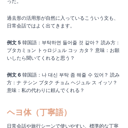
った。
過去形の活用形が自然に入っているこういう文も、
日常会話ではよく出てきます。
例文 5
韓国語：부탁하면 들어줄 것 같아？ 読み方：
プタカミョン トゥロジュル コッ カタ？ 意味：お願
いしたら聞いてくれると思う？
例文 6
韓国語：나 대신 부탁 좀 해줄 수 있어？ 読み
方：ナ テシン プタク チョム ヘジュル ス イッソ？
意味：私の代わりに頼んでくれる？
ヘヨ体（丁寧語）
日常会話や旅行シーンで使いやすい、標準的な丁寧