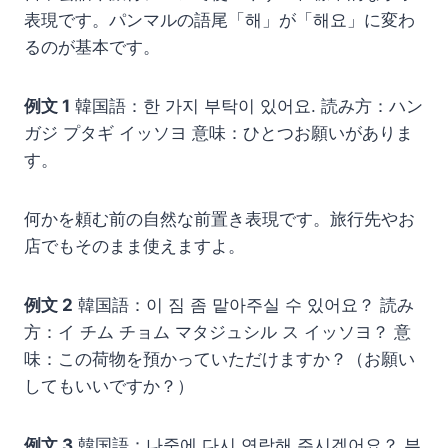
表現です。パンマルの語尾「해」が「해요」に変わ
るのが基本です。
例文 1
韓国語：한 가지 부탁이 있어요. 読み方：ハン
ガジ プタギ イッソヨ 意味：ひとつお願いがありま
す。
何かを頼む前の自然な前置き表現です。旅行先やお
店でもそのまま使えますよ。
例文 2
韓国語：이 짐 좀 맡아주실 수 있어요？ 読み
方：イ チム チョム マタジュシル ス イッソヨ？ 意
味：この荷物を預かっていただけますか？（お願い
してもいいですか？）
例文 3
韓国語：나중에 다시 연락해 주시겠어요？ 부