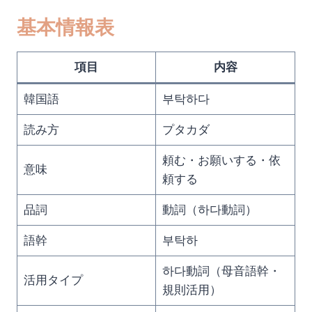
基本情報表
項目
内容
韓国語
부탁하다
読み方
プタカダ
頼む・お願いする・依
意味
頼する
品詞
動詞（하다動詞）
語幹
부탁하
하다動詞（母音語幹・
活用タイプ
規則活用）