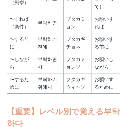
（列挙）
て）
〜すれば
プタカミ
お願いす
부탁하면
（条件）
ョン
れば
〜する前
부탁하기
プタカギ
お願いす
に
전에
チョネ
る前に
〜しなが
부탁하면
プタカミ
お願いし
ら
서
ョンソ
ながら
〜するた
부탁하기
プタカギ
お願いす
めに
위해서
ウィヘソ
るために
【重要】レベル別で覚える부탁
하다