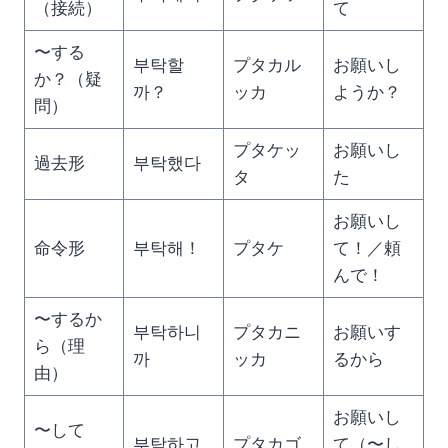
（接続）
て
〜する
부탁할
プタカル
お願いし
か？（疑
까？
ッカ
ようか？
問）
プタケッ
お願いし
過去形
부탁했다
タ
た
お願いし
命令形
부탁해！
プタケ
て！／頼
んで！
〜するか
부탁하니
プタカニ
お願いす
ら（理
까
ッカ
るから
由）
お願いし
〜して
부탁하고
プタカゴ
て（〜し