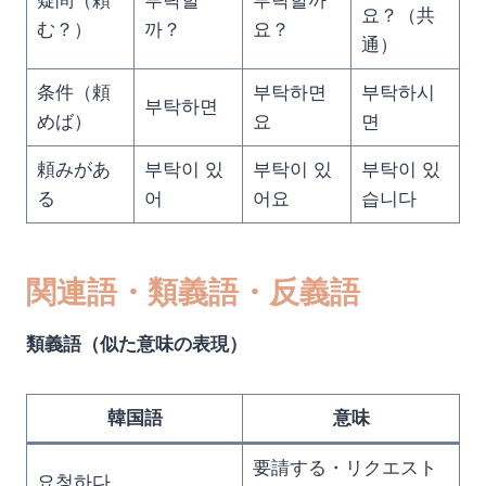
疑問（頼
부탁할
부탁할까
요？（共
む？）
까？
요？
通）
条件（頼
부탁하면
부탁하시
부탁하면
めば）
요
면
頼みがあ
부탁이 있
부탁이 있
부탁이 있
る
어
어요
습니다
関連語・類義語・反義語
類義語（似た意味の表現）
韓国語
意味
要請する・リクエスト
요청하다