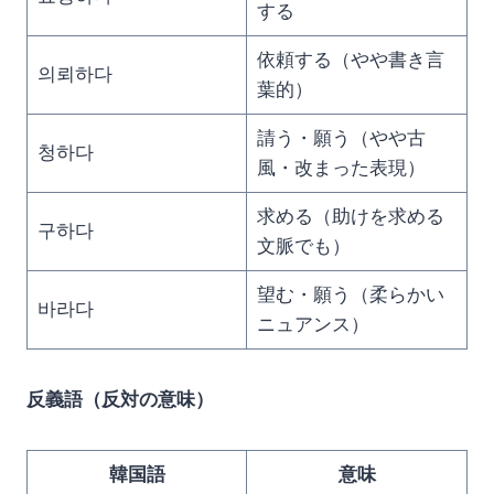
する
依頼する（やや書き言
의뢰하다
葉的）
請う・願う（やや古
청하다
風・改まった表現）
求める（助けを求める
구하다
文脈でも）
望む・願う（柔らかい
바라다
ニュアンス）
反義語（反対の意味）
韓国語
意味