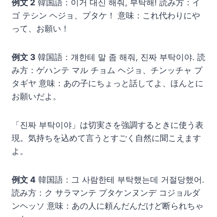
例文 2
韓国語：이거 대신 해줘, 부탁해! 読み方：イ
ゴ テシン ヘジョ、プタケ！ 意味：これ代わりにや
って、お願い！
例文 3
韓国語：걔한테 말 좀 해줘, 진짜 부탁이야. 読
み方：ゲハンテ マル チョム ヘジョ、チンッチャ プ
タギヤ 意味：あの子にちょっと話してよ、ほんとに
お願いだよ。
「진짜 부탁이야」は切実さを強調するときに使う表
現。気持ちを込めて言うとすごく自然に聞こえます
よ。
例文 4
韓国語：그 사람한테 부탁했는데 거절당했어.
読み方：ク サラマンテ プタケンヌンデ コジョルダ
ンヘッソ 意味：あの人に頼んだんだけど断られちゃ