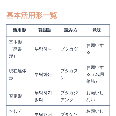
基本活用形一覧
活用形
韓国語
読み方
意味
基本形
お願いす
（辞書
부탁하다
プタカダ
る
形）
お願いす
現在連体
プタカヌ
부탁하는
る（名詞
形
ン
修飾）
부탁하지
プタカジ
お願いし
否定形
않다
アンタ
ない
〜して
お願いし
부탁해서
プタケソ