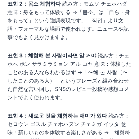
표현 2：몸소 체험하다
読み方：モムソ チェホハダ
意味：身をもって体験する →「몸소」は「自ら・身
をもって」という強調表現です。「직접」より文
語・フォーマルな場面で使われます。ニュースや記
事でもよく見かけますよ。
표현 3：체험해 본 사람이라면 알 거야
読み方：チェ
ホへ ボン サラミラミョン アル コヤ 意味：体験した
ことのある人ならわかるはず →「〜해 본 사람（〜
したことのある人）」というフレーズと組み合わせ
た自然な言い回し。SNSのレビュー投稿や感想コメ
ントでよく使われます。
표현 4：새로운 것을 체험하는 재미가 있다
読み方：
セロウン ゴスル チェホハヌン チェミガ イッタ 意
味：新しいものを体験する楽しさがある →「체험하