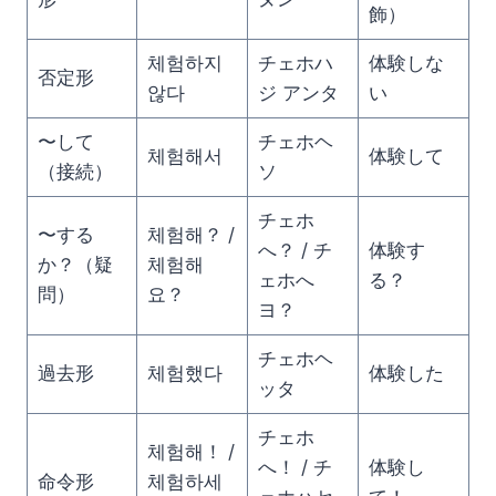
飾）
체험하지
チェホハ
体験しな
否定形
않다
ジ アンタ
い
〜して
チェホヘ
체험해서
体験して
（接続）
ソ
チェホ
〜する
체험해？ /
へ？ / チ
体験す
か？（疑
체험해
ェホへ
る？
問）
요？
ヨ？
チェホヘ
過去形
체험했다
体験した
ッタ
チェホ
체험해！ /
へ！ / チ
体験し
命令形
체험하세