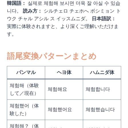
韓国語：
실제로 체험해 보시면 더욱 잘 아실 수 있습
니다。
読み方：
シルチェロ チェホへ ボシミョン ト
ウク チャル アシル ス イッスムニダ。
日本語訳：
実際に体験されますと、より深くご理解いただけま
す。
語尾変換パターンまとめ
パンマル
ヘヨ体
ハムニダ体
체험해（体験
체험해요
체험합니다
して／現在）
체험했어（体
체험했어요
체험했습니다
験した）
체험해？（体