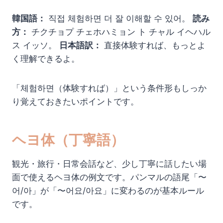
韓国語：
직접 체험하면 더 잘 이해할 수 있어。
読み
方：
チクチョプ チェホハミョン ト チャル イヘハル
ス イッソ。
日本語訳：
直接体験すれば、もっとよ
く理解できるよ。
「체험하면（体験すれば）」という条件形もしっか
り覚えておきたいポイントです。
ヘヨ体（丁寧語）
観光・旅行・日常会話など、少し丁寧に話したい場
面で使えるヘヨ体の例文です。パンマルの語尾「〜
어/아」が「〜어요/아요」に変わるのが基本ルール
です。