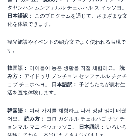
タヤンハン ムンファルル チェホハル ス イッソヨ。
日本語訳：
このプログラムを通じて、さまざまな文
化を体験できます。
観光施設やイベントの紹介文でよく使われる表現で
す。
韓国語：
아이들이 농촌 생활을 직접 체험해요。
読
み方：
アイドゥリ ノンチョン センファルル チクチ
ョプ チェホへヨ。
日本語訳：
子どもたちが農村生
活を直接体験します。
韓国語：
여러 가지를 체험하고 나서 정말 많이 배웠
어요。
読み方：
ヨロ ガジルル チェホハゴ ナソ チ
ョンマル マニ ペウォッソヨ。
日本語訳：
いろいろ
体験してから、本当にたくさん学びました。