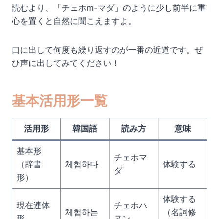
読むより、「チェホm-マダ」のように少し前半に重
心を置くと自然に聞こえますよ。
口に出して何度も繰り返すのが一番の近道です。ぜ
ひ声に出してみてください！
基本活用形一覧
活用形
韓国語
読み方
意味
基本形
チェホマ
（辞書
체험하다
体験する
ダ
形）
体験する
現在連体
チェホハ
체험하는
（名詞修
形
ヌン