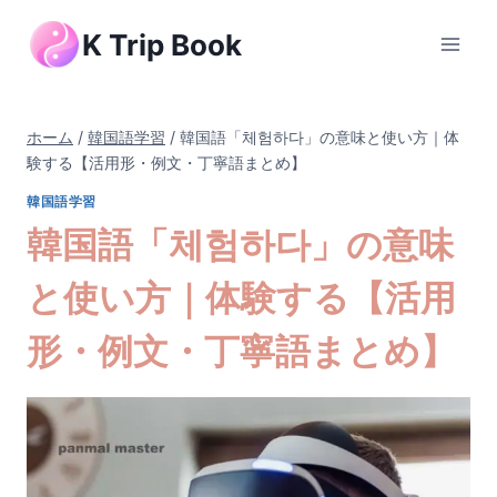
内
K Trip Book
容
を
ス
キ
ホーム
/
韓国語学習
/
韓国語「체험하다」の意味と使い方｜体
ッ
験する【活用形・例文・丁寧語まとめ】
プ
韓国語学習
韓国語「체험하다」の意味
と使い方｜体験する【活用
形・例文・丁寧語まとめ】