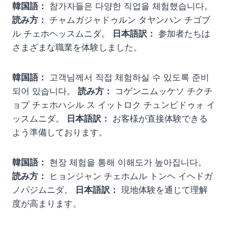
韓国語：
참가자들은 다양한 직업을 체험했습니다。
読み方：
チャムガジャドゥルン タヤンハン チゴブ
ル チェホヘッスムニダ。
日本語訳：
参加者たちは
さまざまな職業を体験しました。
韓国語：
고객님께서 직접 체험하실 수 있도록 준비
되어 있습니다。
読み方：
コゲンニムッケソ チクチ
ョプ チェホハシル ス イットロク チュンビドゥォ イ
ッスムニダ。
日本語訳：
お客様が直接体験できる
よう準備しております。
韓国語：
현장 체험을 통해 이해도가 높아집니다。
読み方：
ヒョンジャン チェホムル トンヘ イヘドガ
ノパジムニダ。
日本語訳：
現地体験を通じて理解
度が高まります。