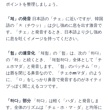
ポイントを整理しましょう。
「체」の発音
日本語の「チェ」に近いですが、韓国
語の「ㅊ（チウッ）」は少し強めに息を出す激音で
す。「チェ」と発音するとき、日本語より少し強め
に息を吐くイメージを持ってください。
「험」の連音化
「체험」の「험」は、次の「하다」
の「하」と続くとき、「체험하다」全体として「チ
ェホマダ」と発音します。「험」のパッチム「ㅁ」
は唇を閉じる鼻音なので、「チェホ
m
マダ」のよう
に、「ㅁ」をしっかり鼻音で発音するのがネイティ
ブっぽく聞こえるコツです。
「하다」部分
「하다」は軽く「ハダ」と発音しま
す。全体のリズムは「チェ・ホ・マ・ダ」と均等に