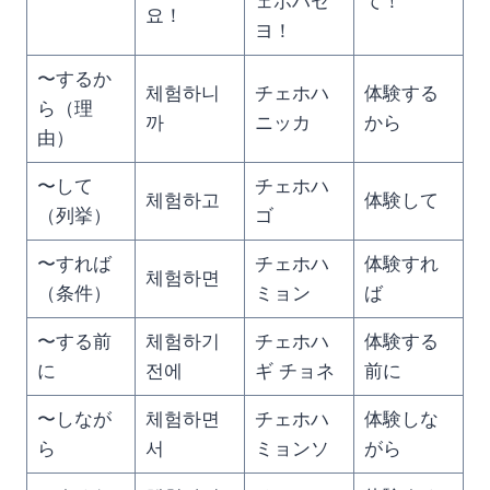
ェホハセ
て！
요！
ヨ！
〜するか
체험하니
チェホハ
体験する
ら（理
까
ニッカ
から
由）
〜して
チェホハ
체험하고
体験して
（列挙）
ゴ
〜すれば
チェホハ
体験すれ
체험하면
（条件）
ミョン
ば
〜する前
체험하기
チェホハ
体験する
に
전에
ギ チョネ
前に
〜しなが
체험하면
チェホハ
体験しな
ら
서
ミョンソ
がら