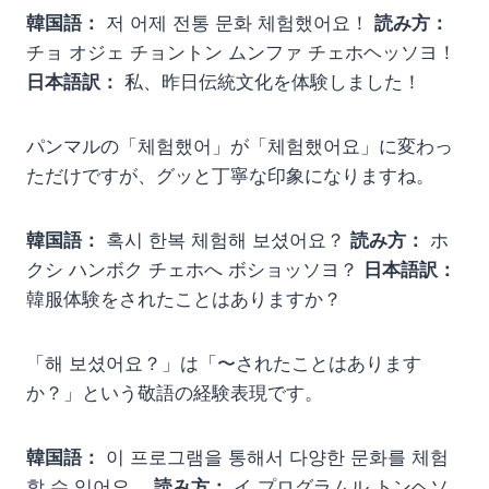
韓国語：
저 어제 전통 문화 체험했어요！
読み方：
チョ オジェ チョントン ムンファ チェホヘッソヨ！
日本語訳：
私、昨日伝統文化を体験しました！
パンマルの「체험했어」が「체험했어요」に変わっ
ただけですが、グッと丁寧な印象になりますね。
韓国語：
혹시 한복 체험해 보셨어요？
読み方：
ホ
クシ ハンボク チェホへ ボショッソヨ？
日本語訳：
韓服体験をされたことはありますか？
「해 보셨어요？」は「〜されたことはあります
か？」という敬語の経験表現です。
韓国語：
이 프로그램을 통해서 다양한 문화를 체험
할 수 있어요。
読み方：
イ プログラムル トンヘソ