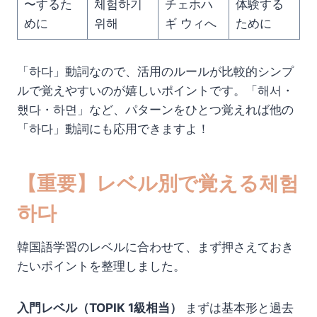
〜するた
체험하기
チェホハ
体験する
めに
위해
ギ ウィへ
ために
「하다」動詞なので、活用のルールが比較的シンプ
ルで覚えやすいのが嬉しいポイントです。「해서・
했다・하면」など、パターンをひとつ覚えれば他の
「하다」動詞にも応用できますよ！
【重要】レベル別で覚える체험
하다
韓国語学習のレベルに合わせて、まず押さえておき
たいポイントを整理しました。
入門レベル（TOPIK 1級相当）
まずは基本形と過去