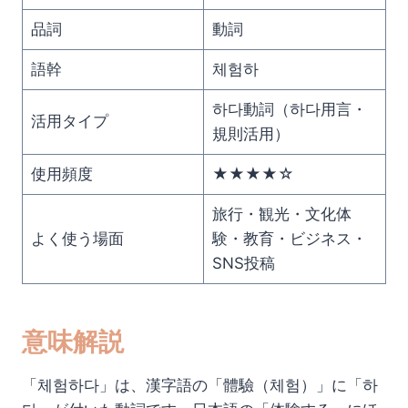
品詞
動詞
語幹
체험하
하다動詞（하다用言・
活用タイプ
規則活用）
使用頻度
★★★★☆
旅行・観光・文化体
よく使う場面
験・教育・ビジネス・
SNS投稿
意味解説
「체험하다」は、漢字語の「體驗（체험）」に「하