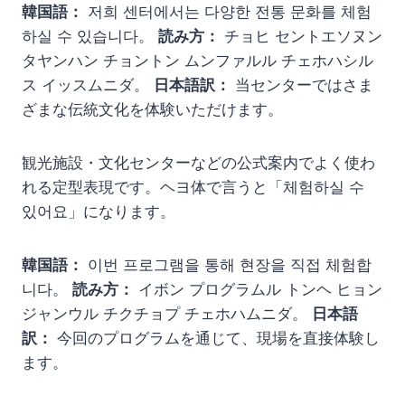
韓国語：
저희 센터에서는 다양한 전통 문화를 체험
하실 수 있습니다。
読み方：
チョヒ セントエソヌン
タヤンハン チョントン ムンファルル チェホハシル
ス イッスムニダ。
日本語訳：
当センターではさま
ざまな伝統文化を体験いただけます。
観光施設・文化センターなどの公式案内でよく使わ
れる定型表現です。ヘヨ体で言うと「체험하실 수
있어요」になります。
韓国語：
이번 프로그램을 통해 현장을 직접 체험합
니다。
読み方：
イボン プログラムル トンヘ ヒョン
ジャンウル チクチョプ チェホハムニダ。
日本語
訳：
今回のプログラムを通じて、現場を直接体験し
ます。