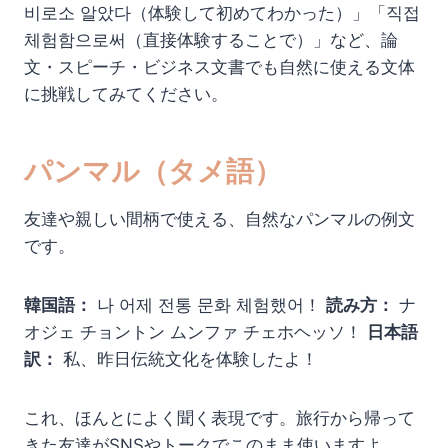
비로소 알았다（体験して初めてわかった）」「직접
체험함으로써（直接体験することで）」など、論
文・スピーチ・ビジネス文書でも自然に使える文体
に挑戦してみてください。
パンマル（タメ語）
友達や親しい間柄で使える、自然なパンマルの例文
です。
韓国語：
나 어제 전통 문화 체험했어！
読み方：
ナ
オジェ チョントン ムンファ チェホヘッソ！
日本語
訳：
私、昨日伝統文化を体験したよ！
これ、ほんとによく聞く表現です。旅行から帰って
きた友達がSNSやトークでこのまま使いますよ。