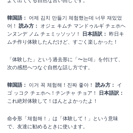
よく出てくる自然な言い回しです。
韓国語：
어제 김치 만들기 체험했는데 너무 재밌었
어！
読み方：
オジェ キムチ マンドゥルギ チェホヘ
ンヌンデ ノム チェミッソッソ！
日本語訳：
昨日キ
ムチ作り体験したんだけど、すごく楽しかった！
「体験した」という過去形に「〜는데」を付けて、
次の感想へつなぐ自然な話し方です。
韓国語：
이거 꼭 체험해！진짜 좋아！
読み方：
イ
ゴ ッコク チェホへ！チンチャ チョア！
日本語訳：
これ絶対体験して！ほんとよかったよ！
命令形「체험해！」は「体験して！」という意味
で、友達に勧めるときに使います。