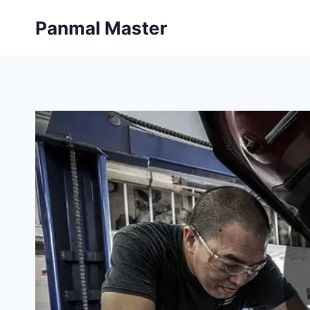
内
Panmal Master
容
を
ス
キ
ッ
プ