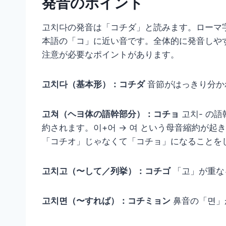
発音のポイント
고치다の発音は「コチダ」と読みます。ローマ字で
本語の「コ」に近い音です。全体的に発音しや
注意が必要なポイントがあります。
고치다（基本形）：コチダ
音節がはっきり分か
고쳐（ヘヨ体の語幹部分）：コチョ
고치- の
約されます。이+어 → 여 という母音縮約が
「コチオ」じゃなくて「コチョ」になることを
고치고（〜して／列挙）：コチゴ
「고」が重な
고치면（〜すれば）：コチミョン
鼻音の「면」