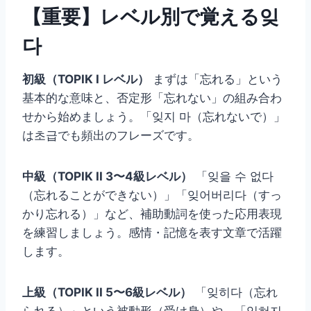
【重要】レベル別で覚える잊
다
初級（TOPIK I レベル）
まずは「忘れる」という
基本的な意味と、否定形「忘れない」の組み合わ
せから始めましょう。「잊지 마（忘れないで）」
は초급でも頻出のフレーズです。
中級（TOPIK II 3〜4級レベル）
「잊을 수 없다
（忘れることができない）」「잊어버리다（すっ
かり忘れる）」など、補助動詞を使った応用表現
を練習しましょう。感情・記憶を表す文章で活躍
します。
上級（TOPIK II 5〜6級レベル）
「잊히다（忘れ
られる）」という被動形（受け身）や、「잊혀지