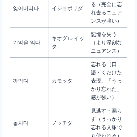
る（完全に忘
잊어버리다
イジョボリダ
れ去るニュア
ンスが強い）
記憶を失う
キオグル イッ
기억을 잃다
（より深刻な
タ
ニュアンス）
忘れる（口
語・くだけた
까먹다
カモッタ
表現。「うっ
かり忘れた」
感が強い）
見逃す・漏ら
す（うっかり
놓치다
ノッチダ
忘れる文脈で
も使われる）