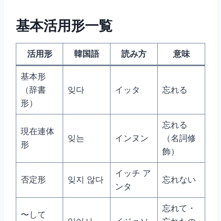
基本活用形一覧
活用形
韓国語
読み方
意味
基本形
（辞書
잊다
イッタ
忘れる
形）
忘れる
現在連体
잊는
インヌン
（名詞修
形
飾）
イッチ ア
否定形
잊지 않다
忘れない
ンタ
忘れて・
〜して