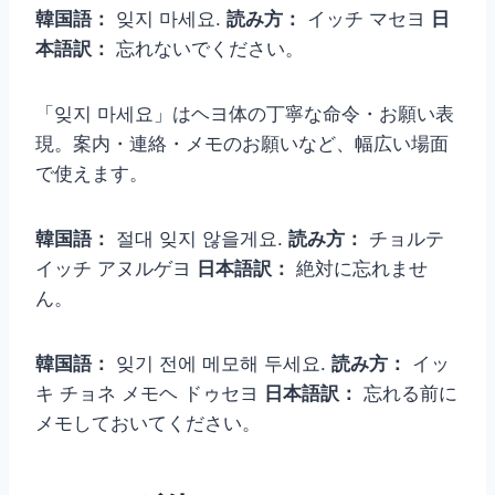
韓国語：
잊지 마세요.
読み方：
イッチ マセヨ
日
本語訳：
忘れないでください。
「잊지 마세요」はヘヨ体の丁寧な命令・お願い表
現。案内・連絡・メモのお願いなど、幅広い場面
で使えます。
韓国語：
절대 잊지 않을게요.
読み方：
チョルテ
イッチ アヌルゲヨ
日本語訳：
絶対に忘れませ
ん。
韓国語：
잊기 전에 메모해 두세요.
読み方：
イッ
キ チョネ メモヘ ドゥセヨ
日本語訳：
忘れる前に
メモしておいてください。