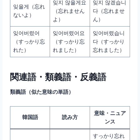
잊지 않을게요
잊지 않겠습니
잊을게（忘れ
（忘れません
다（忘れませ
ないよ）
よ）
ん）
잊어버렸어
잊어버렸어요
잊어버렸습니
（すっかり忘
（すっかり忘
다（すっかり
れた）
れました）
忘れました）
関連語・類義語・反義語
類義語（似た意味の単語）
意味・ニュア
韓国語
読み方
ンス
すっかり忘れ