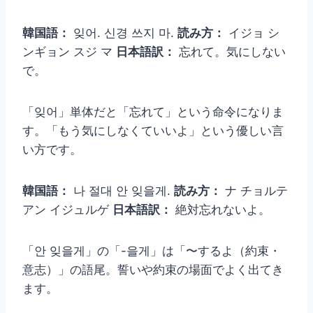
韓国語：
잊어. 신경 쓰지 마.
読み方：
イジョ シ
ンギョン スジ マ
日本語訳：
忘れて。気にしない
で。
「잊어」単体だと「忘れて」という命令になりま
す。「もう気にしなくていいよ」という優しい言
い方です。
韓国語：
나 절대 안 잊을게.
読み方：
ナ チョルテ
アン イジュルゲ
日本語訳：
絶対忘れないよ。
「안 잊을게」の「-을게」は「〜するよ（約束・
意志）」の語尾。誓いや約束の場面でよく出てき
ます。