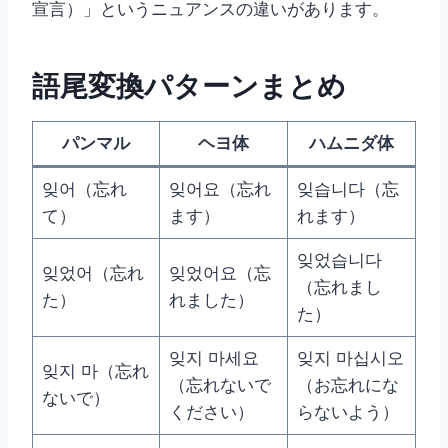
宣言）」というニュアンスの違いがあります。
語尾変換パターンまとめ
パンマル
ヘヨ体
ハムニダ体
잊어（忘れ
잊어요（忘れ
잊습니다（忘
て）
ます）
れます）
잊었습니다
잊었어（忘れ
잊었어요（忘
（忘れまし
た）
れました）
た）
잊지 마세요
잊지 마십시오
잊지 마（忘れ
（忘れないで
（お忘れにな
ないで）
ください）
らないよう）