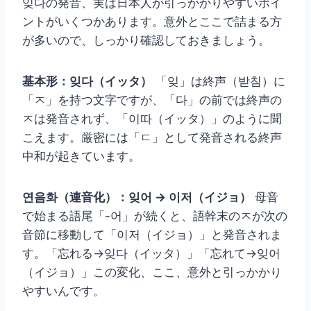
잊다の発音、実は日本人が引っかかりやすいポイ
ントがいくつかあります。意外とここで詰まる方
が多いので、しっかり確認しておきましょう。
基本形：잊다（イッタ）
「잊」は終声（받침）に
「ㅈ」を持つ文字ですが、「다」の前では終声の
ㅈは発音されず、「이따（イッタ）」のように聞
こえます。厳密には「ㄷ」として発音される終声
中和が起きています。
연음화（連音化）：잊어 → 이저（イジョ）
母音
で始まる語尾「-어」が続くと、語幹末のㅈが次の
音節に移動して「이저（イジョ）」と発音されま
す。「忘れる→잊다（イッタ）」「忘れて→잊어
（イジョ）」この変化、ここ、意外と引っかかり
やすいんです。