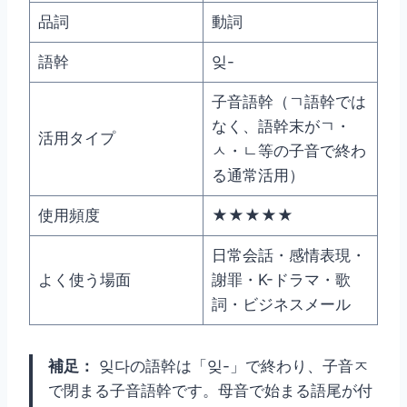
品詞
動詞
語幹
잊-
子音語幹（ㄱ語幹では
なく、語幹末がㄱ・
活用タイプ
ㅅ・ㄴ等の子音で終わ
る通常活用）
使用頻度
★★★★★
日常会話・感情表現・
よく使う場面
謝罪・K-ドラマ・歌
詞・ビジネスメール
補足：
잊다の語幹は「잊-」で終わり、子音ㅈ
で閉まる子音語幹です。母音で始まる語尾が付