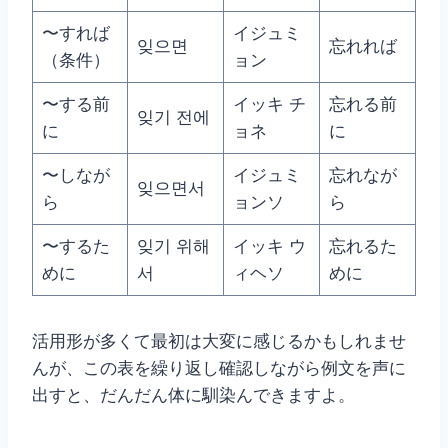
〜すれば
イジュミ
잊으면
忘れれば
（条件）
ョン
〜する前
イッキ チ
忘れる前
잊기 전에
に
ョネ
に
〜しなが
イジュミ
忘れなが
잊으면서
ら
ョンソ
ら
〜するた
잊기 위해
イッキ ウ
忘れるた
めに
서
ィヘソ
めに
活用形が多くて最初は大変に感じるかもしれませ
んが、この表を繰り返し確認しながら例文を声に
出すと、だんだん体に馴染んできますよ。