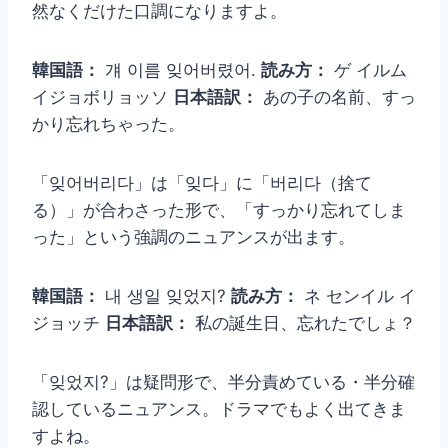
然なくだけた口調になりますよ。
韓国語：
걔 이름 잊어버렸어.
読み方：
ゲ イルム
イジョボリョッソ
日本語訳：
あの子の名前、すっ
かり忘れちゃった。
「잊어버리다」は「잊다」に「버리다（捨て
る）」が合わさった形で、「すっかり忘れてしま
った」という強調のニュアンスが出ます。
韓国語：
내 생일 잊었지?
読み方：
ネ センイル イ
ジョッチ
日本語訳：
私の誕生日、忘れたでしょ？
「잊었지?」は疑問形で、半分責めている・半分確
認しているニュアンス。ドラマでもよく出てきま
すよね。