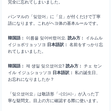
完全に忘れてしまいました。
パンマルの「잊었어」に「요」が付くだけで丁寧
語になります。これがヘヨ体の基本ルールです。
韓国語：
이름을 잊어버렸어요.
読み方：
イルムル
イジョボリョッソヨ
日本語訳：
名前をすっかり忘
れてしまいました。
韓国語：
제 생일 잊으셨어요?
読み方：
チェ セン
イル イジュショッソヨ
日本語訳：
私の誕生日、
お忘れになりましたか？
「잊으셨어요」は敬語形「-(으)시-」が入った丁
寧な疑問文。目上の方に確認する際に使います。