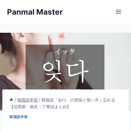
内
Panmal Master
容
を
ス
キ
ッ
プ
/
韓国語学習
/
韓国語「잊다」の意味と使い方｜忘れる
【活用形・例文・丁寧語まとめ】
韓国語学習