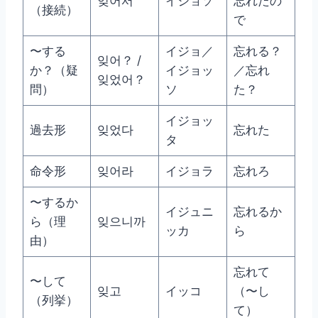
잊어서
イジョソ
忘れたの
（接続）
で
〜する
イジョ／
忘れる？
잊어？ /
か？（疑
イジョッ
／忘れ
잊었어？
問）
ソ
た？
イジョッ
過去形
잊었다
忘れた
タ
命令形
잊어라
イジョラ
忘れろ
〜するか
イジュニ
忘れるか
ら（理
잊으니까
ッカ
ら
由）
忘れて
〜して
잊고
イッコ
（〜し
（列挙）
て）