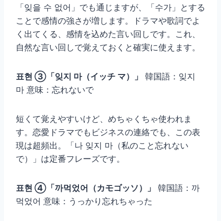
「잊을 수 없어」でも通じますが、「수가」とする
ことで感情の強さが増します。ドラマや歌詞でよ
く出てくる、感情を込めた言い回しです。これ、
自然な言い回しで覚えておくと確実に使えます。
표현 ③「잊지 마（イッチ マ）」
韓国語：잊지
마 意味：忘れないで
短くて覚えやすいけど、めちゃくちゃ使われま
す。恋愛ドラマでもビジネスの連絡でも、この表
現は超頻出。「나 잊지 마（私のこと忘れない
で）」は定番フレーズです。
표현 ④「까먹었어（カモゴッソ）」
韓国語：까
먹었어 意味：うっかり忘れちゃった