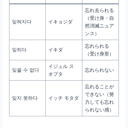
忘れ去られる
（受け身・自
잊혀지다
イキョジダ
然消滅ニュア
ンス）
忘れられる
잊히다
イキダ
（受け身形）
イジュル ス
잊을 수 없다
忘れられない
オプタ
忘れることが
できない（努
잊지 못하다
イッチ モタダ
力しても忘れ
られない感）