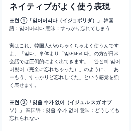
ネイティブがよく使う表現
표현 ①「잊어버리다（イジョボリダ）」
韓国
語：잊어버리다 意味：すっかり忘れてしまう
実はこれ、韓国人がめちゃくちゃよく使うんです
よ。「잊다」単体より「잊어버리다」の方が日常
会話では圧倒的によく出てきます。「완전히 잊어
버렸어（完全に忘れちゃった）」のように、「あ
ーもう、すっかりど忘れしてた」という感覚を強
く表せます。
표현 ②「잊을 수가 없어（イジュル スガ オプ
ソ）」
韓国語：잊을 수가 없어 意味：どうしても
忘れられない