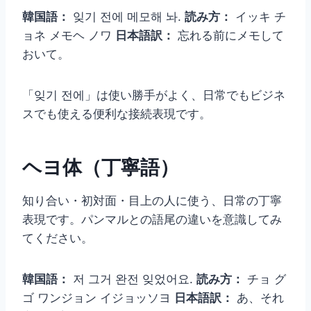
韓国語：
잊기 전에 메모해 놔.
読み方：
イッキ チ
ョネ メモヘ ノワ
日本語訳：
忘れる前にメモして
おいて。
「잊기 전에」は使い勝手がよく、日常でもビジネ
スでも使える便利な接続表現です。
ヘヨ体（丁寧語）
知り合い・初対面・目上の人に使う、日常の丁寧
表現です。パンマルとの語尾の違いを意識してみ
てください。
韓国語：
저 그거 완전 잊었어요.
読み方：
チョ グ
ゴ ワンジョン イジョッソヨ
日本語訳：
あ、それ