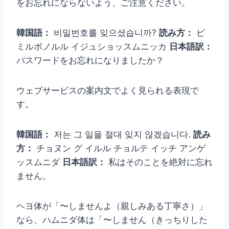
をお忘れにならないよう、ご注意ください。
韓国語：
비밀번호를 잊으셨습니까?
読み方：
ピ
ミルボノルル イジュショッスムニッカ
日本語訳：
パスワードをお忘れになりましたか？
ウェブサービスの案内文でよく見られる表現で
す。
韓国語：
저는 그 일을 절대 잊지 않겠습니다.
読み
方：
チョヌン グ イルル チョルテ イッチ アンゲ
ッスムニダ
日本語訳：
私はそのことを絶対に忘れ
ません。
ヘヨ体が「〜しませんよ（親しみある丁寧さ）」
なら、ハムニダ体は「〜しません（きっちりした