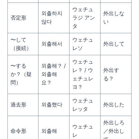
ウェチュ
외출하지
外出しな
否定形
ラジ アン
않다
い
タ
〜して
ウェチュ
외출해서
外出して
（接続）
レソ
ウェチュ
〜する
외출해？ /
レ？ / ウ
外出す
か？（疑
외출해
ェチュレ
る？
問）
요？
ヨ？
ウェチュ
過去形
외출했다
外出した
レッタ
外出しろ
ウェチュ
命令形
외출해
／外出し
レ