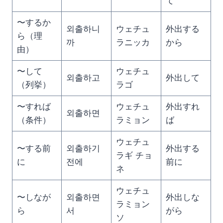
て
〜するか
외출하니
ウェチュ
外出する
ら（理
까
ラニッカ
から
由）
〜して
ウェチュ
외출하고
外出して
（列挙）
ラゴ
〜すれば
ウェチュ
外出すれ
외출하면
（条件）
ラミョン
ば
ウェチュ
〜する前
외출하기
外出する
ラギ チョ
に
전에
前に
ネ
ウェチュ
〜しなが
외출하면
外出しな
ラミョン
ら
서
がら
ソ