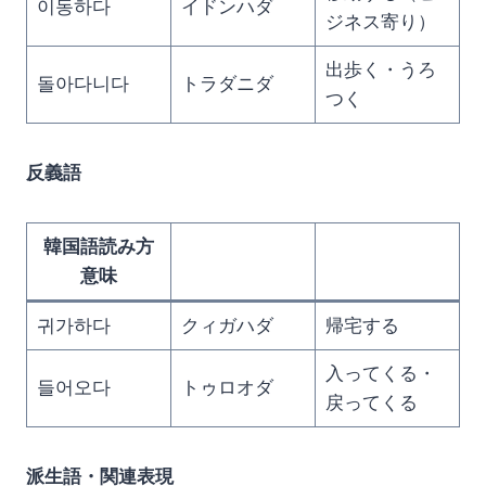
이동하다
イドンハダ
ジネス寄り）
出歩く・うろ
돌아다니다
トラダニダ
つく
反義語
韓国語読み方
意味
귀가하다
クィガハダ
帰宅する
入ってくる・
들어오다
トゥロオダ
戻ってくる
派生語・関連表現