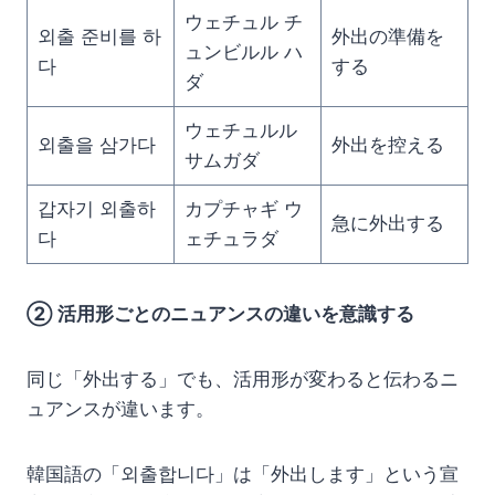
ウェチュル チ
외출 준비를 하
外出の準備を
ュンビルル ハ
다
する
ダ
ウェチュルル
외출을 삼가다
外出を控える
サムガダ
갑자기 외출하
カプチャギ ウ
急に外出する
다
ェチュラダ
② 活用形ごとのニュアンスの違いを意識する
同じ「外出する」でも、活用形が変わると伝わるニ
ュアンスが違います。
韓国語の「외출합니다」は「外出します」という宣