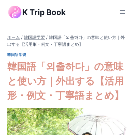
内
K Trip Book
容
を
ス
キ
ホーム
/
韓国語学習
/
韓国語「외출하다」の意味と使い方｜外
ッ
出する【活用形・例文・丁寧語まとめ】
プ
韓国語学習
韓国語「외출하다」の意味
と使い方｜外出する【活用
形・例文・丁寧語まとめ】