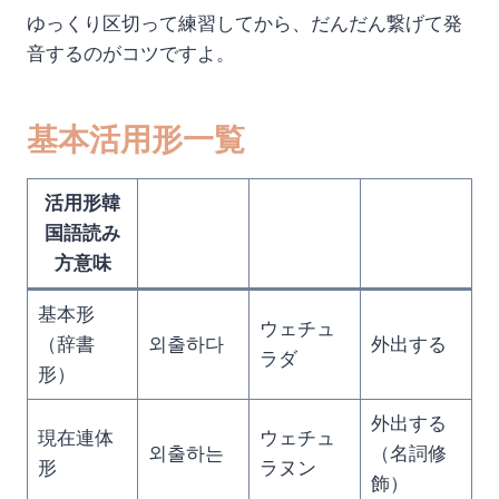
ゆっくり区切って練習してから、だんだん繋げて発
音するのがコツですよ。
基本活用形一覧
活用形韓
国語読み
方意味
基本形
ウェチュ
（辞書
외출하다
外出する
ラダ
形）
外出する
現在連体
ウェチュ
외출하는
（名詞修
形
ラヌン
飾）