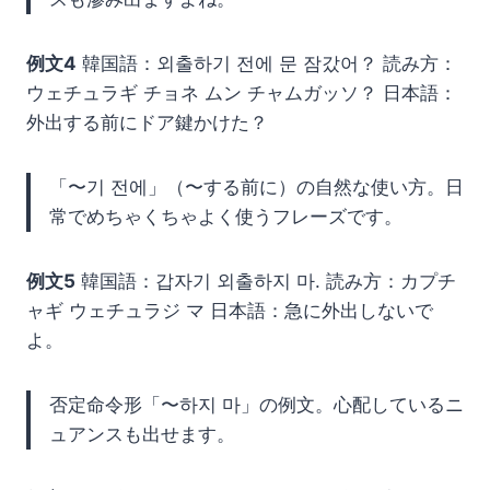
例文4
韓国語：외출하기 전에 문 잠갔어？ 読み方：
ウェチュラギ チョネ ムン チャムガッソ？ 日本語：
外出する前にドア鍵かけた？
「〜기 전에」（〜する前に）の自然な使い方。日
常でめちゃくちゃよく使うフレーズです。
例文5
韓国語：갑자기 외출하지 마. 読み方：カプチ
ャギ ウェチュラジ マ 日本語：急に外出しないで
よ。
否定命令形「〜하지 마」の例文。心配しているニ
ュアンスも出せます。