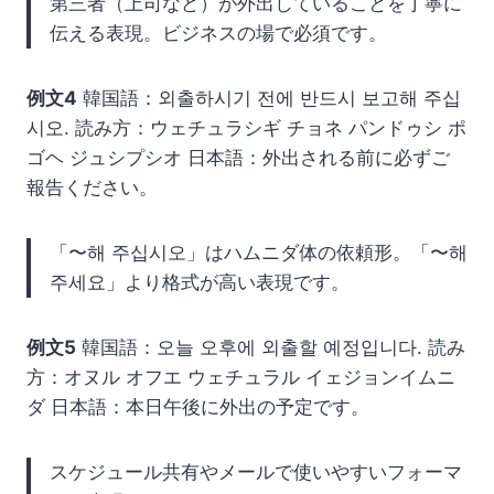
第三者（上司など）が外出していることを丁寧に
伝える表現。ビジネスの場で必須です。
例文4
韓国語：외출하시기 전에 반드시 보고해 주십
시오. 読み方：ウェチュラシギ チョネ パンドゥシ ポ
ゴヘ ジュシプシオ 日本語：外出される前に必ずご
報告ください。
「〜해 주십시오」はハムニダ体の依頼形。「〜해
주세요」より格式が高い表現です。
例文5
韓国語：오늘 오후에 외출할 예정입니다. 読み
方：オヌル オフエ ウェチュラル イェジョンイムニ
ダ 日本語：本日午後に外出の予定です。
スケジュール共有やメールで使いやすいフォーマ