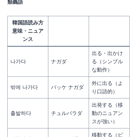
類義語
韓国語読み方
意味・ニュア
ンス
出る・出かけ
나가다
ナガダ
る（シンプル
な動作）
外に出る（よ
밖에 나가다
パッケ ナガダ
り口語的）
出発する（移
출발하다
チュルバラダ
動のニュアン
スが強い）
移動する（ビ