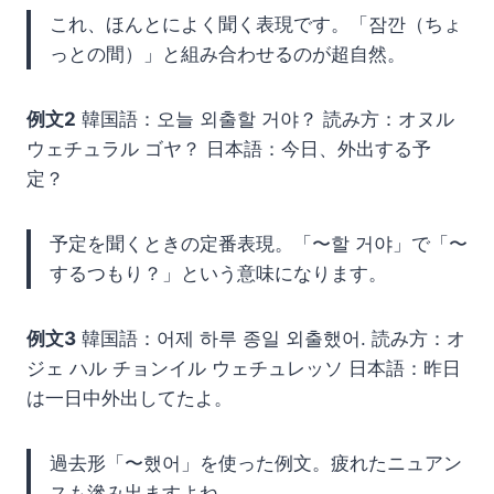
これ、ほんとによく聞く表現です。「잠깐（ちょ
っとの間）」と組み合わせるのが超自然。
例文2
韓国語：오늘 외출할 거야？ 読み方：オヌル
ウェチュラル ゴヤ？ 日本語：今日、外出する予
定？
予定を聞くときの定番表現。「〜할 거야」で「〜
するつもり？」という意味になります。
例文3
韓国語：어제 하루 종일 외출했어. 読み方：オ
ジェ ハル チョンイル ウェチュレッソ 日本語：昨日
は一日中外出してたよ。
過去形「〜했어」を使った例文。疲れたニュアン
スも滲み出ますよね。