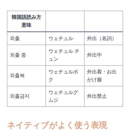
韓国語読み方
意味
외출
ウェチュル
外出（名詞）
ウェチュル チ
외출 중
外出中
ュン
ウェチュルボ
外出着・お出
외출복
ク
かけ服
ウェチュルグ
외출금지
外出禁止
ムジ
ネイティブがよく使う表現