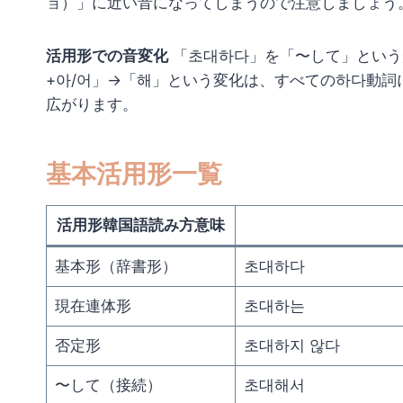
ョ）」に近い音になってしまうので注意しましょう
活用形での音変化
「초대하다」を「〜して」という
+아/어」→「해」という変化は、すべての하다動
広がります。
基本活用形一覧
活用形韓国語読み方意味
基本形（辞書形）
초대하다
現在連体形
초대하는
否定形
초대하지 않다
〜して（接続）
초대해서