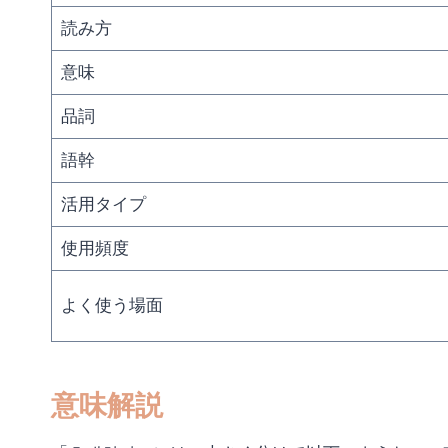
読み方
意味
品詞
語幹
活用タイプ
使用頻度
よく使う場面
意味解説