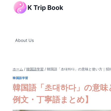
内
K Trip Book
容
を
ス
キ
ッ
About Us
プ
ホーム
/
韓国語学習
/
韓国語「초대하다」の意味と使い方｜招
韓国語学習
韓国語「초대하다」の意味
例文・丁寧語まとめ】