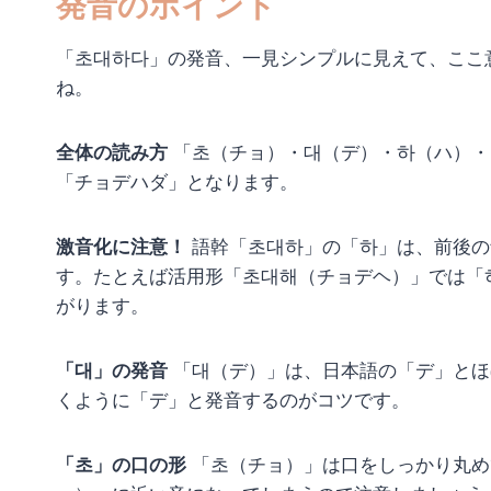
発音のポイント
「초대하다」の発音、一見シンプルに見えて、ここ
ね。
全体の読み方
「초（チョ）・대（デ）・하（ハ）・
「チョデハダ」となります。
激音化に注意！
語幹「초대하」の「하」は、前後の
す。たとえば活用形「초대해（チョデヘ）」では「
がります。
「대」の発音
「대（デ）」は、日本語の「デ」とほ
くように「デ」と発音するのがコツです。
「초」の口の形
「초（チョ）」は口をしっかり丸め