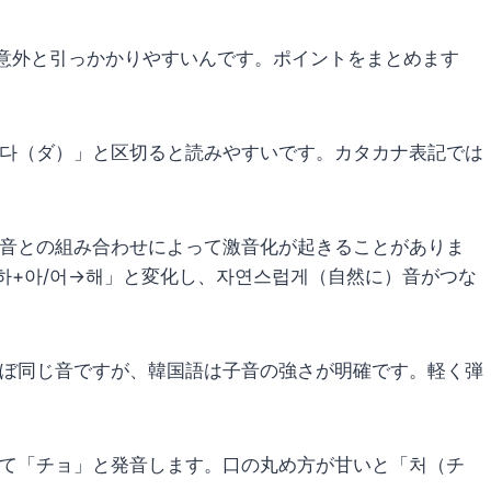
意外と引っかかりやすいんです。ポイントをまとめます
다（ダ）」と区切ると読みやすいです。カタカナ表記では
音との組み合わせによって激音化が起きることがありま
하+아/어→해」と変化し、자연스럽게（自然に）音がつな
ぼ同じ音ですが、韓国語は子音の強さが明確です。軽く弾
て「チョ」と発音します。口の丸め方が甘いと「처（チ