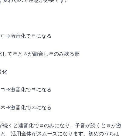
く変わるので注意が必要です。
ㅎ+ㄷ→激音化でㅌになる
音化してㄹとㅎが融合しㄹのみ残る形
音化
ㅎ+ㄱ→激音化でㅋになる
ㅎ+ㅈ→激音化でㅊになる
が続くと連音化でㄹのみになり、子音が続くとㅎが激
くと、活用全体がスムーズになります。初めのうちは