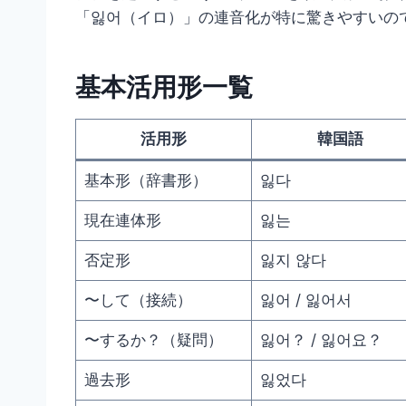
「잃어（イロ）」の連音化が特に驚きやすいの
基本活用形一覧
活用形
韓国語
基本形（辞書形）
잃다
現在連体形
잃는
否定形
잃지 않다
〜して（接続）
잃어 / 잃어서
〜するか？（疑問）
잃어？ / 잃어요？
過去形
잃었다