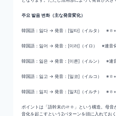
となります。ただし活用形によって発音が大き
주요 발음 변화（主な発音変化）
韓国語：잃다 → 発音：[일타]（イルタ） ※
韓国語：잃어 → 発音：[이러]（イロ） ※連
韓国語：잃은 → 発音：[이른]（イルン） ※連
韓国語：잃고 → 発音：[일코]（イルコ） ※
韓国語：잃지 → 発音：[일치]（イルチ） ※
ポイントは「語幹末のㄹㅎ」という構造。母音
音化を起こすという2パターンを頭に入れてお