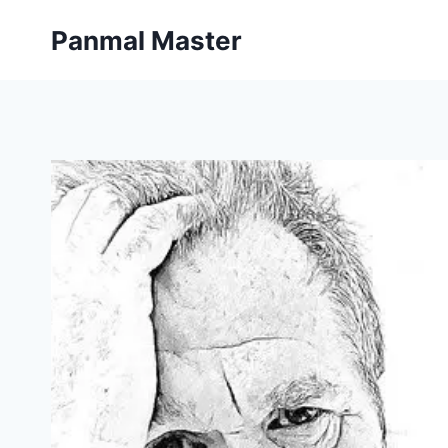
内
Panmal Master
容
を
ス
キ
ッ
プ