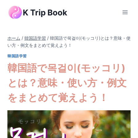
内
K Trip Book
容
を
ス
キ
ホーム
/
韓国語学習
/
韓国語で목걸이(モッコリ)とは？意味・使
ッ
い方・例文をまとめて覚えよう！
プ
韓国語学習
韓国語で목걸이(モッコリ)
とは？意味・使い方・例文
をまとめて覚えよう！