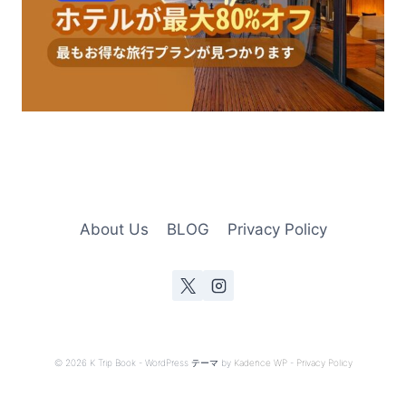
About Us
BLOG
Privacy Policy
© 2026 K Trip Book - WordPress テーマ by
Kadence WP
-
Privacy Policy