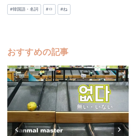
投
#
韓国語・名詞
#
ㅁ
#
ね
稿
タ
グ:
おすすめの記事