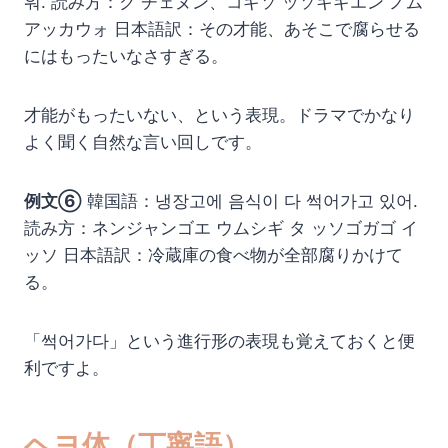
워. 読み方：ク チェヌン、コギソ ッソキギエン ノム
アッカウォ 日本語訳：その才能、あそこで腐らせる
にはもったいなさすぎる。
才能がもったいない、という表現。ドラマでかなり
よく聞く自然な言い回しです。
例文⑥
韓国語：냉장고에 음식이 다 썩어가고 있어.
読み方：ネンジャンゴエ ウムシギ タ ッソゴガゴ イ
ッソ 日本語訳：冷蔵庫の食べ物が全部腐りかけて
る。
「썩어가다」という進行形の表現も覚えておくと便
利ですよ。
ヘヨ体（丁寧語）