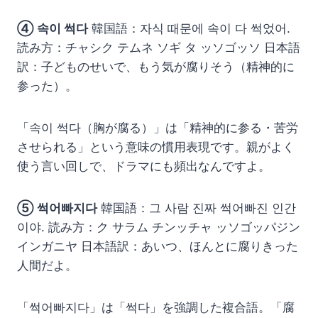
④ 속이 썩다
韓国語：자식 때문에 속이 다 썩었어.
読み方：チャシク テムネ ソギ タ ッソゴッソ 日本語
訳：子どものせいで、もう気が腐りそう（精神的に
参った）。
「속이 썩다（胸が腐る）」は「精神的に参る・苦労
させられる」という意味の慣用表現です。親がよく
使う言い回しで、ドラマにも頻出なんですよ。
⑤ 썩어빠지다
韓国語：그 사람 진짜 썩어빠진 인간
이야. 読み方：ク サラム チンッチャ ッソゴッパジン
インガニヤ 日本語訳：あいつ、ほんとに腐りきった
人間だよ。
「썩어빠지다」は「썩다」を強調した複合語。「腐