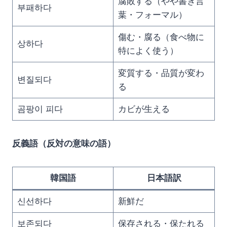
腐敗する（やや書き言
부패하다
葉・フォーマル）
傷む・腐る（食べ物に
상하다
特によく使う）
変質する・品質が変わ
변질되다
る
곰팡이 피다
カビが生える
反義語（反対の意味の語）
韓国語
日本語訳
신선하다
新鮮だ
보존되다
保存される・保たれる