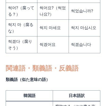
썩어?（腐って
썩어요?（썩었
썩었습니까?
る？）
나요?）
썩지 마（腐る
썩지 마세요
썩지 마십시오
な）
썩겠다（腐り
썩겠어요
썩겠습니다
そう）
関連語・類義語・反義語
類義語（似た意味の語）
韓国語
日本語訳