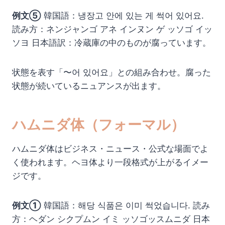
例文⑤
韓国語：냉장고 안에 있는 게 썩어 있어요.
読み方：ネンジャンゴ アネ インヌン ゲ ッソゴ イッ
ソヨ 日本語訳：冷蔵庫の中のものが腐っています。
状態を表す「〜어 있어요」との組み合わせ。腐った
状態が続いているニュアンスが出ます。
ハムニダ体（フォーマル）
ハムニダ体はビジネス・ニュース・公式な場面でよ
く使われます。ヘヨ体より一段格式が上がるイメー
ジです。
例文①
韓国語：해당 식품은 이미 썩었습니다. 読み
方：ヘダン シクプムン イミ ッソゴッスムニダ 日本