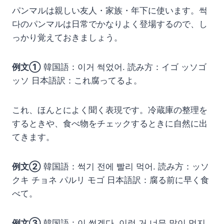
パンマルは親しい友人・家族・年下に使います。썩
다のパンマルは日常でかなりよく登場するので、し
っかり覚えておきましょう。
例文①
韓国語：이거 썩었어. 読み方：イゴ ッソゴ
ッソ 日本語訳：これ腐ってるよ。
これ、ほんとによく聞く表現です。冷蔵庫の整理を
するときや、食べ物をチェックするときに自然に出
てきます。
例文②
韓国語：썩기 전에 빨리 먹어. 読み方：ッソ
クキ チョネ パルリ モゴ 日本語訳：腐る前に早く食
べて。
例文③
韓国語：이 썩겠다, 이런 거 너무 많이 먹지