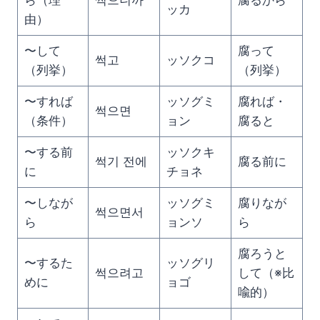
ら（理
썩으니까
腐るから
ッカ
由）
〜して
腐って
썩고
ッソクコ
（列挙）
（列挙）
〜すれば
ッソグミ
腐れば・
썩으면
（条件）
ョン
腐ると
〜する前
ッソクキ
썩기 전에
腐る前に
に
チョネ
〜しなが
ッソグミ
腐りなが
썩으면서
ら
ョンソ
ら
腐ろうと
〜するた
ッソグリ
썩으려고
して（※比
めに
ョゴ
喩的）