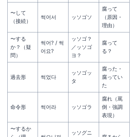
腐って
〜して
썩어서
ッソゴソ
（原因・
（接続）
理由）
〜する
ッソゴ？
썩어? / 썩
腐って
か？（疑
／ッソゴ
어요?
る？
問）
ヨ？
腐った・
ッソゴッ
過去形
썩었다
腐ってい
タ
た
腐れ（罵
命令形
썩어라
ッソゴラ
倒・強調
表現）
〜するか
ッソグニ