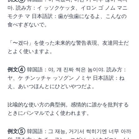
마. 読み方：イ ッソクケッタ、イロン ゴ ノム マニ
モクチ マ 日本語訳：歯が虫歯になるよ、こんなの
食べすぎないで。
「〜겠다」を使った未来的な警告表現、友達同士だ
とよく使いますよ。
例文④
韓国語：야, 걔 진짜 썩은 놈이야. 読み方：
ヤ、ケ チンッチャ ッソグン ノミヤ 日本語訳：ね
え、あいつほんとにひどいやつだよ。
比喩的な使い方の典型例。感情的に誰かを批判する
ときにパンマルでよく使われます。
例文⑤
韓国語：그 재능, 거기서 썩히기엔 너무 아까