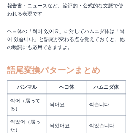
報告書・ニュースなど、論評的・公式的な文脈で使
われる表現です。
ヘヨ体の「썩어 있어요」に対してハムニダ体は「썩
어 있습니다」と語尾が変わる点を覚えておくと、他
の動詞にも応用できますよ。
語尾変換パターンまとめ
パンマル
ヘヨ体
ハムニダ体
썩어（腐って
썩어요
썩습니다
る）
썩었어（腐っ
썩었어요
썩었습니다
た）