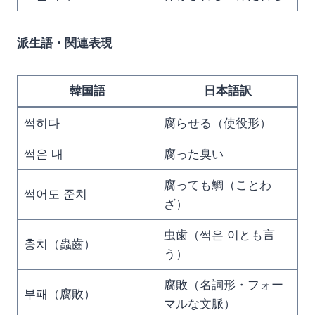
派生語・関連表現
韓国語
日本語訳
썩히다
腐らせる（使役形）
썩은 내
腐った臭い
腐っても鯛（ことわ
썩어도 준치
ざ）
虫歯（썩은 이とも言
충치（蟲齒）
う）
腐敗（名詞形・フォー
부패（腐敗）
マルな文脈）