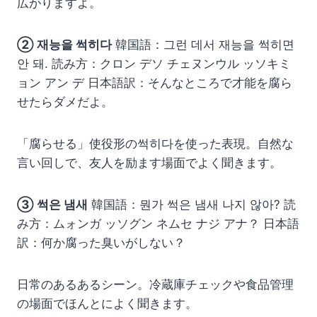
広がりますよ。
② 재능을 썩히다
韓国語：그런 데서 재능을 썩히면
안 돼. 読み方：クロン デソ チェヌンウル ッソキミ
ョン アン デ 日本語訳：そんなところで才能を腐ら
せたらダメだよ。
「腐らせる」使役形の썩히다を使った表現。自然な
言い回しで、友人を励ます場面でよく聞きます。
③ 썩은 냄새
韓国語：뭔가 썩은 냄새 나지 않아? 読
み方：ムォンガ ッソグン ネムセ ナジ アナ？ 日本語
訳：何か腐った臭いがしない？
日常のあるあるシーン。冷蔵庫チェックや食品管理
の場面でほんとによく聞きます。