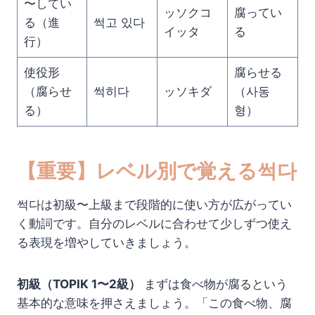
〜してい
ッソクコ
腐ってい
る（進
썩고 있다
イッタ
る
行）
使役形
腐らせる
（腐らせ
썩히다
ッソキダ
（사동
る）
형）
【重要】レベル別で覚える썩다
썩다は初級〜上級まで段階的に使い方が広がってい
く動詞です。自分のレベルに合わせて少しずつ使え
る表現を増やしていきましょう。
初級（TOPIK 1〜2級）
まずは食べ物が腐るという
基本的な意味を押さえましょう。「この食べ物、腐