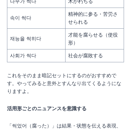
나무가 썩다
木が朽ちる
精神的に参る・苦労さ
속이 썩다
せられる
才能を腐らせる（使役
재능을 썩히다
形）
사회가 썩다
社会が腐敗する
これをそのまま暗記セットにするのがおすすめで
す。やってみると意外とすんなり出てくるようにな
りますよ。
活用形ごとのニュアンスを意識する
「썩었어（腐った）」は結果・状態を伝える表現、