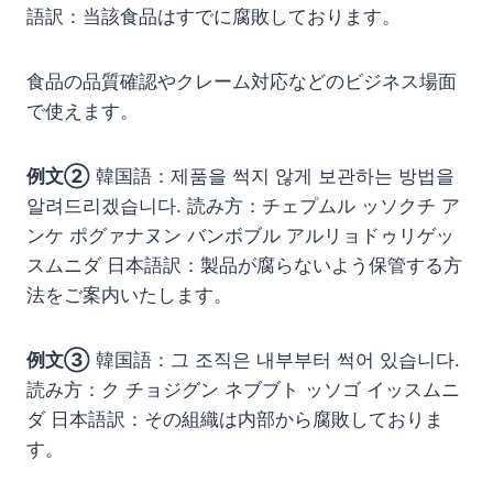
語訳：当該食品はすでに腐敗しております。
食品の品質確認やクレーム対応などのビジネス場面
で使えます。
例文②
韓国語：제품을 썩지 않게 보관하는 방법을
알려드리겠습니다. 読み方：チェプムル ッソクチ ア
ンケ ポグァナヌン バンボブル アルリョドゥリゲッ
スムニダ 日本語訳：製品が腐らないよう保管する方
法をご案内いたします。
例文③
韓国語：그 조직은 내부부터 썩어 있습니다.
読み方：ク チョジグン ネブブト ッソゴ イッスムニ
ダ 日本語訳：その組織は内部から腐敗しておりま
す。