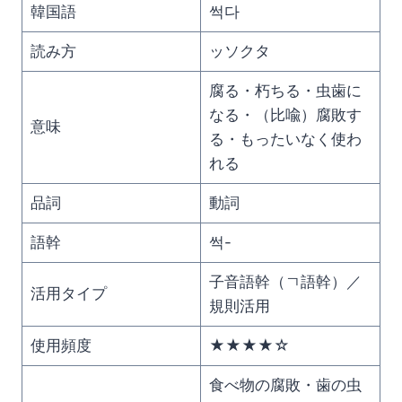
韓国語
썩다
読み方
ッソクタ
腐る・朽ちる・虫歯に
なる・（比喩）腐敗す
意味
る・もったいなく使わ
れる
品詞
動詞
語幹
썩-
子音語幹（ㄱ語幹）／
活用タイプ
規則活用
使用頻度
★★★★☆
食べ物の腐敗・歯の虫