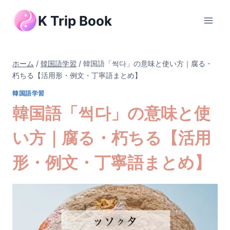
内
K Trip Book
容
を
ス
キ
ホーム
/
韓国語学習
/
韓国語「썩다」の意味と使い方｜腐る・
ッ
朽ちる【活用形・例文・丁寧語まとめ】
プ
韓国語学習
韓国語「썩다」の意味と使
い方｜腐る・朽ちる【活用
形・例文・丁寧語まとめ】