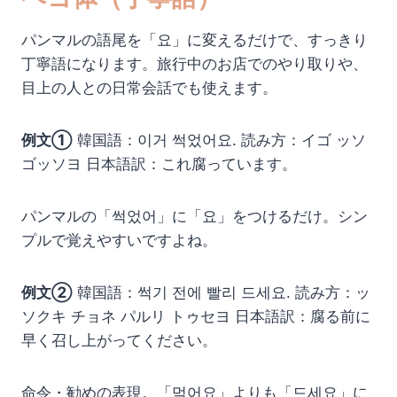
パンマルの語尾を「요」に変えるだけで、すっきり
丁寧語になります。旅行中のお店でのやり取りや、
目上の人との日常会話でも使えます。
例文①
韓国語：이거 썩었어요. 読み方：イゴ ッソ
ゴッソヨ 日本語訳：これ腐っています。
パンマルの「썩었어」に「요」をつけるだけ。シン
プルで覚えやすいですよね。
例文②
韓国語：썩기 전에 빨리 드세요. 読み方：ッ
ソクキ チョネ パルリ トゥセヨ 日本語訳：腐る前に
早く召し上がってください。
命令・勧めの表現。「먹어요」よりも「드세요」に