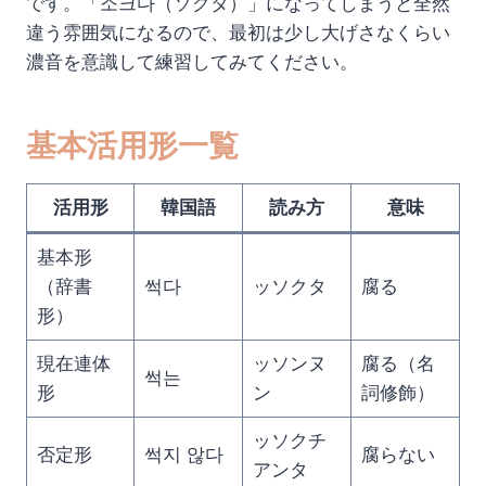
です。「소크다（ソクタ）」になってしまうと全然
違う雰囲気になるので、最初は少し大げさなくらい
濃音を意識して練習してみてください。
基本活用形一覧
活用形
韓国語
読み方
意味
基本形
（辞書
썩다
ッソクタ
腐る
形）
現在連体
ッソンヌ
腐る（名
썩는
形
ン
詞修飾）
ッソクチ
否定形
썩지 않다
腐らない
アンタ