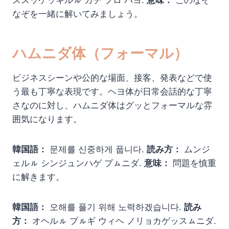
ススッケッキルㇽ カチ プロ バヨ.
意味：
このなぞ
なぞを一緒に解いてみましょう。
ハムニダ体（フォーマル）
ビジネスシーンや公的な場面、接客、発表などで使
う最も丁寧な表現です。ヘヨ体が日常会話的な丁寧
さなのに対し、ハムニダ体はグッとフォーマルな雰
囲気になります。
韓国語：
문제를 신중하게 풉니다.
読み方：
ムンジ
ェルㇽ シンジュンハゲ プㇺニダ.
意味：
問題を慎重
に解きます。
韓国語：
오해를 풀기 위해 노력하겠습니다.
読み
方：
オヘルㇽ プㇽギ ウィヘ ノリョカゲッスㇺニダ.