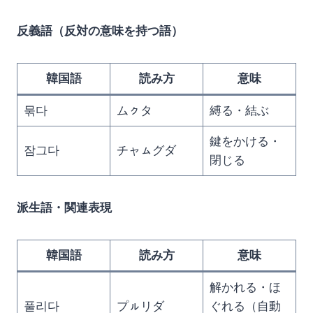
反義語（反対の意味を持つ語）
韓国語
読み方
意味
묶다
ムㇰタ
縛る・結ぶ
鍵をかける・
잠그다
チャㇺグダ
閉じる
派生語・関連表現
韓国語
読み方
意味
解かれる・ほ
풀리다
プㇽリダ
ぐれる（自動