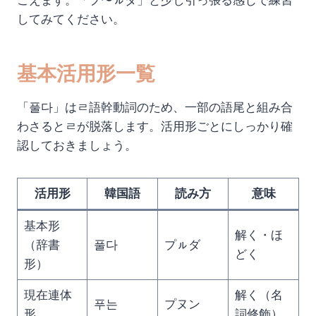
こえます。「プ〜ㇽダ」と少し引っ張る感じで練習
してみてください。
基本活用形一覧
「풀다」はㄹ語幹動詞のため、一部の語尾と組み合
わさるとㄹが脱落します。活用形ごとにしっかり確
認しておきましょう。
活用形
韓国語
読み方
意味
基本形
解く・ほ
（辞書
풀다
プㇽダ
どく
形）
現在連体
解く（名
푸는
プヌン
形
詞修飾）