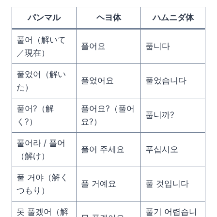
パンマル
ヘヨ体
ハムニダ体
풀어（解いて
풀어요
풉니다
／現在）
풀었어（解い
풀었어요
풀었습니다
た）
풀어?（解
풀어요?（풀어
풉니까?
く?）
요?）
풀어라 / 풀어
풀어 주세요
푸십시오
（解け）
풀 거야（解く
풀 거예요
풀 것입니다
つもり）
못 풀겠어（解
풀기 어렵습니