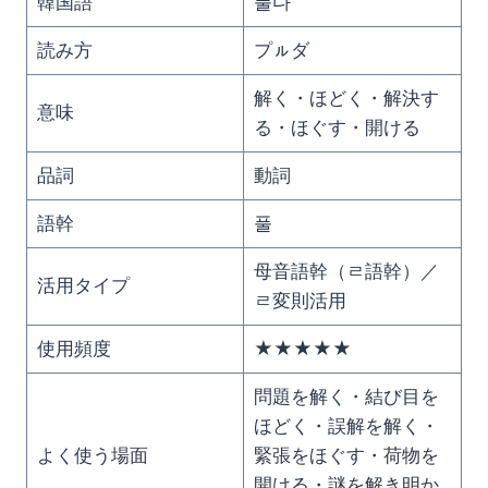
韓国語
풀다
読み方
プㇽダ
解く・ほどく・解決す
意味
る・ほぐす・開ける
品詞
動詞
語幹
풀
母音語幹（ㄹ語幹）／
活用タイプ
ㄹ変則活用
使用頻度
★★★★★
問題を解く・結び目を
ほどく・誤解を解く・
よく使う場面
緊張をほぐす・荷物を
開ける・謎を解き明か