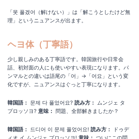
「못 풀겠어（解けない）」は「解こうとしたけど無
理」というニュアンスが出ます。
ヘヨ体（丁寧語）
少し親しみのある丁寧語です。韓国旅行や日常会
話、初対面の人にも使いやすい表現になります。パ
ンマルとの違いは語尾の「어」→「어요」という変
化ですが、ニュアンスはぐっと丁寧になります。
韓国語：
문제 다 풀었어요?
読み方：
ムンジェ タ
プロッソヨ?
意味：
問題、全部解きましたか？
韓国語：
드디어 이 문제 풀었어요!
読み方：
ドゥデ
ィオ イ ムンジェ プロッソヨ!
意味：
ついにこの問