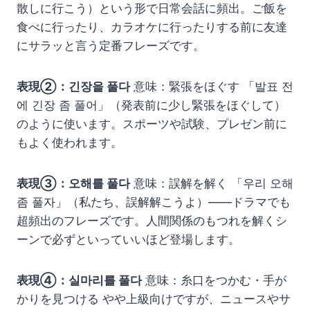
散しに行こう）という形で日常会話に頻出。ご飯を
食べに行ったり、カラオケに行ったりする前に友達
にサラッと言う定番フレーズです。
表現②：긴장을 풀다
意味：緊張をほぐす 「발표 전
에 긴장 좀 풀어」（発表前に少し緊張をほぐして）
のように使います。スポーツや試験、プレゼン前に
もよく使われます。
表現③：오해를 풀다
意味：誤解を解く 「우리 오해
좀 풀자」（私たち、誤解解こうよ）——ドラマでも
超頻出のフレーズです。人間関係のもつれを解くシ
ーンで必ずといっていいほど登場します。
表現④：실마리를 풀다
意味：糸口をつかむ・手が
かりを見つける やや上級向けですが、ニュースやサ