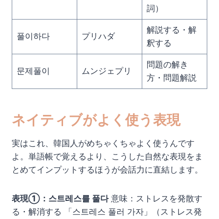
詞）
解説する・解
풀이하다
プリハダ
釈する
問題の解き
문제풀이
ムンジェプリ
方・問題解説
ネイティブがよく使う表現
実はこれ、韓国人がめちゃくちゃよく使うんです
よ。単語帳で覚えるより、こうした自然な表現をま
とめてインプットするほうが会話力に直結します。
表現①：스트레스를 풀다
意味：ストレスを発散す
る・解消する 「스트레스 풀러 가자」（ストレス発