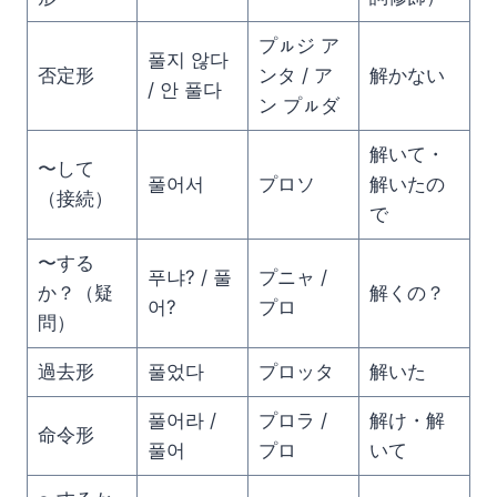
プㇽジ ア
풀지 않다
否定形
ンタ / ア
解かない
/ 안 풀다
ン プㇽダ
解いて・
〜して
풀어서
プロソ
解いたの
（接続）
で
〜する
푸냐? / 풀
プニャ /
か？（疑
解くの？
어?
プロ
問）
過去形
풀었다
プロッタ
解いた
풀어라 /
プロラ /
解け・解
命令形
풀어
プロ
いて