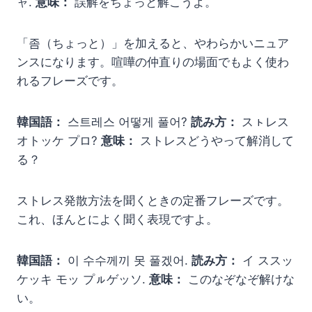
ャ.
意味：
誤解をちょっと解こうよ。
「좀（ちょっと）」を加えると、やわらかいニュア
ンスになります。喧嘩の仲直りの場面でもよく使わ
れるフレーズです。
韓国語：
스트레스 어떻게 풀어?
読み方：
スㇳレス
オトッケ プロ?
意味：
ストレスどうやって解消して
る？
ストレス発散方法を聞くときの定番フレーズです。
これ、ほんとによく聞く表現ですよ。
韓国語：
이 수수께끼 못 풀겠어.
読み方：
イ ススッ
ケッキ モッ プㇽゲッソ.
意味：
このなぞなぞ解けな
い。