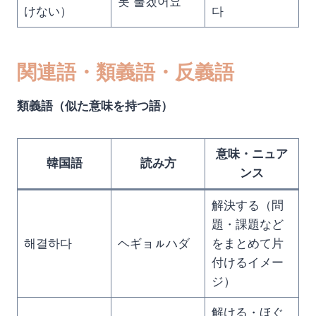
못 풀겠어요
けない）
다
関連語・類義語・反義語
類義語（似た意味を持つ語）
意味・ニュア
韓国語
読み方
ンス
解決する（問
題・課題など
해결하다
ヘギョㇽハダ
をまとめて片
付けるイメー
ジ）
解ける・ほぐ