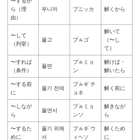
〜するか
ら（理
푸니까
プニッカ
解くから
由）
解いて
〜して
풀고
プㇽゴ
（〜し
（列挙）
て）
〜すれば
プㇽミョ
解けば・
풀면
（条件）
ン
解いたら
〜する前
プㇽギ チ
풀기 전에
解く前に
に
ョネ
〜しなが
プㇽミョ
解きなが
풀면서
ら
ンソ
ら
〜するた
풀기 위해
プㇽギ ウ
解くため
めに
서
ィヘソ
に