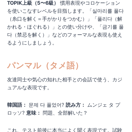
TOPIK上級（5〜6級）
慣用表現やコロケーション
を使いこなすレベルを目指します。「실마리를 풀다
（糸口を解く＝手がかりをつかむ）」「풀리다（解
かれる・ほぐれる）」との使い分けや、「금기를 풀
다（禁忌を解く）」などのフォーマルな表現も使え
るようにしましょう。
パンマル（タメ語）
友達同士や気心の知れた相手との会話で使う、カジ
ュアルな表現です。
韓国語：
문제 다 풀었어?
読み方：
ムンジェ タ プ
ロッソ?
意味：
問題、全部解いた？
これ、テスト前後に本当によく聞く表現です。試験