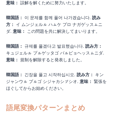
意味：
誤解を解くために努力いたします。
韓国語：
이 문제를 함께 풀어 나가겠습니다.
読み
方：
イ ムンジェルㇽ ハㇺケ プロ ナガゲッスㇺニ
ダ.
意味：
この問題を共に解決してまいります。
韓国語：
규제를 풀겠다고 발표했습니다.
読み方：
キュジェルㇽ プㇽゲッタゴ バㇽピョヘッスㇺニダ.
意味：
規制を解除すると発表しました。
韓国語：
긴장을 풀고 시작하십시오.
読み方：
キン
ジャンウㇽ プㇽゴ シジャカシㇷ゚シオ.
意味：
緊張を
ほぐしてからお始めください。
語尾変換パターンまとめ