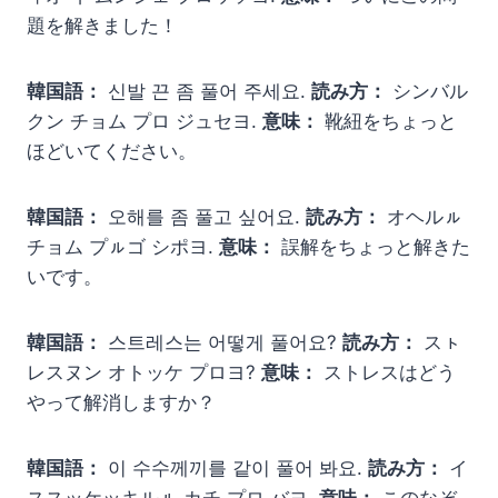
題を解きました！
韓国語：
신발 끈 좀 풀어 주세요.
読み方：
シンバル
クン チョム プロ ジュセヨ.
意味：
靴紐をちょっと
ほどいてください。
韓国語：
오해를 좀 풀고 싶어요.
読み方：
オヘルㇽ
チョム プㇽゴ シポヨ.
意味：
誤解をちょっと解きた
いです。
韓国語：
스트레스는 어떻게 풀어요?
読み方：
スㇳ
レスヌン オトッケ プロヨ?
意味：
ストレスはどう
やって解消しますか？
韓国語：
이 수수께끼를 같이 풀어 봐요.
読み方：
イ