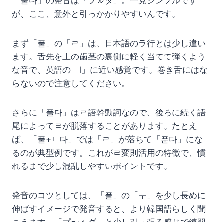
「풀다」の発音は「プㇽダ」。一見シンプルです
が、ここ、意外と引っかかりやすいんです。
まず「풀」の「ㄹ」は、日本語のラ行とは少し違い
ます。舌先を上の歯茎の裏側に軽く当てて弾くよう
な音で、英語の「l」に近い感覚です。巻き舌にはな
らないので注意してください。
さらに「풀다」はㄹ語幹動詞なので、後ろに続く語
尾によってㄹが脱落することがあります。たとえ
ば、「풀+ㄴ다」では「ㄹ」が落ちて「푼다」にな
るのが典型例です。これがㄹ変則活用の特徴で、慣
れるまで少し混乱しやすいポイントです。
発音のコツとしては、「풀」の「ㅜ」を少し長めに
伸ばすイメージで発音すると、より韓国語らしく聞