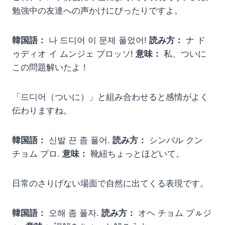
勉強中の友達への声かけにぴったりですよ。
韓国語：
나 드디어 이 문제 풀었어!
読み方：
ナ ド
ゥディオ イ ムンジェ プロッソ!
意味：
私、ついに
この問題解いたよ！
「드디어（ついに）」と組み合わせると感情がよく
伝わりますね。
韓国語：
신발 끈 좀 풀어.
読み方：
シンバル クン
チョム プロ.
意味：
靴紐ちょっとほどいて。
日常のさりげない場面で自然に出てくる表現です。
韓国語：
오해 좀 풀자.
読み方：
オヘ チョム プㇽジ