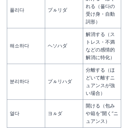
れる（풀다の
풀리다
プㇽリダ
受け身・自動
詞形）
解消する（ス
トレス・不満
해소하다
ヘソハダ
などの感情的
解消に特化）
分離する（ほ
どいて離すニ
분리하다
プㇽリハダ
ュアンスが強
い場合）
開ける（包み
열다
ヨㇽダ
や箱を”開く”ニ
ュアンス）