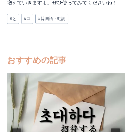
増えていきますよ。ぜひ使ってみてくださいね！
投
#
と
#
ㅍ
#
韓国語・動詞
稿
タ
グ:
おすすめの記事