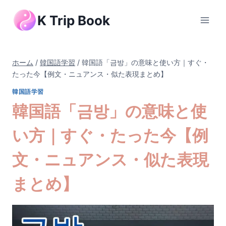
内
K Trip Book
容
を
ス
キ
ホーム
/
韓国語学習
/
韓国語「금방」の意味と使い方｜すぐ・
ッ
たった今【例文・ニュアンス・似た表現まとめ】
プ
韓国語学習
韓国語「금방」の意味と使
い方｜すぐ・たった今【例
文・ニュアンス・似た表現
まとめ】