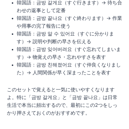
韓国語：금방 갈게요（すぐ行きます）→ 待ち合
わせの返事として定番
韓国語：금방 끝나요（すぐ終わります）→ 作業
や用事の完了報告に使う
韓国語：금방 알 수 있어요（すぐに分かりま
す）→ 説明や判断の早さを伝える
韓国語：금방 잊어버려요（すぐ忘れてしまいま
す）→ 物覚えの早さ・忘れやすさを表す
韓国語：금방 친해졌어요（すぐ仲良くなりまし
た）→ 人間関係が早く深まったことを表す
このセットで覚えると一気に使いやすくなります
よ。特に「금방 갈게요」と「금방 끝나요」は日常
生活で本当に頻出するので、最初にこの2つをしっ
かり押さえておくのがおすすめです。