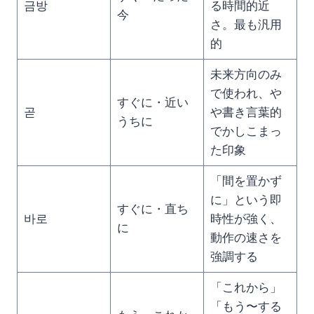
금방
る時間的近
今
さ。最も汎用
的
未来方向のみ
で使われ、や
すぐに・近い
곧
や書き言葉的
うちに
でかしこまっ
た印象
「間を置かず
に」という即
すぐに・直ち
바로
時性が強く、
に
動作の速さを
強調する
「これから」
「もう〜する