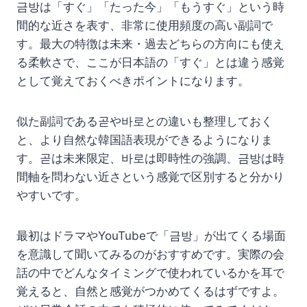
금방は「すぐ」「たった今」「もうすぐ」という時
間的な近さを表す、非常に使用頻度の高い副詞で
す。最大の特徴は未来・過去どちらの方向にも使え
る柔軟さで、ここが日本語の「すぐ」とは違う感覚
として覚えておくべきポイントになります。
似た副詞である곧や바로との違いも整理しておく
と、より自然な韓国語表現ができるようになりま
す。곧は未来限定、바로は即時性の強調、금방は時
間軸を問わない近さという感覚で区別すると分かり
やすいです。
最初はドラマやYouTubeで「금방」が出てくる場面
を意識して聞いてみるのがおすすめです。実際の会
話の中でどんなタイミングで使われているかを耳で
覚えると、自然と感覚がつかめてくるはずですよ。