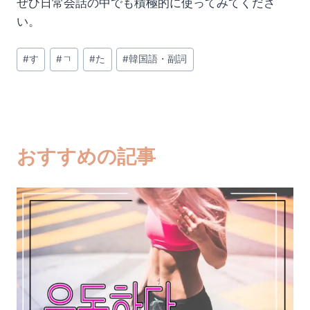
ぜひ日常会話の中でも積極的に使ってみてくださ
い。
投
#
す
#
ㄱ
#
た
#
韓国語・副詞
稿
タ
グ:
おすすめの記事