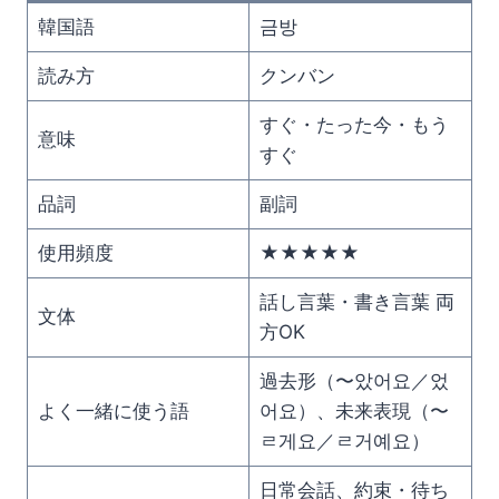
韓国語
금방
読み方
クンバン
すぐ・たった今・もう
意味
すぐ
品詞
副詞
使用頻度
★★★★★
話し言葉・書き言葉 両
文体
方OK
過去形（〜았어요／었
よく一緒に使う語
어요）、未来表現（〜
ㄹ게요／ㄹ거예요）
日常会話、約束・待ち