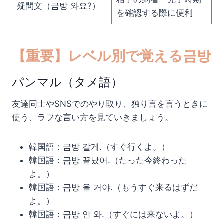
疑問文（금방 와요?）
を確認する際に便利
【重要】レベル別で覚える금방
パンマル（タメ語）
友達同士やSNSでのやり取り、独り言を言うときに
使う、ラフな言い方を見ていきましょう。
韓国語：금방 갈게.（すぐ行くよ。）
韓国語：금방 끝났어.（たった今終わった
よ。）
韓国語：금방 올 거야.（もうすぐ来るはずだ
よ。）
韓国語：금방 안 와.（すぐには来ないよ。）