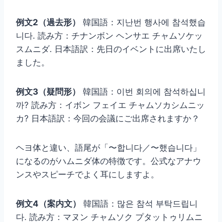
例文2（過去形）
韓国語：지난번 행사에 참석했습
니다. 読み方：チナンボン ヘンサエ チャムソケッ
スムニダ. 日本語訳：先日のイベントに出席いたし
ました。
例文3（疑問形）
韓国語：이번 회의에 참석하십니
까? 読み方：イボン フェイエ チャムソカシムニッ
カ? 日本語訳：今回の会議にご出席されますか？
ヘヨ体と違い、語尾が「〜합니다／〜했습니다」
になるのがハムニダ体の特徴です。公式なアナウ
ンスやスピーチでよく耳にしますよ。
例文4（案内文）
韓国語：많은 참석 부탁드립니
다. 読み方：マヌン チャムソク プタットゥリムニ