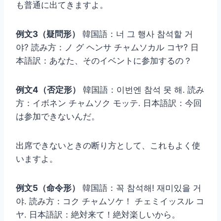
も普通に出てきますよ。
例文3（疑問形）
韓国語：너 그 행사 참석할 거
야? 読み方：ノ グ ヘンサ チャムソカル コヤ? 日
本語訳：あなた、そのイベントに参加するの？
例文4（否定形）
韓国語：이번엔 참석 못 해. 読み
方：イボネン チャムソク モッテ. 日本語訳：今回
は参加できないんだ。
出席できないときの断り方として、これもよく使
いますよ。
例文5（命令形）
韓国語：꼭 참석해! 재미있을 거
야. 読み方：コク チャムソケ！ チェミイッスル コ
ヤ. 日本語訳：絶対来て！絶対楽しいから。