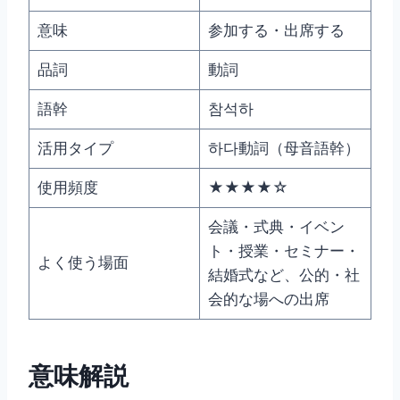
意味
参加する・出席する
品詞
動詞
語幹
참석하
活用タイプ
하다動詞（母音語幹）
使用頻度
★★★★☆
会議・式典・イベン
ト・授業・セミナー・
よく使う場面
結婚式など、公的・社
会的な場への出席
意味解説