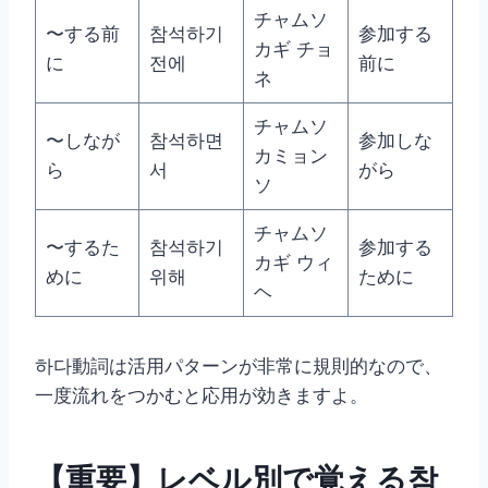
チャムソ
〜する前
참석하기
参加する
カギ チョ
に
전에
前に
ネ
チャムソ
〜しなが
참석하면
参加しな
カミョン
ら
서
がら
ソ
チャムソ
〜するた
참석하기
参加する
カギ ウィ
めに
위해
ために
ヘ
하다動詞は活用パターンが非常に規則的なので、
一度流れをつかむと応用が効きますよ。
【重要】レベル別で覚える참