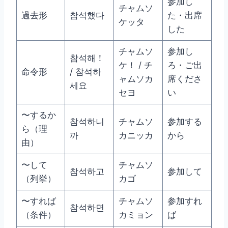
参加し
チャムソ
過去形
참석했다
た・出席
ケッタ
した
チャムソ
参加し
참석해！
ケ！ / チ
ろ・ご出
命令形
/ 참석하
ャムソカ
席くださ
세요
セヨ
い
〜するか
참석하니
チャムソ
参加する
ら（理
까
カニッカ
から
由）
〜して
チャムソ
참석하고
参加して
（列挙）
カゴ
〜すれば
チャムソ
参加すれ
참석하면
（条件）
カミョン
ば