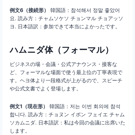
例文6（接続形）
韓国語：참석해서 정말 좋았어
요. 読み方：チャムソケソ チョンマル チョアッソ
ヨ. 日本語訳：参加できて本当によかったです。
ハムニダ体（フォーマル）
ビジネスの場・会議・公式アナウンス・接客な
ど、フォーマルな場面で使う最上位の丁寧表現で
す。ヘヨ体より一段格式が上がるので、スピーチ
や公式文書でよく登場します。
例文1（現在形）
韓国語：저는 이번 회의에 참석
합니다. 読み方：チョヌン イボン フェイエ チャム
ソカムニダ. 日本語訳：私は今回の会議に出席いた
します。