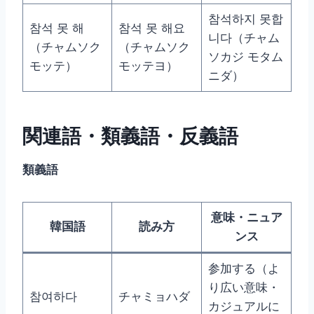
참석하지 못합
참석 못 해
참석 못 해요
니다（チャム
（チャムソク
（チャムソク
ソカジ モタム
モッテ）
モッテヨ）
ニダ）
関連語・類義語・反義語
類義語
意味・ニュア
韓国語
読み方
ンス
参加する（よ
り広い意味・
참여하다
チャミョハダ
カジュアルに