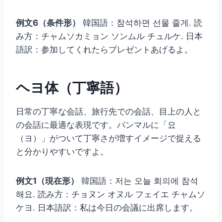
例文6（条件形）
韓国語：참석하면 선물 줄게. 読
み方：チャムソカミョン ソンムル チュルケ. 日本
語訳：参加してくれたらプレゼントあげるよ。
ヘヨ体（丁寧語）
日常の丁寧な会話、旅行先での会話、目上の人と
の会話に最適な表現です。パンマルに「요
（ヨ）」がついて丁寧さが増すイメージで捉える
と分かりやすいですよ。
例文1（現在形）
韓国語：저는 오늘 회의에 참석
해요. 読み方：チョヌン オヌル フェイエ チャムソ
ケヨ. 日本語訳：私は今日の会議に出席します。