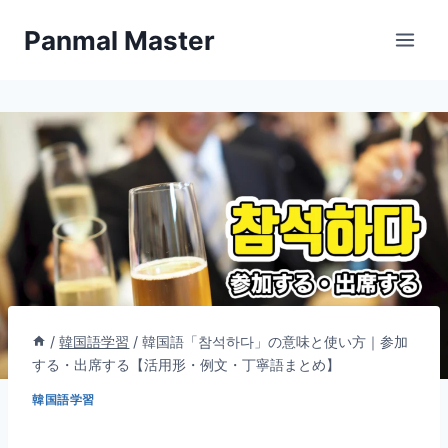
内
Panmal Master
容
を
ス
キ
ッ
プ
/
韓国語学習
/
韓国語「참석하다」の意味と使い方｜参加
する・出席する【活用形・例文・丁寧語まとめ】
韓国語学習