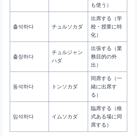
も使う）
出席する（学
출석하다
チュルソカダ
校・授業に特
化）
出張する（業
チュルジャン
출장하다
務目的の外
ハダ
出）
同席する（一
동석하다
トンソカダ
緒に出席す
る）
臨席する（格
임석하다
イムソカダ
式ある場に同
席する）