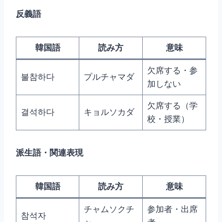
反義語
韓国語
読み方
意味
欠席する・参
불참하다
プルチャマダ
加しない
欠席する（学
결석하다
キョルソカダ
校・授業）
派生語・関連表現
韓国語
読み方
意味
チャムソクチ
参加者・出席
참석자