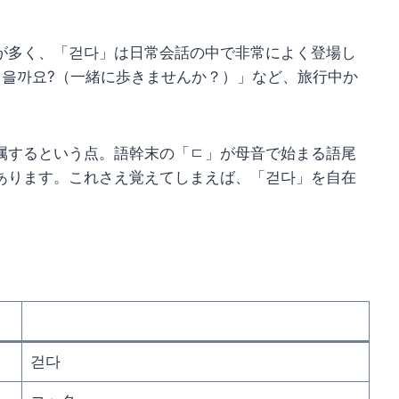
が多く、「걷다」は日常会話の中で非常によく登場し
걸을까요?（一緒に歩きませんか？）」など、旅行中か
属するという点。語幹末の「ㄷ」が母音で始まる語尾
あります。これさえ覚えてしまえば、「걷다」を自在
걷다