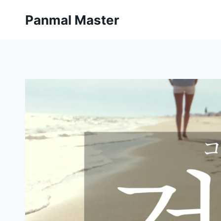
内
Panmal Master
容
を
ス
キ
ッ
プ