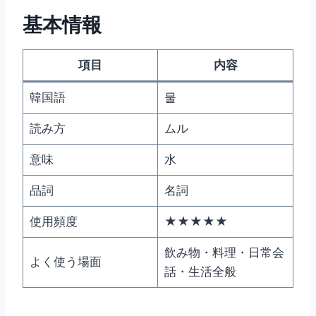
基本情報
項目
内容
韓国語
물
読み方
ムル
意味
水
品詞
名詞
使用頻度
★★★★★
飲み物・料理・日常会
よく使う場面
話・生活全般