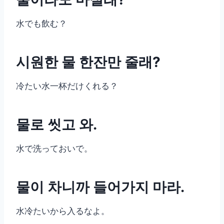
水でも飲む？
시원한 물 한잔만 줄래?
冷たい水一杯だけくれる？
물로 씻고 와.
水で洗っておいで。
물이 차니까 들어가지 마라.
水冷たいから入るなよ。