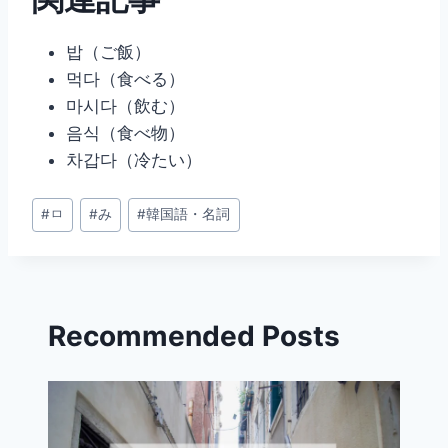
밥（ご飯）
먹다（食べる）
마시다（飲む）
음식（食べ物）
차갑다（冷たい）
投
#
ㅁ
#
み
#
韓国語・名詞
稿
タ
グ:
Recommended Posts