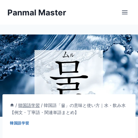
内
Panmal Master
容
を
ス
キ
ッ
プ
/
韓国語学習
/
韓国語「물」の意味と使い方｜水・飲み水
【例文・丁寧語・関連単語まとめ】
韓国語学習