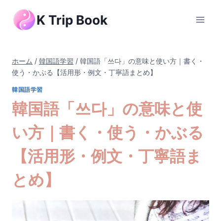
内
K Trip Book
容
を
ス
キ
ホーム
/
韓国語学習
/
韓国語「쓰다」の意味と使い方｜書く・
ッ
使う・かぶる【活用形・例文・丁寧語まとめ】
プ
韓国語学習
韓国語「쓰다」の意味と使
い方｜書く・使う・かぶる
【活用形・例文・丁寧語ま
とめ】