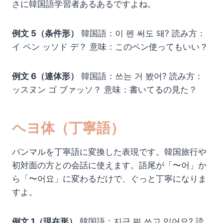
さに韓国語学習者あるあるですよね。
例文 5（条件形）
韓国語：이 펜 써도 돼? 読み方：
イ ペン ッソド デ？ 意味：このペン使ってもいい？
例文 6（連体形）
韓国語：쓰는 거 봤어? 読み方：
ッスヌン ゴ ブァッソ？ 意味：書いてるの見た？
ヘヨ体（丁寧語）
パンマルを丁寧語に変換した表現です。韓国旅行や
初対面の方との会話に使えます。語尾が「〜어」か
ら「〜어요」に変わるだけで、ぐっと丁寧になりま
すよ。
例文 1（現在形）
韓国語：지금 뭐 쓰고 있어요? 読