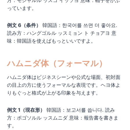
方：モジャルル ッスゴ イッソヨ 意味：帽子をかぶ
っています。
例文 6（条件）
韓国語：한국어를 쓰면 더 좋아요.
読み方：ハングゴルル ッスミョン ト チョアヨ 意
味：韓国語を使えばもっといいですよ。
ハムニダ体（フォーマル）
ハムニダ体はビジネスシーンや公式な場面、初対面
の目上の方に使うフォーマルな表現です。ヘヨ体よ
りもぐっと格式が上がる印象を与えます。
例文 1（現在形）
韓国語：보고서를 씁니다. 読み
方：ポゴソルル ッスムニダ 意味：報告書を書きま
す。