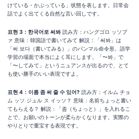
けている・かぶっている」状態を表します。日常会
話でよく出てくる自然な言い回しです。
표현 3：한국어로 써봐
読み方：ハングゴロ ッソブ
ァ 意味：韓国語で書いてみて 解説：「써봐」は
「써 보다（書いてみる）」のパンマル命令形。語学
学習の場面で本当によく耳にします。「〜봐」で
「〜してみて」というニュアンスが出るので、とて
も使い勝手のいい表現ですよ。
표현 4：이름 좀 써 줄 수 있어?
読み方：イルム チョ
ム ッソ ジュル ス イッソ？ 意味：名前ちょっと書い
てもらえる？ 解説：「좀（ちょっと）」を入れるこ
とで、お願いのトーンが柔らかくなります。実際の
やりとりで重宝する表現です。