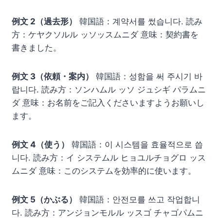
例文 2（過去形）
韓国語：계약서를 썼습니다. 読み
方：ケヤクソルル ッソッスムニダ 意味：契約書を
書きました。
例文 3（依頼・案内）
韓国語：성함을 써 주시기 바
랍니다. 読み方：ソンハムル ッソ ジュシギ パラムニ
ダ 意味：お名前をご記入くださいますようお願いし
ます。
例文 4（使う）
韓国語：이 시스템을 효율적으로 씁
니다. 読み方：イ システムル ヒョユルチョグロ ッス
ムニダ 意味：このシステムを効率的に使います。
例文 5（かぶる）
韓国語：안전모를 쓰고 작업합니
다. 読み方：アンジョンモルル ッスゴ チャゴパムニ