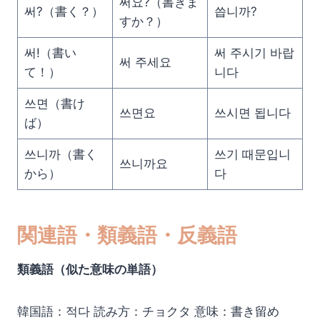
써요?（書きま
써?（書く？）
씁니까?
すか？）
써!（書い
써 주시기 바랍
써 주세요
て！）
니다
쓰면（書け
쓰면요
쓰시면 됩니다
ば）
쓰니까（書く
쓰기 때문입니
쓰니까요
から）
다
関連語・類義語・反義語
類義語（似た意味の単語）
韓国語：적다 読み方：チョクタ 意味：書き留め