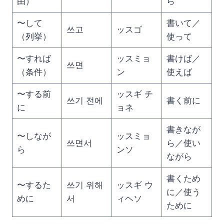
由）
ら
〜して
書いて／
쓰고
ッスゴ
（列挙）
使って
〜すれば
ッスミョ
書けば／
쓰면
（条件）
ン
使えば
〜する前
ッスギ チ
쓰기 전에
書く前に
に
ョネ
書きなが
〜しなが
ッスミョ
쓰면서
ら／使い
ら
ンソ
ながら
書くため
〜するた
쓰기 위해
ッスギ ウ
に／使う
めに
서
ィヘソ
ために