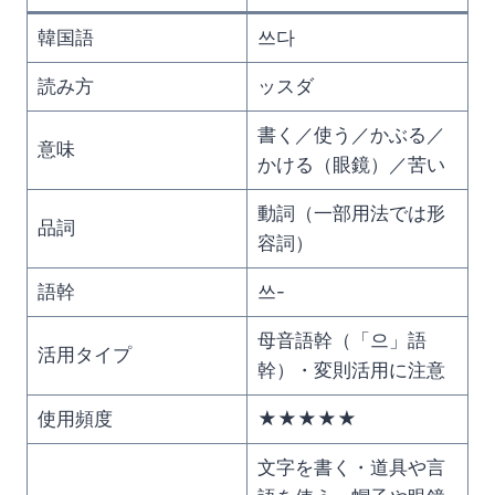
韓国語
쓰다
読み方
ッスダ
書く／使う／かぶる／
意味
かける（眼鏡）／苦い
動詞（一部用法では形
品詞
容詞）
語幹
쓰-
母音語幹（「으」語
活用タイプ
幹）・変則活用に注意
使用頻度
★★★★★
文字を書く・道具や言