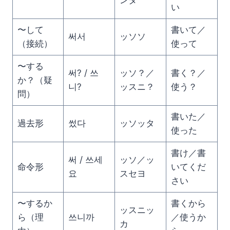
ンタ
い
〜して
書いて／
써서
ッソソ
（接続）
使って
〜する
써? / 쓰
ッソ？／
書く？／
か？（疑
니?
ッスニ？
使う？
問）
書いた／
過去形
썼다
ッソッタ
使った
書け／書
써 / 쓰세
ッソ／ッ
命令形
いてくだ
요
スセヨ
さい
〜するか
書くから
ッスニッ
ら（理
쓰니까
／使うか
カ