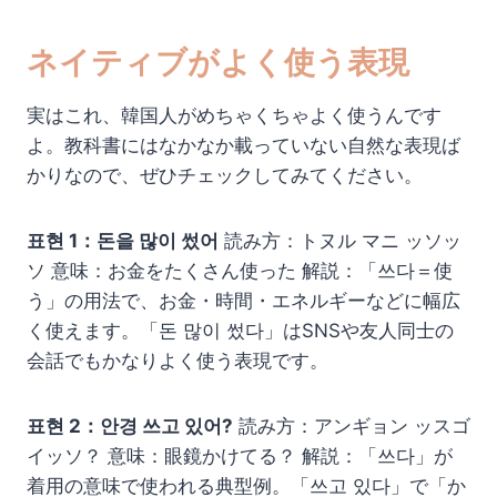
ネイティブがよく使う表現
実はこれ、韓国人がめちゃくちゃよく使うんです
よ。教科書にはなかなか載っていない自然な表現ば
かりなので、ぜひチェックしてみてください。
표현 1：돈을 많이 썼어
読み方：トヌル マニ ッソッ
ソ 意味：お金をたくさん使った 解説：「쓰다＝使
う」の用法で、お金・時間・エネルギーなどに幅広
く使えます。「돈 많이 썼다」はSNSや友人同士の
会話でもかなりよく使う表現です。
표현 2：안경 쓰고 있어?
読み方：アンギョン ッスゴ
イッソ？ 意味：眼鏡かけてる？ 解説：「쓰다」が
着用の意味で使われる典型例。「쓰고 있다」で「か