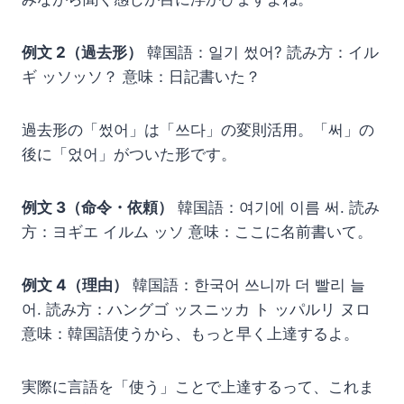
例文 2（過去形）
韓国語：일기 썼어? 読み方：イル
ギ ッソッソ？ 意味：日記書いた？
過去形の「썼어」は「쓰다」の変則活用。「써」の
後に「었어」がついた形です。
例文 3（命令・依頼）
韓国語：여기에 이름 써. 読み
方：ヨギエ イルム ッソ 意味：ここに名前書いて。
例文 4（理由）
韓国語：한국어 쓰니까 더 빨리 늘
어. 読み方：ハングゴ ッスニッカ ト ッパルリ ヌロ
意味：韓国語使うから、もっと早く上達するよ。
実際に言語を「使う」ことで上達するって、これま