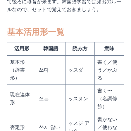
て後ろに母音が来ます。韓国語学習では頻出のルー
ルなので、セットで覚えておきましょう。
基本活用形一覧
活用形
韓国語
読み方
意味
基本形
書く／使
（辞書
쓰다
ッスダ
う／かぶ
形）
る
書く〜
現在連体
쓰는
ッスヌン
（名詞修
形
飾）
書かない
ッスジ ア
否定形
쓰지 않다
／使わな