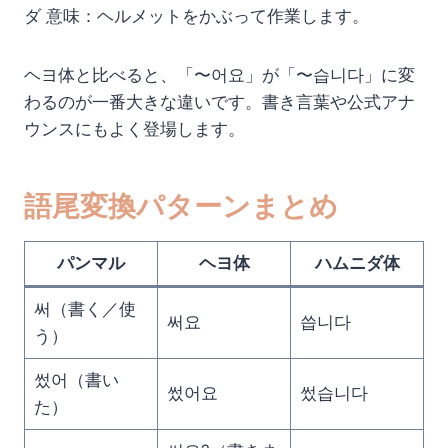
ダ 意味：ヘルメットをかぶって作業します。
ヘヨ体と比べると、「〜어요」が「〜습니다」に変
わるのが一番大きな違いです。書き言葉や公式アナ
ウンスにもよく登場します。
語尾変換パターンまとめ
パンマル
ヘヨ体
ハムニダ体
써（書く／使
써요
씁니다
う）
썼어（書い
썼어요
썼습니다
た）