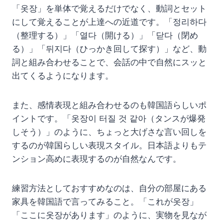
「옷장」を単体で覚えるだけでなく、動詞とセット
にして覚えることが上達への近道です。「정리하다
（整理する）」「열다（開ける）」「닫다（閉め
る）」「뒤지다（ひっかき回して探す）」など、動
詞と組み合わせることで、会話の中で自然にスッと
出てくるようになります。
また、感情表現と組み合わせるのも韓国語らしいポ
イントです。「옷장이 터질 것 같아（タンスが爆発
しそう）」のように、ちょっと大げさな言い回しを
するのが韓国らしい表現スタイル。日本語よりもテ
ンション高めに表現するのが自然なんです。
練習方法としておすすめなのは、自分の部屋にある
家具を韓国語で言ってみること。「これが옷장」
「ここに옷장があります」のように、実物を見なが