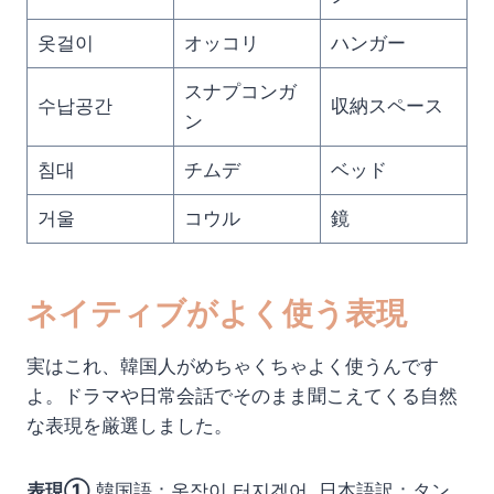
옷걸이
オッコリ
ハンガー
スナプコンガ
수납공간
収納スペース
ン
침대
チムデ
ベッド
거울
コウル
鏡
ネイティブがよく使う表現
実はこれ、韓国人がめちゃくちゃよく使うんです
よ。ドラマや日常会話でそのまま聞こえてくる自然
な表現を厳選しました。
表現①
韓国語：옷장이 터지겠어. 日本語訳：タン