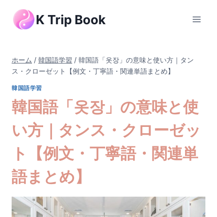
内
K Trip Book
容
を
ス
キ
ホーム
/
韓国語学習
/
韓国語「옷장」の意味と使い方｜タン
ッ
ス・クローゼット【例文・丁寧語・関連単語まとめ】
プ
韓国語学習
韓国語「옷장」の意味と使
い方｜タンス・クローゼッ
ト【例文・丁寧語・関連単
語まとめ】