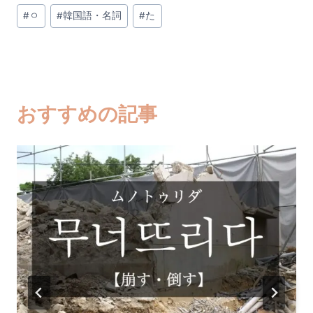
投
#
ㅇ
#
韓国語・名詞
#
た
稿
タ
グ:
おすすめの記事