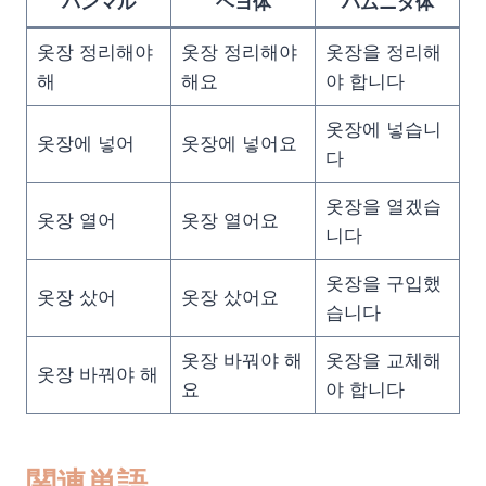
パンマル
ヘヨ体
ハムニダ体
옷장 정리해야
옷장 정리해야
옷장을 정리해
해
해요
야 합니다
옷장에 넣습니
옷장에 넣어
옷장에 넣어요
다
옷장을 열겠습
옷장 열어
옷장 열어요
니다
옷장을 구입했
옷장 샀어
옷장 샀어요
습니다
옷장 바꿔야 해
옷장을 교체해
옷장 바꿔야 해
요
야 합니다
関連単語