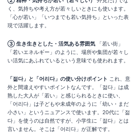
② 精神・気持ちが若い（若々しい）
外見だけでな
く、気持ちや考え方が若々しいときにも使います。
「心が若い」「いつまでも若い気持ち」といった表
現で活躍します。
③ 生き生きとした・活気ある雰囲気
「若い街」
「若いエネルギー」のように、場所や集団が若々し
い活気にあふれているという意味でも使われます。
「젊다」と「어리다」の使い分けポイント
これ、意
外と間違えやすいポイントなんです。「젊다」は成
熟した大人が「若い」と感じられるときに使い、
「어리다」は子どもや未成年のように「幼い・まだ
小さい」というニュアンスで使います。20代に「젊
다」を使うのは自然ですが、小学生に「젊다」とは
言いません。そこは「어리다」が正解です。