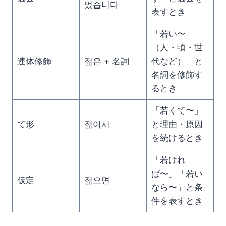
었습니다
表すとき
「若い〜
（人・頃・世
連体修飾
젊은 + 名詞
代など）」と
名詞を修飾す
るとき
「若くて〜」
て形
젊어서
と理由・原因
を続けるとき
「若けれ
ば〜」「若い
仮定
젊으면
なら〜」と条
件を表すとき