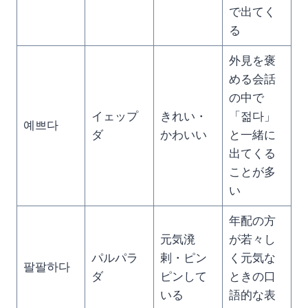
で出てく
る
外見を褒
める会話
の中で
イェップ
きれい・
「젊다」
예쁘다
ダ
かわいい
と一緒に
出てくる
ことが多
い
年配の方
元気溌
が若々し
パルパラ
剌・ピン
く元気な
팔팔하다
ダ
ピンして
ときの口
いる
語的な表