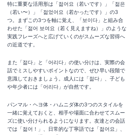
特に重要な活用形は「젊어요（若いです）」「젊은
（若い〜）」「젊었어요（若かったです）」の3
つ。まずこの3つを軸に覚え、「보이다」と組み合
わせた「젊어 보여요（若く見えますね）」のような
実践フレーズへと広げていくのがスムーズな習得へ
の近道です。
また「젊다」と「어리다」の使い分けは、実際の会
話でミスしやすいポイントなので、ぜひ早い段階で
意識しておきましょう。成人には「젊다」、子ども
や年少者には「어리다」が自然です。
パンマル・ヘヨ体・ハムニダ体の3つのスタイルを
一緒に覚えておくと、相手や場面に合わせてスムー
ズに使い分けられるようになります。友達との会話
では「젊어！」、日常的な丁寧語では「젊어요」、