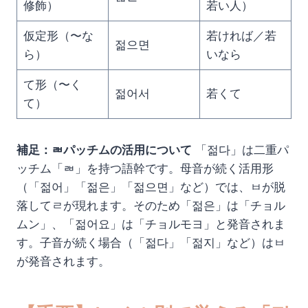
修飾）
若い人）
仮定形（〜な
若ければ／若
젊으면
ら）
いなら
て形（〜く
젊어서
若くて
て）
補足：ㄼパッチムの活用について
「젊다」は二重パ
ッチム「ㄼ」を持つ語幹です。母音が続く活用形
（「젊어」「젊은」「젊으면」など）では、ㅂが脱
落してㄹが現れます。そのため「젊은」は「チョル
ムン」、「젊어요」は「チョルモヨ」と発音されま
す。子音が続く場合（「젊다」「젊지」など）はㅂ
が発音されます。