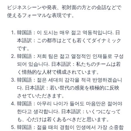
ビジネスシーンや発表、初対面の方との会話などで
使えるフォーマルな表現です。
韓国語：이 도시는 매우 젊고 역동적입니다. 日
本語訳：この都市はとても若くてダイナミック
です。
韓国語：저희 팀은 젊고 열정적인 인재들로 구성
되어 있습니다. 日本語訳：私たちのチームは若
く情熱的な人材で構成されています。
韓国語：젊은 세대의 감각을 적극 반영하겠습니
다. 日本語訳：若い世代の感覚を積極的に反映
させていただきます。
韓国語：아무리 나이가 들어도 마음만은 젊어야
한다고 생각합니다. 日本語訳：いくつになって
も、心だけは若くあるべきだと思います。
韓国語：젊을 때의 경험이 인생에서 가장 소중합