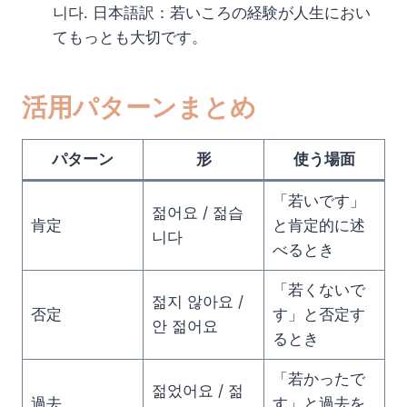
니다. 日本語訳：若いころの経験が人生におい
てもっとも大切です。
活用パターンまとめ
パターン
形
使う場面
「若いです」
젊어요 / 젊습
肯定
と肯定的に述
니다
べるとき
「若くないで
젊지 않아요 /
否定
す」と否定す
안 젊어요
るとき
「若かったで
젊었어요 / 젊
過去
す」と過去を