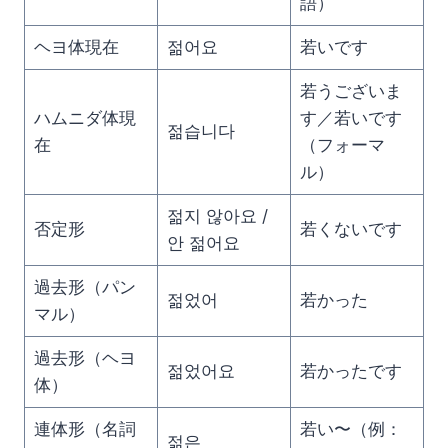
語）
ヘヨ体現在
젊어요
若いです
若うございま
ハムニダ体現
す／若いです
젊습니다
在
（フォーマ
ル）
젊지 않아요 /
否定形
若くないです
안 젊어요
過去形（パン
젊었어
若かった
マル）
過去形（ヘヨ
젊었어요
若かったです
体）
連体形（名詞
若い〜（例：
젊은