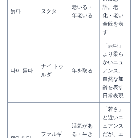
老いる・
語。老
늙다
ヌクタ
年老いる
化・老い
全般を表
す
「늙다」
より柔ら
かいニュ
ナイ トゥ
나이 들다
年を取る
アンス。
ルダ
自然な加
齢を表す
日常表現
「若さ」
と近いニ
活気があ
ュアンス
ファルギ
る・生き
だが、エ