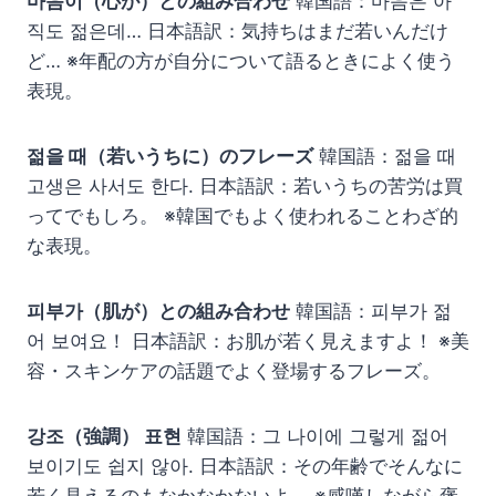
마음이（心が）との組み合わせ
韓国語：마음은 아
직도 젊은데… 日本語訳：気持ちはまだ若いんだけ
ど… ※年配の方が自分について語るときによく使う
表現。
젊을 때（若いうちに）のフレーズ
韓国語：젊을 때
고생은 사서도 한다. 日本語訳：若いうちの苦労は買
ってでもしろ。 ※韓国でもよく使われることわざ的
な表現。
피부가（肌が）との組み合わせ
韓国語：피부가 젊
어 보여요！ 日本語訳：お肌が若く見えますよ！ ※美
容・スキンケアの話題でよく登場するフレーズ。
강조（強調） 표현
韓国語：그 나이에 그렇게 젊어
보이기도 쉽지 않아. 日本語訳：その年齢でそんなに