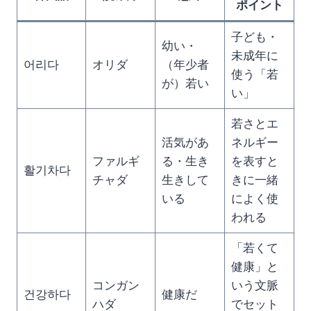
ポイント
子ども・
幼い・
未成年に
어리다
オリダ
（年少者
使う「若
が）若い
い」
若さとエ
活気があ
ネルギー
ファルギ
る・生き
を表すと
활기차다
チャダ
生きして
きに一緒
いる
によく使
われる
「若くて
健康」と
コンガン
いう文脈
건강하다
健康だ
ハダ
でセット