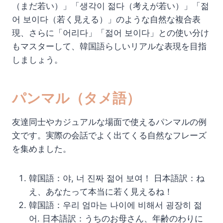
（まだ若い）」「생각이 젊다（考えが若い）」「젊
어 보이다（若く見える）」のような自然な複合表
現、さらに「어리다」「젊어 보이다」との使い分け
もマスターして、韓国語らしいリアルな表現を目指
しましょう。
パンマル（タメ語）
友達同士やカジュアルな場面で使えるパンマルの例
文です。実際の会話でよく出てくる自然なフレーズ
を集めました。
韓国語：야, 너 진짜 젊어 보여！ 日本語訳：ね
え、あなたって本当に若く見えるね！
韓国語：우리 엄마는 나이에 비해서 굉장히 젊
어. 日本語訳：うちのお母さん、年齢のわりに