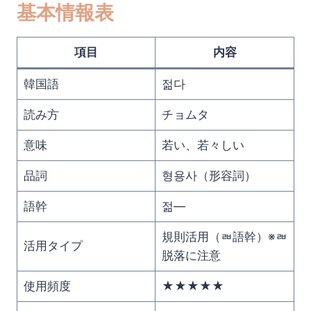
基本情報表
項目
内容
韓国語
젊다
読み方
チョムタ
意味
若い、若々しい
品詞
형용사（形容詞）
語幹
젊—
規則活用（ㄼ語幹）※ㄼ
活用タイプ
脱落に注意
使用頻度
★★★★★