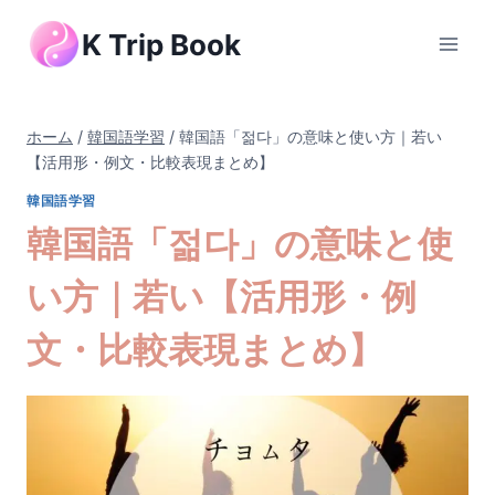
内
K Trip Book
容
を
ス
キ
ホーム
/
韓国語学習
/
韓国語「젊다」の意味と使い方｜若い
ッ
【活用形・例文・比較表現まとめ】
プ
韓国語学習
韓国語「젊다」の意味と使
い方｜若い【活用形・例
文・比較表現まとめ】