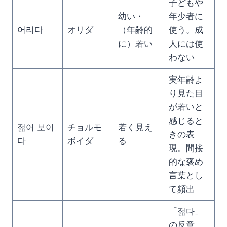
子どもや
幼い・
年少者に
어리다
オリダ
（年齢的
使う。成
に）若い
人には使
わない
実年齢よ
り見た目
が若いと
感じると
젊어 보이
チョルモ
若く見え
きの表
다
ボイダ
る
現。間接
的な褒め
言葉とし
て頻出
「젊다」
の反意