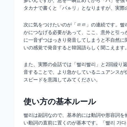
多いんですが、息を一瞬止めてから「パ」を強
タカナで書くと「パㇽリ」となりますが、実際
次に気をつけたいのが「ㄹㄹ」の連続です。빨
かにつなげる必要があって、ここ、意外と引っ
に一音ずつはっきり発音してしまうと不自然に
いの感覚で発音すると韓国語らしく聞こえます
また、実際の会話では「빨리빨리」と2回繰り
音することで、より急かしているニュアンスが
スピードを意識してみてください。
使い方の基本ルール
빨리は副詞なので、基本的には動詞や形容詞を
い動詞の直前に置くのが基本です。「빨리 가다