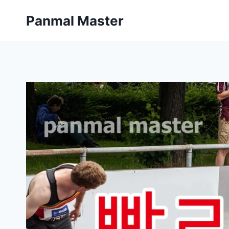
内
Panmal Master
容
を
ス
キ
ッ
プ