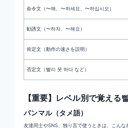
命令文（〜해、〜하세요、〜하십시오）
勧誘文（〜하자、〜해요）
肯定文（動作の速さを説明）
否定文（빨리 못 하다 など）
【重要】レベル別で覚える
パンマル（タメ語）
友達同士やSNS、独り言で使うときは、こんな