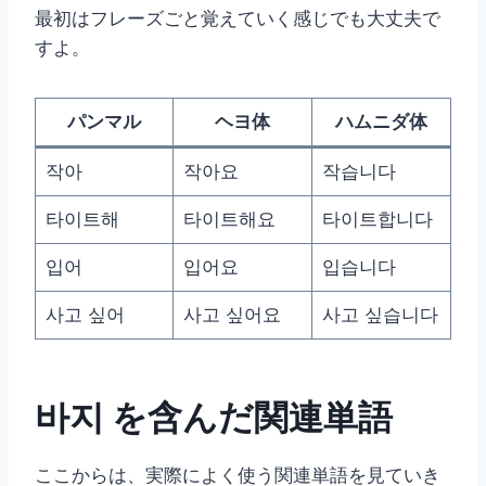
最初はフレーズごと覚えていく感じでも大丈夫で
すよ。
パンマル
ヘヨ体
ハムニダ体
작아
작아요
작습니다
타이트해
타이트해요
타이트합니다
입어
입어요
입습니다
사고 싶어
사고 싶어요
사고 싶습니다
바지 を含んだ関連単語
ここからは、実際によく使う関連単語を見ていき