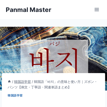
内
Panmal Master
容
を
ス
キ
ッ
プ
/
韓国語学習
/
韓国語「바지」の意味と使い方｜ズボン・
パンツ【例文・丁寧語・関連単語まとめ】
韓国語学習