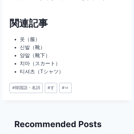
関連記事
옷（服）
신발（靴）
양말（靴下）
치마（スカート）
티셔츠（Tシャツ）
投
#
韓国語・名詞
#
す
#
ㅂ
稿
タ
グ:
Recommended Posts