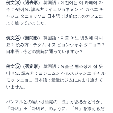
例文③（過去形）
韓国語：예전에는 이 카페에 자
주 다녔어요. 読み方：イェジョネヌン イ カペエ チ
ャジュ タニョッソヨ 日本語：以前はこのカフェに
よく通っていました。
例文④（疑問形）
韓国語：지금 어느 병원에 다녀
요？ 読み方：チグム オヌ ピョンウォネ タニョヨ？
日本語：今どの病院に通っていますか？
例文⑤（否定形）
韓国語：요즘은 헬스장에 잘 못
다녀요. 読み方：ヨジュムン ヘルスジャンエ チャル
モッ タニョヨ 日本語：最近はジムにあまり通えて
いません。
パンマルとの違いは語尾の「요」があるかどうか。
「다녀」→「다녀요」のように、「요」を添えるだ