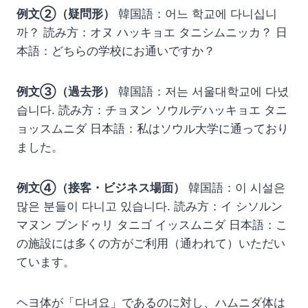
例文②（疑問形）
韓国語：어느 학교에 다니십니
까？ 読み方：オヌ ハッキョエ タニシムニッカ？ 日
本語：どちらの学校にお通いですか？
例文③（過去形）
韓国語：저는 서울대학교에 다녔
습니다. 読み方：チョヌン ソウルデハッキョエ タニ
ョッスムニダ 日本語：私はソウル大学に通っており
ました。
例文④（接客・ビジネス場面）
韓国語：이 시설은
많은 분들이 다니고 있습니다. 読み方：イ シソルン
マヌン ブンドゥリ タニゴ イッスムニダ 日本語：こ
の施設には多くの方がご利用（通われて）いただい
ています。
ヘヨ体が「다녀요」であるのに対し、ハムニダ体は