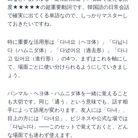
度★★★★★の超重要動詞です。韓国語の日常会話
で確実に出てくる単語なので、しっかりマスターし
ておきたいですね。
特に重要な活用形は「다녀요（ヘヨ体）」「다닙니
다（ハムニダ体）」「다녔어요（過去形）」「다니
고 있어요（進行形）」の4つ。まずはこれを軸にし
て、場面ごとに使い分けられるようにしていきまし
ょう。
パンマル・ヘヨ体・ハムニダ体を一緒に覚えること
も大切です。同じ「通う」という意味でも、話す相
手によって語尾が変わります。友人には「다녀」、
目上の方には「다녀요」、ビジネスや公式な場では
「다닙니다」——このセットで覚えておくと、どん
な場面でも迷わず使えます。