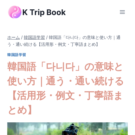
内
K Trip Book
容
を
ス
キ
ホーム
/
韓国語学習
/
韓国語「다니다」の意味と使い方｜通
ッ
う・通い続ける【活用形・例文・丁寧語まとめ】
プ
韓国語学習
韓国語「다니다」の意味と
使い方｜通う・通い続ける
【活用形・例文・丁寧語ま
とめ】