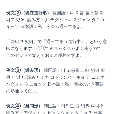
例文②（現在進行形）
韓国語：나 지금 헬스장 다
니고 있어. 読み方：ナ チグム ヘルスジャン タニゴ
イッソ 日本語：私、今ジム通ってるよ。
「다니고 있어」で「通ってる（進行中）」という意
味になります。会話でめちゃくちゃよく使うので、
このセットで覚えておくと便利ですよ。
例文③（過去形）
韓国語：나 고등학교 때 영어 학
원 다녔어. 読み方：ナ コドゥンハッキョ テ ヨンオ
ハグォン タニョッソ 日本語：私、高校のとき英語
の塾通ってたよ。
例文④（疑問形）
韓国語：아직도 그 병원 다녀？
読み方：アジクト ク ピョンウォン タニョ？ 日本