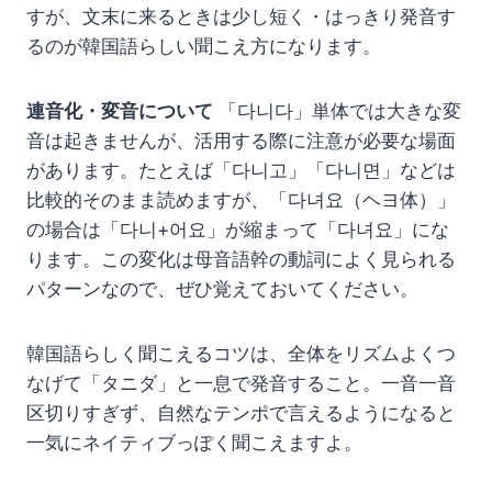
すが、文末に来るときは少し短く・はっきり発音す
るのが韓国語らしい聞こえ方になります。
連音化・変音について
「다니다」単体では大きな変
音は起きませんが、活用する際に注意が必要な場面
があります。たとえば「다니고」「다니면」などは
比較的そのまま読めますが、「다녀요（ヘヨ体）」
の場合は「다니+어요」が縮まって「다녀요」にな
ります。この変化は母音語幹の動詞によく見られる
パターンなので、ぜひ覚えておいてください。
韓国語らしく聞こえるコツは、全体をリズムよくつ
なげて「タニダ」と一息で発音すること。一音一音
区切りすぎず、自然なテンポで言えるようになると
一気にネイティブっぽく聞こえますよ。