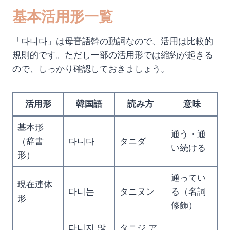
基本活用形一覧
「다니다」は母音語幹の動詞なので、活用は比較的
規則的です。ただし一部の活用形では縮約が起きる
ので、しっかり確認しておきましょう。
活用形
韓国語
読み方
意味
基本形
通う・通
（辞書
다니다
タニダ
い続ける
形）
通ってい
現在連体
다니는
タニヌン
る（名詞
形
修飾）
다니지 않
タニジ ア