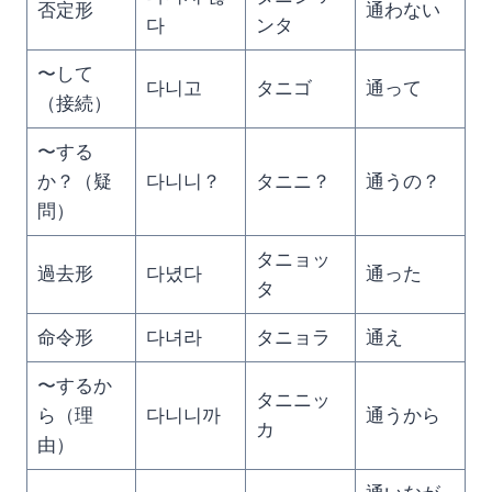
否定形
通わない
다
ンタ
〜して
다니고
タニゴ
通って
（接続）
〜する
か？（疑
다니니？
タニニ？
通うの？
問）
タニョッ
過去形
다녔다
通った
タ
命令形
다녀라
タニョラ
通え
〜するか
タニニッ
ら（理
다니니까
通うから
カ
由）