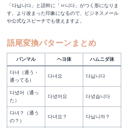
「다닙니다」と語幹に「ㅂ니다」がつく形になりま
す。より改まった印象になるので、ビジネスメール
や公式なスピーチでも使えますよ。
語尾変換パターンまとめ
パンマル
ヘヨ体
ハムニダ体
다녀（通う・
다녀요
다닙니다
通ってる）
다녔어（通っ
다녔어요
다녔습니다
た）
다녀？（通う
다녀요？
다닙니까？
の？）