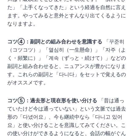
た」「上手くなってきた」という経過を自然に言え
ます。やってみると意外とすんなり出てくるように
なりますよ。
コツ④：副詞との組み合わせを意識する
「꾸준히
（コツコツ）」「열심히（一生懸命）」「자주（よ
く・頻繁に）」「계속（ずっと・続けて）」などの
副詞と組み合わせると、ニュアンスが豊かになりま
す。これらの副詞と「다니다」をセットで覚えるの
がオススメです。
コツ⑤：過去形と現在形を使い分ける
「昔は通っ
ていたけど今は通っていない」という文脈では過去
形の「다녔어요」、今も継続中なら「다니고 있어
요」と使い分けることを意識してみてください。こ
の使い分けができるようになると、会話の幅がぐん