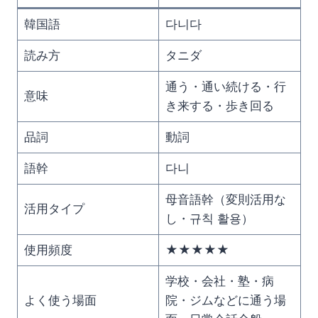
韓国語
다니다
読み方
タニダ
通う・通い続ける・行
意味
き来する・歩き回る
品詞
動詞
語幹
다니
母音語幹（変則活用な
活用タイプ
し・규칙 활용）
使用頻度
★★★★★
学校・会社・塾・病
よく使う場面
院・ジムなどに通う場