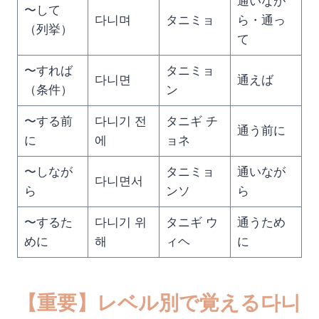
通いなが
〜して
다니며
タニミョ
ら・通っ
（列挙）
て
〜すれば
タニミョ
다니면
通えば
（条件）
ン
〜する前
다니기 전
タニギ チ
通う前に
に
에
ョネ
〜しなが
タニミョ
通いなが
다니면서
ら
ンソ
ら
〜するた
다니기 위
タニギ ウ
通うため
めに
해
ィヘ
に
【重要】レベル別で覚える다니