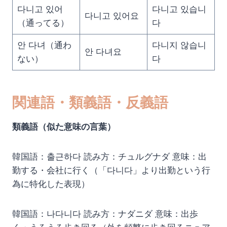
다니고 있어
다니고 있습니
다니고 있어요
（通ってる）
다
안 다녀（通わ
다니지 않습니
안 다녀요
ない）
다
関連語・類義語・反義語
類義語（似た意味の言葉）
韓国語：출근하다 読み方：チュルグナダ 意味：出
勤する・会社に行く（「다니다」より出勤という行
為に特化した表現）
韓国語：나다니다 読み方：ナダニダ 意味：出歩