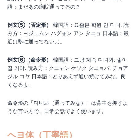
語：まだあの病院通ってるの？
例文⑤（否定形）
韓国語：요즘은 학원 안 다녀. 読
み方：ヨジュムン ハグォン アン タニョ 日本語：最
近は塾に通ってないよ。
例文⑥（命令形）
韓国語：그냥 계속 다녀봐. 좋아
질 거야. 読み方：クニャン ケソク タニョバ. チョア
ジル コヤ 日本語：とりあえず通い続けてみな。良
くなるよ。
命令形の「다녀봐（通ってみな）」は背中を押すよ
うな言い方で、日常会話でよく使います。
ヘヨ体（丁寧語）