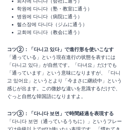
회사에 다니다（会社に通う）
학원에 다니다（塾・教室に通う）
병원에 다니다（病院に通う）
헬스장에 다니다（ジムに通う）
교회에 다니다（教会に通う）
コツ②：「다니고 있다」で進行形を使いこなす
「通っている」という現在進行の状態を表すには
「다니고 있다」が自然です。「다녀요」だけでも
「通っています」という意味になりますが、「다니
고 있어요」というとより「今まさに継続中」という
感じが出ます。この微妙な違いを意識するだけで、
ぐっと自然な韓国語になりますよ。
コツ③：「다니다 보면」で時間経過を表現する
「다니다 보면（通っているうちに）」というフレー
ズは中級以上でぜひ使いたい表現です。「慣れてき