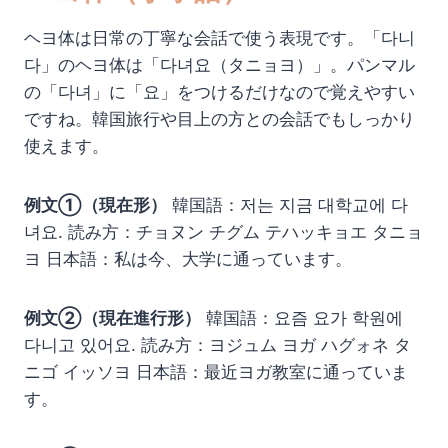
ヘヨ体は日常の丁寧な会話で使う表現です。「다니
다」のヘヨ体は「다녀요（タニョヨ）」。パンマル
の「다녀」に「요」をつけるだけなので覚えやすい
ですね。韓国旅行や目上の方との会話でもしっかり
使えます。
例文①（現在形）
韓国語：저는 지금 대학교에 다
녀요. 読み方：チョヌン チグム テハッキョエ タニョ
ヨ 日本語：私は今、大学に通っています。
例文②（現在進行形）
韓国語：요즘 요가 학원에
다니고 있어요. 読み方：ヨジュム ヨガ ハグォネ タ
ニゴ イッソヨ 日本語：最近ヨガ教室に通っていま
す。