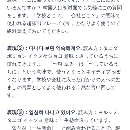
いるんですか？ 韓国人は初対面でも気軽にこの質問
をします。「学校どこ？」「会社どこ？」の意味で
使われる超頻出フレーズです。かなりよく使うので
絶対覚えておいてください。
表現②：다니다 보면 익숙해져요.
読み方：タニダ
ボミョン イクスケジョヨ 意味：通っているうちに
慣れてきますよ。 「〜다 보면」は「〜しているう
ちに」という意味で、使うとぐっとネイティブっぽ
くなります。学校や会社に入ったばかりの人への励
ましの言葉としてよく使われる自然な言い回しで
す。
表現③：열심히 다니고 있어요.
読み方：ヨルシミ
タニゴ イッソヨ 意味：一生懸命通っています。
「열심히（一生懸命）」と組み合わせることで、継