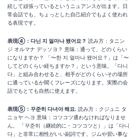
続して頑張っているというニュアンスが出ます。日
常会話でも、ちょっとした自己紹介でもよく使われ
る表現です。
表現④：다닌 지 얼마나 됐어요？
読み方：タニン
ジ オルマナ デッソヨ？ 意味：通って、どのくらい
になりますか？ 「〜한 지 얼마나 됐어요？」は「〜
してどのくらい経ちますか？」という意味。「다니
다」と組み合わせると、相手がどのくらいその場所
に通っているか聞くフレーズになります。実際の会
話でもとても自然に使えます。
表現⑤：꾸준히 다녀야 해요.
読み方：クジュニ タ
ニョヤ ヘヨ 意味：コツコツ通わなければなりませ
ん。 「꾸준히（継続的に・コツコツと）」は「다니
다」と非常に相性がいい副詞です。ジムや習い事な