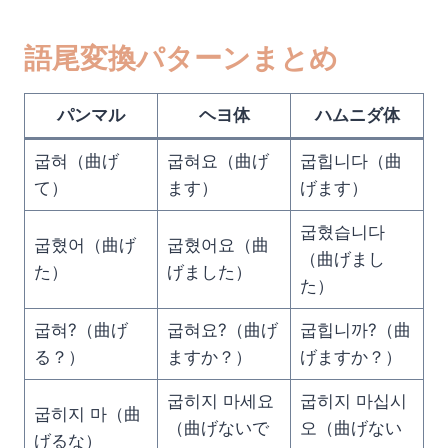
語尾変換パターンまとめ
パンマル
ヘヨ体
ハムニダ体
굽혀（曲げ
굽혀요（曲げ
굽힙니다（曲
て）
ます）
げます）
굽혔습니다
굽혔어（曲げ
굽혔어요（曲
（曲げまし
た）
げました）
た）
굽혀?（曲げ
굽혀요?（曲げ
굽힙니까?（曲
る？）
ますか？）
げますか？）
굽히지 마세요
굽히지 마십시
굽히지 마（曲
（曲げないで
오（曲げない
げるな）