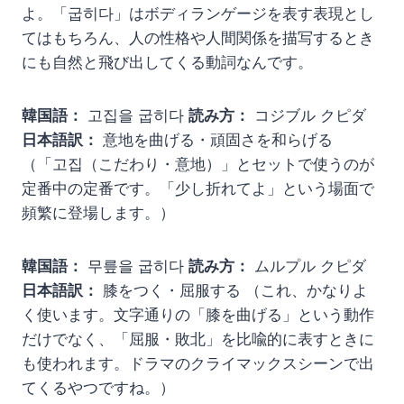
よ。「굽히다」はボディランゲージを表す表現とし
てはもちろん、人の性格や人間関係を描写するとき
にも自然と飛び出してくる動詞なんです。
韓国語：
고집을 굽히다
読み方：
コジブル クピダ
日本語訳：
意地を曲げる・頑固さを和らげる
（「고집（こだわり・意地）」とセットで使うのが
定番中の定番です。「少し折れてよ」という場面で
頻繁に登場します。）
韓国語：
무릎을 굽히다
読み方：
ムルプル クピダ
日本語訳：
膝をつく・屈服する （これ、かなりよ
く使います。文字通りの「膝を曲げる」という動作
だけでなく、「屈服・敗北」を比喩的に表すときに
も使われます。ドラマのクライマックスシーンで出
てくるやつですね。）