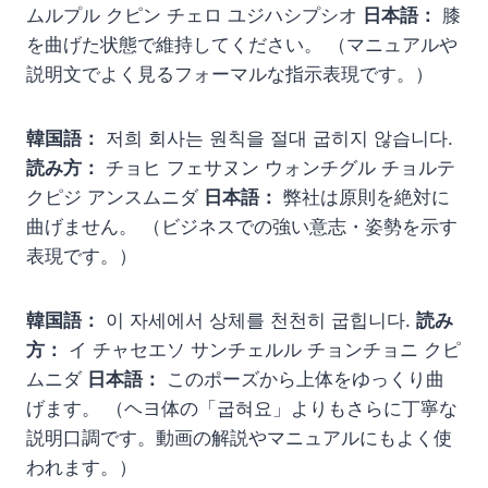
ムルプル クピン チェロ ユジハシプシオ
日本語：
膝
を曲げた状態で維持してください。 （マニュアルや
説明文でよく見るフォーマルな指示表現です。）
韓国語：
저희 회사는 원칙을 절대 굽히지 않습니다.
読み方：
チョヒ フェサヌン ウォンチグル チョルテ
クピジ アンスムニダ
日本語：
弊社は原則を絶対に
曲げません。 （ビジネスでの強い意志・姿勢を示す
表現です。）
韓国語：
이 자세에서 상체를 천천히 굽힙니다.
読み
方：
イ チャセエソ サンチェルル チョンチョニ クピ
ムニダ
日本語：
このポーズから上体をゆっくり曲
げます。 （ヘヨ体の「굽혀요」よりもさらに丁寧な
説明口調です。動画の解説やマニュアルにもよく使
われます。）