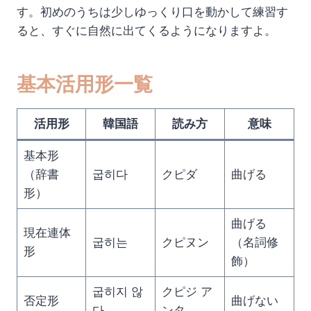
す。初めのうちは少しゆっくり口を動かして練習す
ると、すぐに自然に出てくるようになりますよ。
基本活用形一覧
活用形
韓国語
読み方
意味
基本形
（辞書
굽히다
クピダ
曲げる
形）
曲げる
現在連体
굽히는
クピヌン
（名詞修
形
飾）
굽히지 않
クピジ ア
否定形
曲げない
다
ンタ