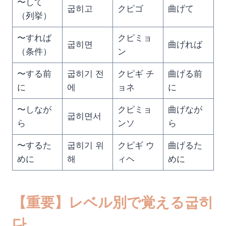
〜して
굽히고
クピゴ
曲げて
（列挙）
〜すれば
クピミョ
굽히면
曲げれば
（条件）
ン
〜する前
굽히기 전
クピギ チ
曲げる前
に
에
ョネ
に
〜しなが
クピミョ
曲げなが
굽히면서
ら
ンソ
ら
〜するた
굽히기 위
クピギ ウ
曲げるた
めに
해
ィヘ
めに
【重要】レベル別で覚える굽히
다