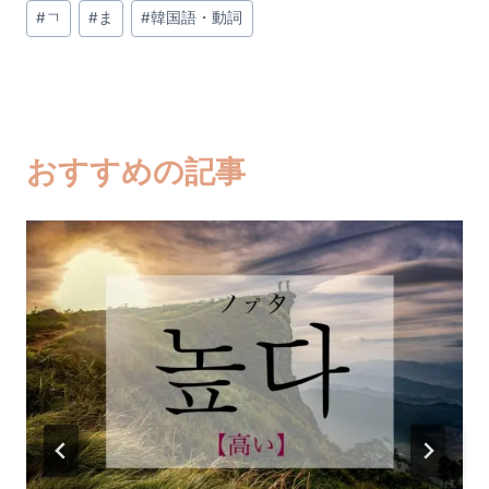
投
#
ㄱ
#
ま
#
韓国語・動詞
稿
タ
グ:
おすすめの記事