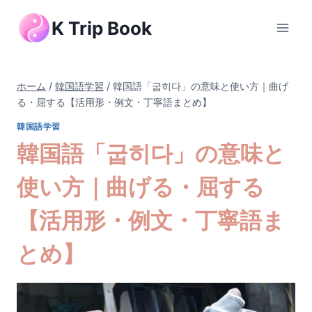
内
K Trip Book
容
を
ス
キ
ホーム
/
韓国語学習
/
韓国語「굽히다」の意味と使い方｜曲げ
ッ
る・屈する【活用形・例文・丁寧語まとめ】
プ
韓国語学習
韓国語「굽히다」の意味と
使い方｜曲げる・屈する
【活用形・例文・丁寧語ま
とめ】