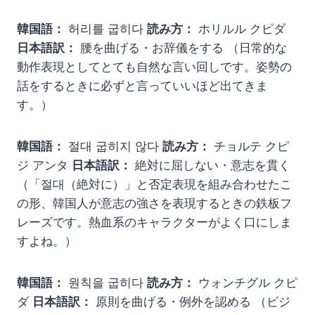
韓国語：
허리를 굽히다
読み方：
ホリルル クピダ
日本語訳：
腰を曲げる・お辞儀をする （日常的な
動作表現としてとても自然な言い回しです。姿勢の
話をするときに必ずと言っていいほど出てきま
す。）
韓国語：
절대 굽히지 않다
読み方：
チョルテ クピ
ジ アンタ
日本語訳：
絶対に屈しない・意志を貫く
（「절대（絶対に）」と否定表現を組み合わせたこ
の形、韓国人が意志の強さを表現するときの鉄板フ
レーズです。熱血系のキャラクターがよく口にしま
すよね。）
韓国語：
원칙을 굽히다
読み方：
ウォンチグル クピ
ダ
日本語訳：
原則を曲げる・例外を認める （ビジ