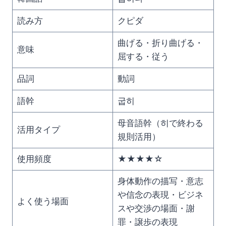
読み方
クピダ
曲げる・折り曲げる・
意味
屈する・従う
品詞
動詞
語幹
굽히
母音語幹（히で終わる
活用タイプ
規則活用）
使用頻度
★★★★☆
身体動作の描写・意志
や信念の表現・ビジネ
よく使う場面
スや交渉の場面・謝
罪・譲歩の表現