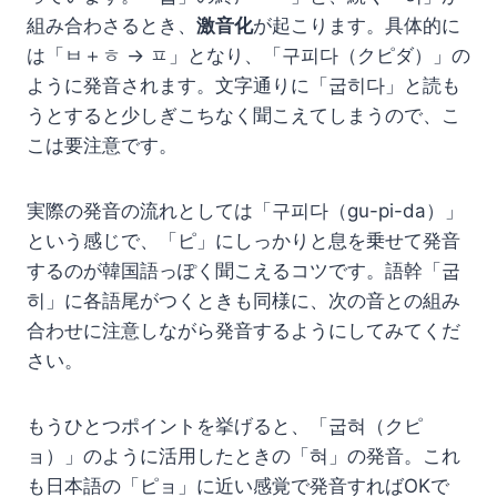
組み合わさるとき、
激音化
が起こります。具体的に
は「ㅂ＋ㅎ → ㅍ」となり、「구피다（クピダ）」の
ように発音されます。文字通りに「굽히다」と読も
うとすると少しぎこちなく聞こえてしまうので、こ
こは要注意です。
実際の発音の流れとしては「구피다（gu-pi-da）」
という感じで、「ピ」にしっかりと息を乗せて発音
するのが韓国語っぽく聞こえるコツです。語幹「굽
히」に各語尾がつくときも同様に、次の音との組み
合わせに注意しながら発音するようにしてみてくだ
さい。
もうひとつポイントを挙げると、「굽혀（クピ
ョ）」のように活用したときの「혀」の発音。これ
も日本語の「ピョ」に近い感覚で発音すればOKで