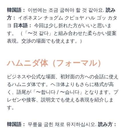
韓国語：
이번에는 조금 굽혀야 할 것 같아요.
読み
方：
イボネヌン チョグム クピョヤ ハル ゴッ カタ
ヨ
日本語：
今回は少し折れた方がいいと思いま
す。 （「〜것 같다」と組み合わせた柔らかい提案
表現。交渉の場面でも使えます。）
ハムニダ体（フォーマル）
ビジネスや公式な場面、初対面の方への会話に使え
るハムニダ体です。ヘヨ体よりもさらに格式が高
く、語尾が「〜합니다 / 〜습니다」となります。プ
レゼンや接客、説明文でも使える表現を紹介しま
す。
韓国語：
무릎을 굽힌 채로 유지하십시오.
読み方：