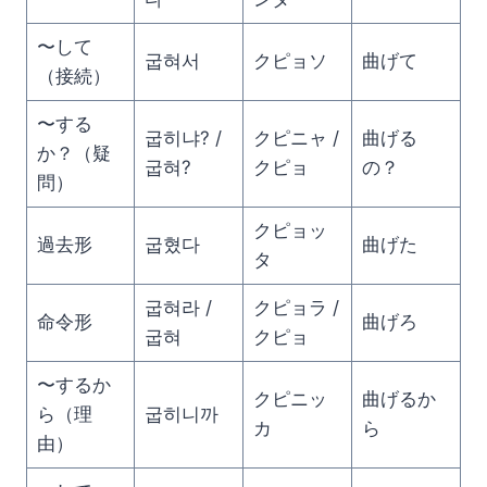
〜して
굽혀서
クピョソ
曲げて
（接続）
〜する
굽히냐? /
クピニャ /
曲げる
か？（疑
굽혀?
クピョ
の？
問）
クピョッ
過去形
굽혔다
曲げた
タ
굽혀라 /
クピョラ /
命令形
曲げろ
굽혀
クピョ
〜するか
クピニッ
曲げるか
ら（理
굽히니까
カ
ら
由）