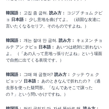
韓国語：
고집 좀 굽혀.
読み方：
コジプ チョム クピ
ョ
日本語：
少し意地を曲げてよ。 （頑固な友達に
言いたくなるセリフ、そのものですよね。）
韓国語：
걔는 절대 안 굽혀.
読み方：
キェヌン チョ
ルテ アン クピョ
日本語：
あいつは絶対に折れない
よ。 （「あの人って意地っ張りだよね」という場面
で自然に出てくる表現です。）
韓国語：
그때 왜 굽혔어?
読み方：
クッテ ウェ ク
ピョッソ
日本語：
あのときなんで折れたの？ （過
去形を使った疑問形。「なんであそこで譲った
の？」という問いかけですね。）
韓国語：
허리 굽히지 마, 자세 똑바로 해.
読み方：