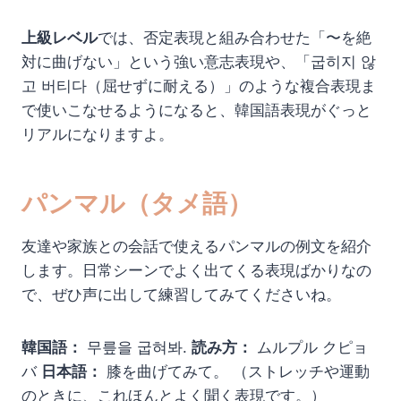
上級レベル
では、否定表現と組み合わせた「〜を絶
対に曲げない」という強い意志表現や、「굽히지 않
고 버티다（屈せずに耐える）」のような複合表現ま
で使いこなせるようになると、韓国語表現がぐっと
リアルになりますよ。
パンマル（タメ語）
友達や家族との会話で使えるパンマルの例文を紹介
します。日常シーンでよく出てくる表現ばかりなの
で、ぜひ声に出して練習してみてくださいね。
韓国語：
무릎을 굽혀봐.
読み方：
ムルプル クピョ
バ
日本語：
膝を曲げてみて。 （ストレッチや運動
のときに、これほんとよく聞く表現です。）