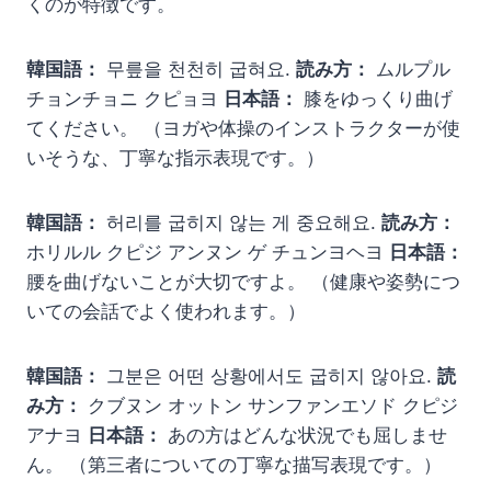
くのが特徴です。
韓国語：
무릎을 천천히 굽혀요.
読み方：
ムルプル
チョンチョニ クピョヨ
日本語：
膝をゆっくり曲げ
てください。 （ヨガや体操のインストラクターが使
いそうな、丁寧な指示表現です。）
韓国語：
허리를 굽히지 않는 게 중요해요.
読み方：
ホリルル クピジ アンヌン ゲ チュンヨヘヨ
日本語：
腰を曲げないことが大切ですよ。 （健康や姿勢につ
いての会話でよく使われます。）
韓国語：
그분은 어떤 상황에서도 굽히지 않아요.
読
み方：
クブヌン オットン サンファンエソド クピジ
アナヨ
日本語：
あの方はどんな状況でも屈しませ
ん。 （第三者についての丁寧な描写表現です。）