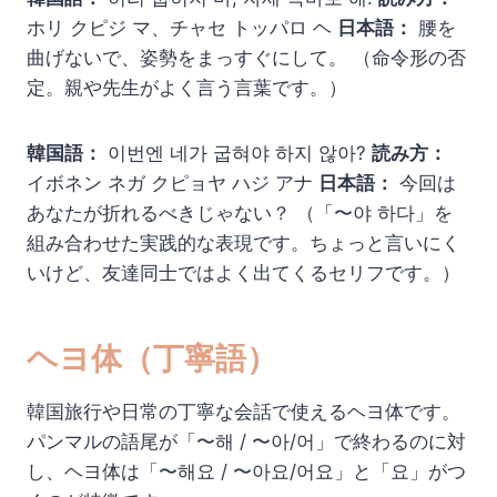
ホリ クピジ マ、チャセ トッパロ ヘ
日本語：
腰を
曲げないで、姿勢をまっすぐにして。 （命令形の否
定。親や先生がよく言う言葉です。）
韓国語：
이번엔 네가 굽혀야 하지 않아?
読み方：
イボネン ネガ クピョヤ ハジ アナ
日本語：
今回は
あなたが折れるべきじゃない？ （「〜야 하다」を
組み合わせた実践的な表現です。ちょっと言いにく
いけど、友達同士ではよく出てくるセリフです。）
ヘヨ体（丁寧語）
韓国旅行や日常の丁寧な会話で使えるヘヨ体です。
パンマルの語尾が「〜해 / 〜아/어」で終わるのに対
し、ヘヨ体は「〜해요 / 〜아요/어요」と「요」がつ