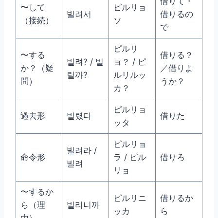
借りて・
〜して
ピルリョ
빌려서
借りるの
（接続）
ソ
で
ピルリ
〜する
借りる？
빌려? / 빌
ョ？ / ピ
か？（疑
／借りよ
릴까?
ルリルッ
問）
うか？
カ？
ピルリョ
過去形
빌렸다
借りた
ッタ
ピルリョ
빌려라 /
命令形
ラ / ピル
借りろ
빌려
リョ
〜するか
ピルリニ
借りるか
ら（理
빌리니까
ッカ
ら
由）