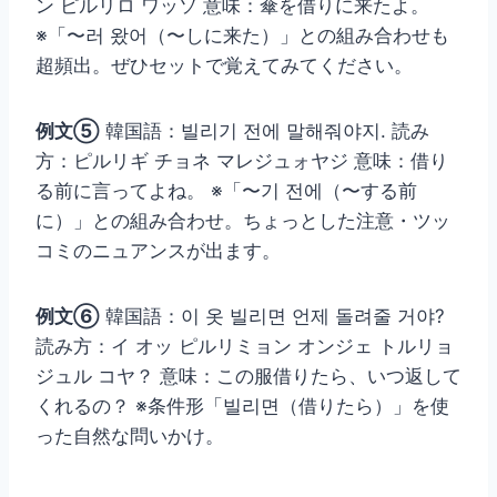
ン ピルリロ ワッソ 意味：傘を借りに来たよ。
※「〜러 왔어（〜しに来た）」との組み合わせも
超頻出。ぜひセットで覚えてみてください。
例文⑤
韓国語：빌리기 전에 말해줘야지. 読み
方：ピルリギ チョネ マレジュォヤジ 意味：借り
る前に言ってよね。 ※「〜기 전에（〜する前
に）」との組み合わせ。ちょっとした注意・ツッ
コミのニュアンスが出ます。
例文⑥
韓国語：이 옷 빌리면 언제 돌려줄 거야?
読み方：イ オッ ピルリミョン オンジェ トルリョ
ジュル コヤ？ 意味：この服借りたら、いつ返して
くれるの？ ※条件形「빌리면（借りたら）」を使
った自然な問いかけ。