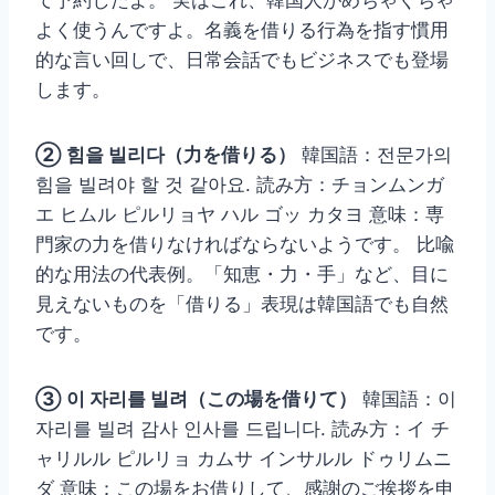
よく使うんですよ。名義を借りる行為を指す慣用
的な言い回しで、日常会話でもビジネスでも登場
します。
② 힘을 빌리다（力を借りる）
韓国語：전문가의
힘을 빌려야 할 것 같아요. 読み方：チョンムンガ
エ ヒムル ピルリョヤ ハル ゴッ カタヨ 意味：専
門家の力を借りなければならないようです。 比喩
的な用法の代表例。「知恵・力・手」など、目に
見えないものを「借りる」表現は韓国語でも自然
です。
③ 이 자리를 빌려（この場を借りて）
韓国語：이
자리를 빌려 감사 인사를 드립니다. 読み方：イ チ
ャリルル ピルリョ カムサ インサルル ドゥリムニ
ダ 意味：この場をお借りして、感謝のご挨拶を申