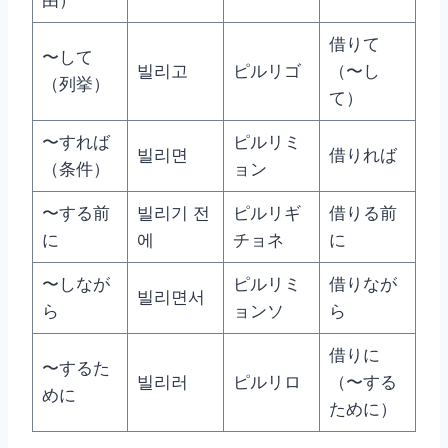
借りて
〜して
빌리고
ピルリゴ
（〜し
（列挙）
て）
〜すれば
ピルリミ
빌리면
借りれば
（条件）
ョン
〜する前
빌리기 전
ピルリギ
借りる前
に
에
チョネ
に
〜しなが
ピルリミ
借りなが
빌리면서
ら
ョンソ
ら
借りに
〜するた
빌리러
ピルリロ
（〜する
めに
ために）