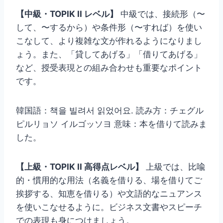
【中級・TOPIK II レベル】
中級では、接続形（〜
して、〜するから）や条件形（〜すれば）を使い
こなして、より複雑な文が作れるようになりまし
ょう。また、「貸してあげる」「借りてあげる」
など、授受表現との組み合わせも重要なポイント
です。
韓国語：책을 빌려서 읽었어요. 読み方：チェグル
ピルリョソ イルゴッソヨ 意味：本を借りて読みま
した。
【上級・TOPIK II 高得点レベル】
上級では、比喩
的・慣用的な用法（名義を借りる、場を借りてご
挨拶する、知恵を借りる）や文語的なニュアンス
を使いこなせるように。ビジネス文書やスピーチ
での表現も身につけましょう。