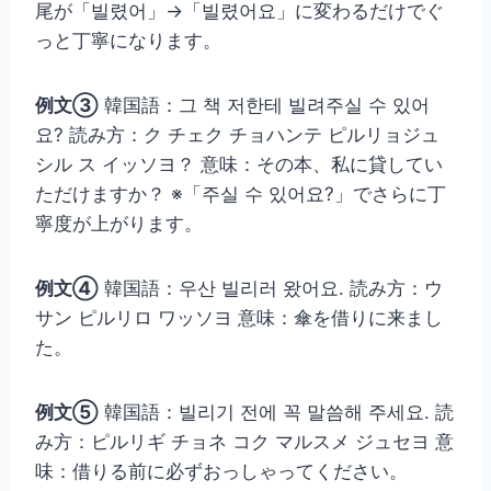
尾が「빌렸어」→「빌렸어요」に変わるだけでぐ
っと丁寧になります。
例文③
韓国語：그 책 저한테 빌려주실 수 있어
요? 読み方：ク チェク チョハンテ ピルリョジュ
シル ス イッソヨ？ 意味：その本、私に貸してい
ただけますか？ ※「주실 수 있어요?」でさらに丁
寧度が上がります。
例文④
韓国語：우산 빌리러 왔어요. 読み方：ウ
サン ピルリロ ワッソヨ 意味：傘を借りに来まし
た。
例文⑤
韓国語：빌리기 전에 꼭 말씀해 주세요. 読
み方：ピルリギ チョネ コク マルスメ ジュセヨ 意
味：借りる前に必ずおっしゃってください。