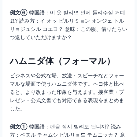
例文⑥
韓国語：이 옷 빌리면 언제 돌려주실 거예
요? 読み方：イ オッ ピルリミョン オンジェ トル
リョジュシル コエヨ？ 意味：この服、借りたらい
つ返していただけますか？
ハムニダ体（フォーマル）
ビジネスや公式な場、放送・スピーチなどフォー
マルな場面で使うハムニダ体です。ヘヨ体と比べ
ると、より改まった印象を与えます。接客業・プ
レゼン・公式文書でも対応できる表現をまとめま
した。
例文①
韓国語：펜을 잠시 빌려도 됩니까? 読み
方：ペヌル チャムシ ピルリョ도 テムニッカ？ 意