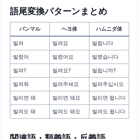
語尾変換パターンまとめ
パンマル
ヘヨ体
ハムニダ体
빌려
빌려요
빌립니다
빌렸어
빌렸어요
빌렸습니다
빌려?
빌려요?
빌립니까?
빌려줘
빌려주세요
빌려주십시오
빌리면 돼
빌리면 돼요
빌리면 됩니다
빌려도 돼
빌려도 돼요
빌려도 됩니다
関連語・類義語・反義語