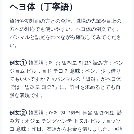
ヘヨ体（丁寧語）
旅行や初対面の方との会話、職場の先輩や目上の
方への対応でも使いやすい、ヘヨ体の例文です。
パンマルと語尾を比べながら確認してみてくださ
い。
例文①
韓国語：펜 좀 빌려도 돼요? 読み方：ペン
ジョム ピルリョド テヨ？ 意味：ペン、少し借り
てもいいですか？ ※パンマルの「빌려」がヘヨ体
では「빌려도 돼요?」に。許可を求めるとても自
然な表現です。
例文②
韓国語：어제 친구한테 돈을 빌렸어요. 読
み方：オジェ チングハンテ トヌル ピルリョッソ
ヨ 意味：昨日、友達からお金を借りました。 ※語