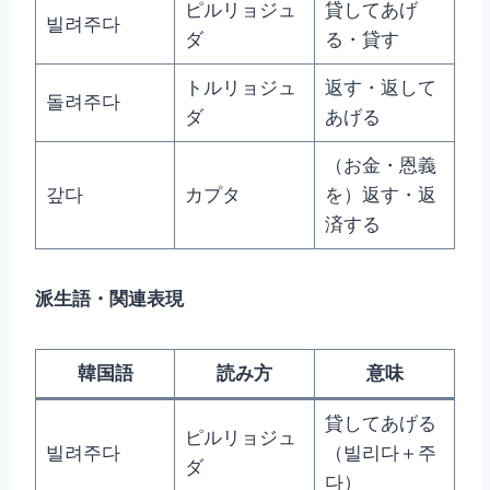
ピルリョジュ
貸してあげ
빌려주다
ダ
る・貸す
トルリョジュ
返す・返して
돌려주다
ダ
あげる
（お金・恩義
갚다
カプタ
を）返す・返
済する
派生語・関連表現
韓国語
読み方
意味
貸してあげる
ピルリョジュ
빌려주다
（빌리다＋주
ダ
다）