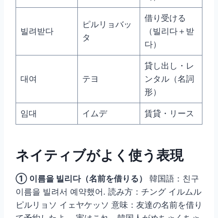
借り受ける
ピルリョバッ
빌려받다
（빌리다＋받
タ
다）
貸し出し・レ
대여
テヨ
ンタル（名詞
形）
임대
イムデ
賃貸・リース
ネイティブがよく使う表現
① 이름을 빌리다（名前を借りる）
韓国語：친구
이름을 빌려서 예약했어. 読み方：チング イルムル
ピルリョソ イェヤケッソ 意味：友達の名前を借り
て予約したよ。 実はこれ、韓国人がめちゃくちゃ