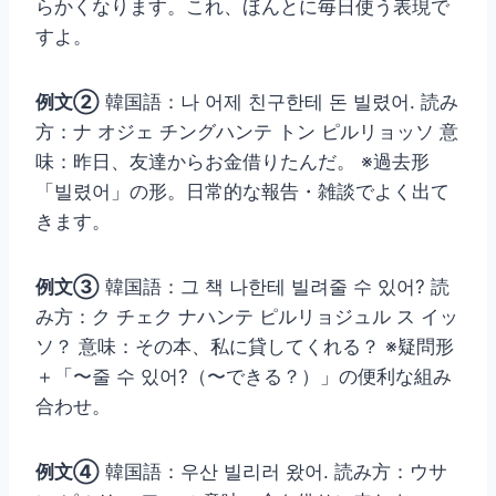
らかくなります。これ、ほんとに毎日使う表現で
すよ。
例文②
韓国語：나 어제 친구한테 돈 빌렸어. 読み
方：ナ オジェ チングハンテ トン ピルリョッソ 意
味：昨日、友達からお金借りたんだ。 ※過去形
「빌렸어」の形。日常的な報告・雑談でよく出て
きます。
例文③
韓国語：그 책 나한테 빌려줄 수 있어? 読
み方：ク チェク ナハンテ ピルリョジュル ス イッ
ソ？ 意味：その本、私に貸してくれる？ ※疑問形
＋「〜줄 수 있어?（〜できる？）」の便利な組み
合わせ。
例文④
韓国語：우산 빌리러 왔어. 読み方：ウサ