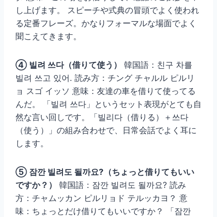
し上げます。 スピーチや式典の冒頭でよく使われ
る定番フレーズ。かなりフォーマルな場面でよく
聞こえてきます。
④ 빌려 쓰다（借りて使う）
韓国語：친구 차를
빌려 쓰고 있어. 読み方：チング チャルル ピルリ
ョ スゴ イッソ 意味：友達の車を借りて使ってる
んだ。 「빌려 쓰다」というセット表現がとても自
然な言い回しです。「빌리다（借りる）＋쓰다
（使う）」の組み合わせで、日常会話でよく耳に
します。
⑤ 잠깐 빌려도 될까요?（ちょっと借りてもいい
ですか？）
韓国語：잠깐 빌려도 될까요? 読み
方：チャムッカン ピルリョド テルッカヨ？ 意
味：ちょっとだけ借りてもいいですか？ 「잠깐