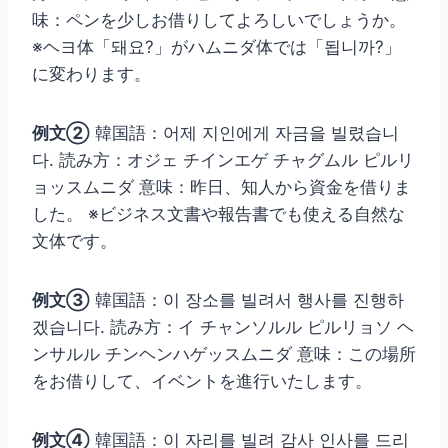
味：ペンを少しお借りしてよろしいでしょうか。
※ヘヨ体「돼요?」がハムニダ体では「됩니까?」
に変わります。
例文②
韓国語：어제 지인에게 자금을 빌렸습니
다. 読み方：オジェ チインエゲ チャグムル ピルリ
ョッスムニダ 意味：昨日、知人から資金を借りま
した。 ※ビジネス文書や報告書でも使える自然な
文体です。
例文③
韓国語：이 장소를 빌려서 행사를 진행하
겠습니다. 読み方：イ チャンソルル ピルリョソ ヘ
ンサルル チンヘンハゲッスムニダ 意味：この場所
をお借りして、イベントを進行いたします。
例文④
韓国語：이 자리를 빌려 감사 인사를 드리