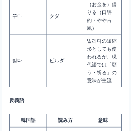
（お金を）借
りる（口語
꾸다
クダ
的・やや古
風）
빌리다の短縮
形としても使
われるが、現
빌다
ピルダ
代語では「願
う・祈る」の
意味が主流
反義語
韓国語
読み方
意味