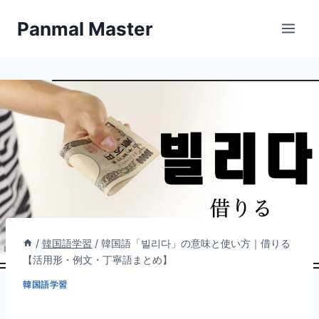
内
Panmal Master
容
を
ス
キ
ッ
プ
/
韓国語学習
/
韓国語「빌리다」の意味と使い方｜借りる
【活用形・例文・丁寧語まとめ】
韓国語学習