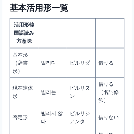
基本活用形一覧
活用形韓
国語読み
方意味
基本形
（辞書
빌리다
ピルリダ
借りる
形）
借りる
現在連体
ピルリヌ
빌리는
（名詞修
形
ン
飾）
빌리지 않
ピルリジ
否定形
借りない
다
アンタ