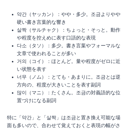
약간（ヤッカン）：やや・多少。조금よりやや
硬い書き言葉的な響き
살짝（サルチャク）：ちょっと・そっと。動作
や程度を控えめに表す口語的な表現
다소（タソ）：多少。書き言葉やフォーマルな
文章で使われることが多い
거의（コイ）：ほとんど。量や程度がゼロに近
い状態を表す
너무（ノム）：とても・あまりに。조금とは逆
方向の、程度が大きいことを表す副詞
많이（マニ）：たくさん。조금の対義語的な位
置づけになる副詞
特に「약간」と「살짝」は조금と置き換え可能な場
面も多いので、合わせて覚えておくと表現の幅がさ