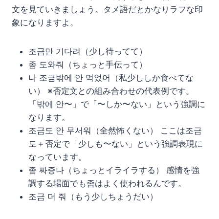
文を見ていきましょう。タメ語だとかなりラフな印
象になりますよ。
조금만 기다려（少し待ってて）
좀 도와줘（ちょっと手伝って）
나 조금밖에 안 먹었어（私少ししか食べてな
い） ※否定文との組み合わせの代表例です。
「밖에 안〜」で「〜しか〜ない」という強調に
なります。
조금도 안 무서워（全然怖くない） ここは조금
도＋否定で「少しも〜ない」という強調表現に
なっています。
좀 짜증나（ちょっとイライラする） 感情を強
調する場面でも좀はよく使われるんです。
조금 더 줘（もう少しちょうだい）