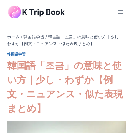
内
K Trip Book
容
を
ス
キ
ホーム
/
韓国語学習
/
韓国語「조금」の意味と使い方｜少し・
ッ
わずか【例文・ニュアンス・似た表現まとめ】
プ
韓国語学習
韓国語「조금」の意味と使
い方｜少し・わずか【例
文・ニュアンス・似た表現
まとめ】