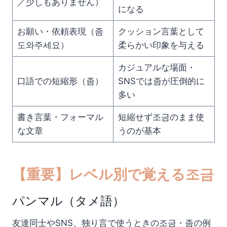
／少しもありません）
になる
お願い・依頼表現（좀
クッション言葉として
도와주세요）
柔らかい印象を与える
カジュアルな場面・
口語での短縮形（좀）
SNSでは좀が圧倒的に
多い
書き言葉・フォーマル
短縮せず조금のまま使
な文章
うのが基本
【重要】レベル別で覚える조금
パンマル（タメ語）
友達同士やSNS、独り言で使うときの조금・좀の例