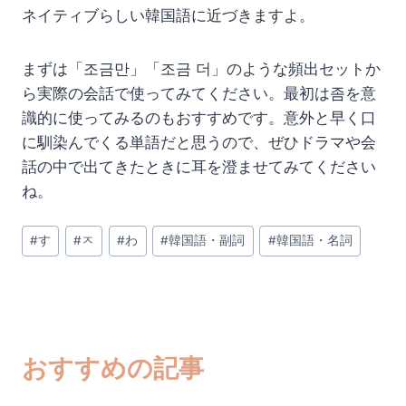
ネイティブらしい韓国語に近づきますよ。
まずは「조금만」「조금 더」のような頻出セットか
ら実際の会話で使ってみてください。最初は좀を意
識的に使ってみるのもおすすめです。意外と早く口
に馴染んでくる単語だと思うので、ぜひドラマや会
話の中で出てきたときに耳を澄ませてみてください
ね。
投
#
す
#
ㅈ
#
わ
#
韓国語・副詞
#
韓国語・名詞
稿
タ
グ:
おすすめの記事