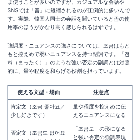
ま使うことが多いのですが、カジュアルな会話や
SNSでは「좀」に短縮されるのが圧倒的に多いんで
す。実際、韓国人同士の会話を聞いていると좀の使
用率のほうがかなり高く感じられるはずです。
強調度・ニュアンスの強さについては、조금はもと
もと控えめで弱いニュアンスを持つ副詞です。「전
혀（まったく）」のような強い否定の副詞とは対照
的に、量や程度を和らげる役割を担っています。
使える文型・場面
注意点
肯定文（조금 좋아요／
量や程度を控えめに伝
少し好きです）
えるニュアンスになる
「조금도」の形になる
否定文（조금도 없어요
と強い否定の強調表現