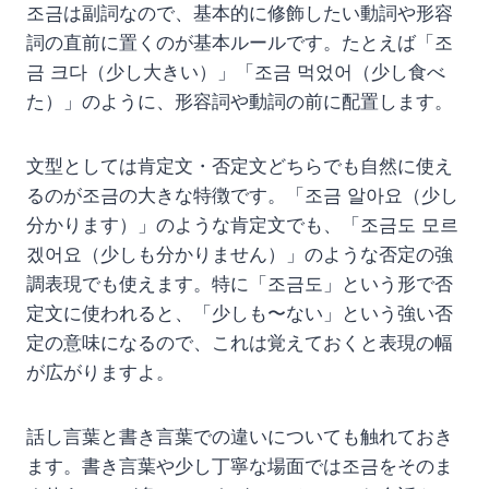
조금は副詞なので、基本的に修飾したい動詞や形容
詞の直前に置くのが基本ルールです。たとえば「조
금 크다（少し大きい）」「조금 먹었어（少し食べ
た）」のように、形容詞や動詞の前に配置します。
文型としては肯定文・否定文どちらでも自然に使え
るのが조금の大きな特徴です。「조금 알아요（少し
分かります）」のような肯定文でも、「조금도 모르
겠어요（少しも分かりません）」のような否定の強
調表現でも使えます。特に「조금도」という形で否
定文に使われると、「少しも〜ない」という強い否
定の意味になるので、これは覚えておくと表現の幅
が広がりますよ。
話し言葉と書き言葉での違いについても触れておき
ます。書き言葉や少し丁寧な場面では조금をそのま