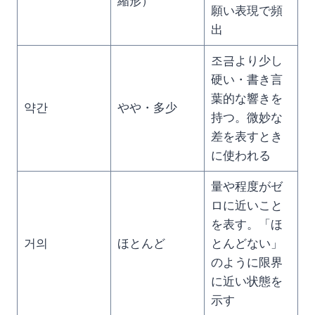
縮形）
願い表現で頻
出
조금より少し
硬い・書き言
葉的な響きを
약간
やや・多少
持つ。微妙な
差を表すとき
に使われる
量や程度がゼ
ロに近いこと
を表す。「ほ
거의
ほとんど
とんどない」
のように限界
に近い状態を
示す