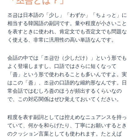
「조금とは？」
조금は日本語の「少し」「わずか」「ちょっと」に
相当する韓国語の副詞です。量や程度が小さいこと
を表すときに使われ、肯定文でも否定文でも問題な
く使える、非常に汎用性の高い単語なんです。
会話の中では「조금만（少しだけ）」という形でも
よく登場しますし、口語ではさらに短くなって
「좀」という形で使われることも多いんですよ。実
はこの「좀」、조금の口語的な縮約形なんです。日
常会話ではむしろ좀のほうが頻出するくらいなの
で、この対応関係はぜひ覚えておいてください。
程度を表す副詞としては控えめなニュアンスを持っ
ていて、何かを和らげたり、丁寧にお願いするとき
のクッション言葉としても使われます。たとえば