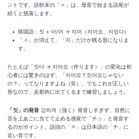
ントです。語幹末の「ㅅ」は、母音で始まる語尾が
続くと脱落します。
韓国語：짓 + 아/어 → 지어（지어요、지었다）
「ㅅ」が消えて、「지」だけが残る形になりま
す。
たとえば「짓다 → 지어요（作ります）」の変化は初
心者には驚きのはず。「지어요？짓어요じゃない
の？」ってなりますよね（笑）。でもこれが正しい
形なので、反射的に出てくるまで練習しましょう。
「짓」の発音
강하게（強く）発音しすぎず、自然に
舌を上あごに当てて止める感覚で「チッ」と発音す
るのがポイント。語頭の「ㅈ」は日本語の「チ」に
近い音です。