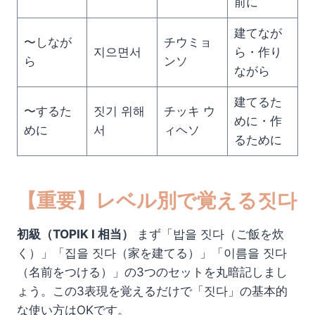
前に
建てなが
〜しなが
チウミョ
지으면서
ら・作り
ら
ンソ
ながら
建てるた
〜するた
짓기 위해
チッキ ウ
めに・作
めに
서
ィヘソ
るために
【重要】レベル別で覚える짓다
初級（TOPIK I 相当）
まず「밥을 짓다（ご飯を炊
く）」「집을 짓다（家を建てる）」「이름을 짓다
（名前をつける）」の3つのセットを丸暗記しまし
ょう。この3表現を覚えるだけで「짓다」の基本的
な使い方はOKです。