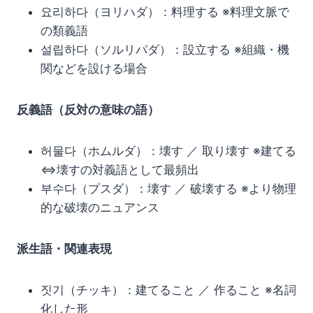
요리하다（ヨリハダ）：料理する ※料理文脈で
の類義語
설립하다（ソルリパダ）：設立する ※組織・機
関などを設ける場合
反義語（反対の意味の語）
허물다（ホムルダ）：壊す ／ 取り壊す ※建てる
⇔壊すの対義語として最頻出
부수다（プスダ）：壊す ／ 破壊する ※より物理
的な破壊のニュアンス
派生語・関連表現
짓기（チッキ）：建てること ／ 作ること ※名詞
化した形