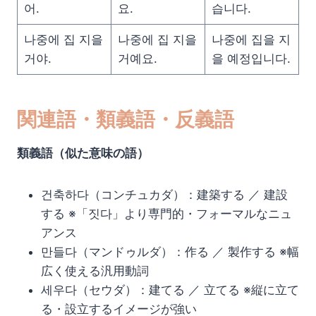
어.
요.
습니다.
나중에 집 지을
나중에 집 지을
나중에 집을 지
거야.
거예요.
을 예정입니다.
関連語・類義語・反義語
類義語（似た意味の語）
건축하다（コンチュカダ）：建築する ／ 建設
する ※「짓다」より専門的・フォーマルなニュ
アンス
만들다（マンドゥルダ）：作る ／ 製作する ※幅
広く使える汎用動詞
세우다（セウダ）：建てる ／ 立てる ※縦に立て
る・設立するイメージが強い