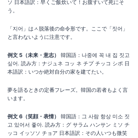
ソ 日本語訳：早くご飯炊いて！お腹すいて死にそ
う。
「지어」はㅅ脱落後の命令形です。ここで「짓어」
と言わないように注意です。
例文 5（未来・意志）
韓国語：나중에 꼭 내 집 짓고
싶어. 読み方：ナジュネ コッ ネ チプ チッコ シポ 日
本語訳：いつか絶対自分の家を建てたい。
夢を語るときの定番フレーズ。韓国の若者もよく言
います。
例文 6（笑顔・表情）
韓国語：그 사람 항상 미소 짓
고 있어서 좋아. 読み方：グ サラム ハンサン ミソ チ
ッコ イッソソ チョア 日本語訳：その人いつも微笑