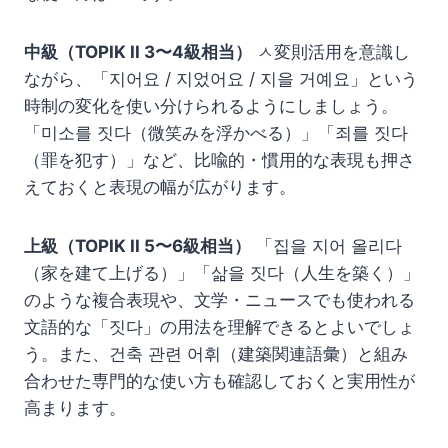
中級（TOPIK II 3〜4級相当）
ㅅ変則活用を意識し
ながら、「지어요 / 지었어요 / 지을 거예요」という
時制の変化を使い分けられるようにしましょう。
「미소를 짓다（微笑みを浮かべる）」「죄를 짓다
（罪を犯す）」など、比喩的・慣用的な表現も押さ
えておくと表現の幅が広がります。
上級（TOPIK II 5〜6級相当）
「집을 지어 올리다
（家を建て上げる）」「삶을 짓다（人生を築く）」
のような複合表現や、文学・ニュースでも使われる
文語的な「짓다」の用法を理解できるとよいでしょ
う。また、건축 관련 어휘（建築関連語彙）と組み
合わせた専門的な使い方も確認しておくと実用性が
高まります。