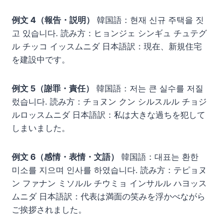
例文 4（報告・説明）
韓国語：현재 신규 주택을 짓
고 있습니다. 読み方：ヒョンジェ シンギュ チュテグ
ル チッコ イッスムニダ 日本語訳：現在、新規住宅
を建設中です。
例文 5（謝罪・責任）
韓国語：저는 큰 실수를 저질
렀습니다. 読み方：チョヌン クン シルスルル チョジ
ルロッスムニダ 日本語訳：私は大きな過ちを犯して
しまいました。
例文 6（感情・表情・文語）
韓国語：대표는 환한
미소를 지으며 인사를 하였습니다. 読み方：テピョヌ
ン ファナン ミソルル チウミョ インサルル ハヨッス
ムニダ 日本語訳：代表は満面の笑みを浮かべながら
ご挨拶されました。