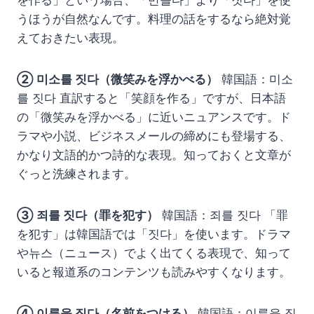
を作る」という場合、「만들다」より「짓다」を使
うほうが自然なんです。料理の話をするなら絶対覚
えておきたい表現。
② 미소를 짓다（微笑みを浮かべる）
韓国語：미소
를 짓다 直訳すると「笑顔を作る」ですが、日本語
の「微笑みを浮かべる」に近いニュアンスです。ド
ラマや小説、ビジネスメールの締めにも登場する、
かなり文語的かつ詩的な表現。知っておくと文章が
ぐっと洗練されます。
③ 죄를 짓다（罪を犯す）
韓国語：죄를 짓다 「罪
を犯す」は韓国語では「짓다」を使います。ドラマ
や뉴스（ニュース）でよく出てくる表現で、知って
いると報道系のコンテンツも読みやすくなります。
④ 이름을 짓다（名前をつける）
韓国語：이름을 짓