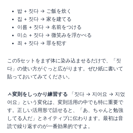
밥 + 짓다 → ご飯を炊く
집 + 짓다 → 家を建てる
이름 + 짓다 → 名前をつける
미소 + 짓다 → 微笑みを浮かべる
죄 + 짓다 → 罪を犯す
この5セットをまず体に染み込ませるだけで、「짓
다」の使い方がぐっと広がります。ぜひ紙に書いて
貼っておいてみてください。
ㅅ変則をしっかり練習する
「짓다 → 지어요 → 지었
어요」という変化は、変則活用の中でも特に重要で
す。正しい活用形で話せると、「あ、ちゃんと勉強
してる人だ」とネイティブに伝わります。最初は音
読で繰り返すのが一番効果的ですよ。