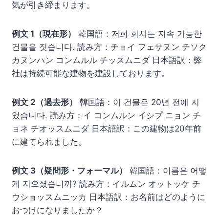
気が引き締まります。
例文 1（現在形）
韓国語：저희 회사는 지속 가능한
건물을 짓습니다. 読み方：チョイ フェサヌン チソク
カヌンハン コンムルル チッスムニダ 日本語訳：弊
社は持続可能な建物を建設しております。
例文 2（過去形）
韓国語：이 건물은 20년 전에 지
었습니다. 読み方：イ コンムルン イシプ ニョン チ
ョネ チオッスムニダ 日本語訳：この建物は20年前
に建てられました。
例文 3（疑問形・フォーマル）
韓国語：이름은 어떻
게 지으셨습니까? 読み方：イルムン オットッケ チ
ウショッスムニッカ 日本語訳：お名前はどのように
おつけになりましたか？