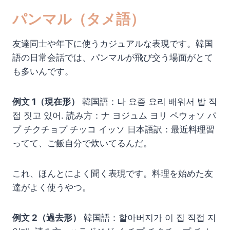
パンマル（タメ語）
友達同士や年下に使うカジュアルな表現です。韓国
語の日常会話では、パンマルが飛び交う場面がとて
も多いんです。
例文 1（現在形）
韓国語：나 요즘 요리 배워서 밥 직
접 짓고 있어. 読み方：ナ ヨジュム ヨリ ペウォソ パ
プ チクチョプ チッコ イッソ 日本語訳：最近料理習
ってて、ご飯自分で炊いてるんだ。
これ、ほんとによく聞く表現です。料理を始めた友
達がよく使うやつ。
例文 2（過去形）
韓国語：할아버지가 이 집 직접 지