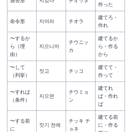
過去形
지었다
チオッタ
作った
建てろ・
命令形
지어라
チオラ
作れ
〜するか
建てるか
チウニッ
ら（理
지으니까
ら・作る
カ
由）
から
〜して
建てて・
짓고
チッコ
（列挙）
作って
建てれ
〜すれば
チウミョ
지으면
ば・作れ
（条件）
ン
ば
建てる前
〜する前
チッキ チ
짓기 전에
に・作る
に
ョネ