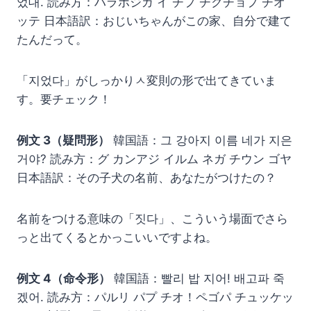
었대. 読み方：ハラボジガ イ チプ チクチョプ チオ
ッテ 日本語訳：おじいちゃんがこの家、自分で建て
たんだって。
「지었다」がしっかりㅅ変則の形で出てきていま
す。要チェック！
例文 3（疑問形）
韓国語：그 강아지 이름 네가 지은
거야? 読み方：グ カンアジ イルム ネガ チウン ゴヤ
日本語訳：その子犬の名前、あなたがつけたの？
名前をつける意味の「짓다」、こういう場面でさら
っと出てくるとかっこいいですよね。
例文 4（命令形）
韓国語：빨리 밥 지어! 배고파 죽
겠어. 読み方：パルリ パプ チオ！ペゴパ チュッケッ