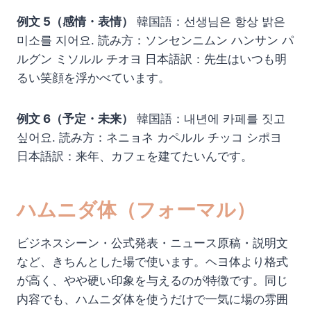
例文 5（感情・表情）
韓国語：선생님은 항상 밝은
미소를 지어요. 読み方：ソンセンニムン ハンサン パ
ルグン ミソルル チオヨ 日本語訳：先生はいつも明
るい笑顔を浮かべています。
例文 6（予定・未来）
韓国語：내년에 카페를 짓고
싶어요. 読み方：ネニョネ カペルル チッコ シポヨ
日本語訳：来年、カフェを建てたいんです。
ハムニダ体（フォーマル）
ビジネスシーン・公式発表・ニュース原稿・説明文
など、きちんとした場で使います。ヘヨ体より格式
が高く、やや硬い印象を与えるのが特徴です。同じ
内容でも、ハムニダ体を使うだけで一気に場の雰囲