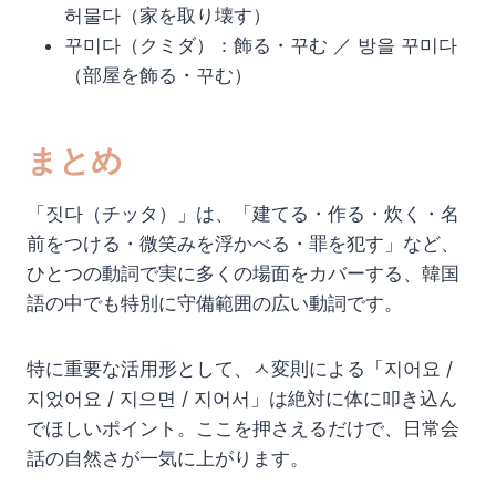
허물다（家を取り壊す）
꾸미다（クミダ）：飾る・꾸む ／ 방을 꾸미다
（部屋を飾る・꾸む）
まとめ
「짓다（チッタ）」は、「建てる・作る・炊く・名
前をつける・微笑みを浮かべる・罪を犯す」など、
ひとつの動詞で実に多くの場面をカバーする、韓国
語の中でも特別に守備範囲の広い動詞です。
特に重要な活用形として、ㅅ変則による「지어요 /
지었어요 / 지으면 / 지어서」は絶対に体に叩き込ん
でほしいポイント。ここを押さえるだけで、日常会
話の自然さが一気に上がります。