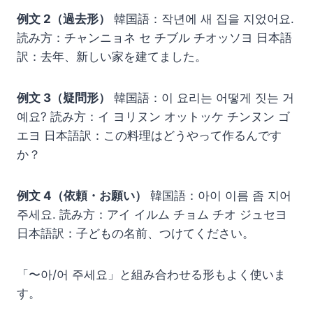
例文 2（過去形）
韓国語：작년에 새 집을 지었어요.
読み方：チャンニョネ セ チブル チオッソヨ 日本語
訳：去年、新しい家を建てました。
例文 3（疑問形）
韓国語：이 요리는 어떻게 짓는 거
예요? 読み方：イ ヨリヌン オットッケ チンヌン ゴ
エヨ 日本語訳：この料理はどうやって作るんです
か？
例文 4（依頼・お願い）
韓国語：아이 이름 좀 지어
주세요. 読み方：アイ イルム チョム チオ ジュセヨ
日本語訳：子どもの名前、つけてください。
「〜아/어 주세요」と組み合わせる形もよく使いま
す。