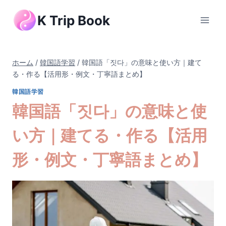
内
K Trip Book
容
を
ス
キ
ホーム
/
韓国語学習
/
韓国語「짓다」の意味と使い方｜建て
ッ
る・作る【活用形・例文・丁寧語まとめ】
プ
韓国語学習
韓国語「짓다」の意味と使
い方｜建てる・作る【活用
形・例文・丁寧語まとめ】