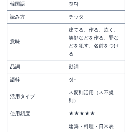
韓国語
짓다
読み方
チッタ
建てる、作る、炊く、
笑顔などを作る、罪な
意味
どを犯す、名前をつけ
る
品詞
動詞
語幹
짓-
ㅅ変則活用（ㅅ不規
活用タイプ
則）
使用頻度
★★★★★
建築・料理・日常表