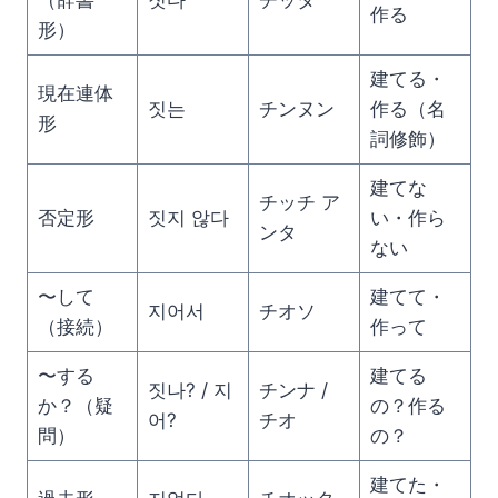
（辞書
짓다
チッタ
作る
形）
建てる・
現在連体
짓는
チンヌン
作る（名
形
詞修飾）
建てな
チッチ ア
否定形
짓지 않다
い・作ら
ンタ
ない
〜して
建てて・
지어서
チオソ
（接続）
作って
〜する
建てる
짓나? / 지
チンナ /
か？（疑
の？作る
어?
チオ
問）
の？
建てた・