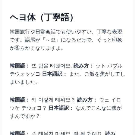
ヘヨ体（丁寧語）
韓国旅行や日常会話でも使いやすい、丁寧な表現
です。語尾が「～요」になるだけで、ぐっと印象
が柔らかくなりますよ。
韓国語：
또 밥을 태웠어요.
読み方：
ット パブル
テウォッソヨ
日本語訳：
また、ご飯を焦がしてし
まいました。
韓国語：
왜 이렇게 태워요？
読み方：
ウェ イロ
ッケ テウォヨ？
日本語訳：
なんでこんなに焦が
すんですか？
韓国語：
속 태우지 마세요. 잘 될 거예요.
読み