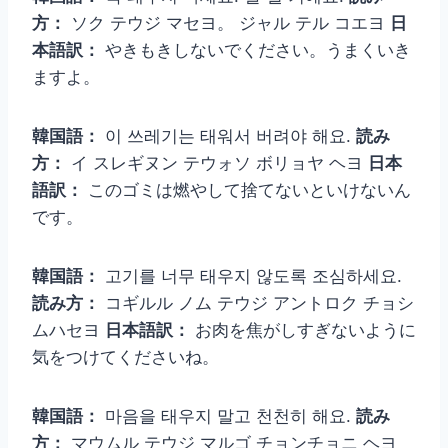
方：
ソク テウジ マセヨ。 ジャル テル コエヨ
日
本語訳：
やきもきしないでください。うまくいき
ますよ。
韓国語：
이 쓰레기는 태워서 버려야 해요.
読み
方：
イ スレギヌン テウォソ ボリョヤ ヘヨ
日本
語訳：
このゴミは燃やして捨てないといけないん
です。
韓国語：
고기를 너무 태우지 않도록 조심하세요.
読み方：
コギルル ノム テウジ アントロク チョシ
ムハセヨ
日本語訳：
お肉を焦がしすぎないように
気をつけてくださいね。
韓国語：
마음을 태우지 말고 천천히 해요.
読み
方：
マウムル テウジ マルゴ チョンチョニ ヘヨ