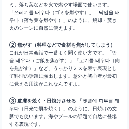
ミ、落ち葉などを火で燃やす場面で使います。
「쓰레기를 태우다（ゴミを燃やす）」「낙엽을 태
우다（落ち葉を燃やす）」のように、焼却・焚き
火のシーンに自然に使えます。
② 焦がす（料理などで食材を焦がしてしまう）
これが日常会話で一番よく聞く使い方です。「밥
을 태우다（ご飯を焦がす）」「고기를 태우다（肉
を焦がす）」など、うっかりミスを表す表現とし
て料理の話題に頻出します。意外と初心者が最初
に覚える用法がこれなんですよ。
③ 皮膚を焼く・日焼けさせる
「햇볕에 피부를 태
우다（日光で肌を焼く）」のように、日焼けの文
脈でも使います。海やプールの話題で自然に登場
する表現です。