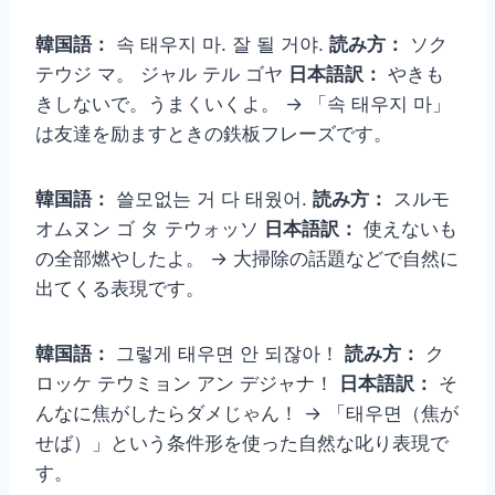
韓国語：
속 태우지 마. 잘 될 거야.
読み方：
ソク
テウジ マ。 ジャル テル ゴヤ
日本語訳：
やきも
きしないで。うまくいくよ。 → 「속 태우지 마」
は友達を励ますときの鉄板フレーズです。
韓国語：
쓸모없는 거 다 태웠어.
読み方：
スルモ
オムヌン ゴ タ テウォッソ
日本語訳：
使えないも
の全部燃やしたよ。 → 大掃除の話題などで自然に
出てくる表現です。
韓国語：
그렇게 태우면 안 되잖아！
読み方：
ク
ロッケ テウミョン アン デジャナ！
日本語訳：
そ
んなに焦がしたらダメじゃん！ → 「태우면（焦が
せば）」という条件形を使った自然な叱り表現で
す。