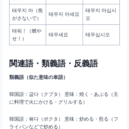
태우지 마（焦
태우지 마십시
태우지 마세요
がさないで）
오
태워！（燃や
태우세요
태우십시오
せ！）
関連語・類義語・反義語
類義語（似た意味の単語）
韓国語：굽다（クプタ） 意味：焼く・あぶる（主
に料理で火にかける・グリルする）
韓国語：볶다（ボクタ） 意味：炒める・煎る（フ
ライパンなどで炒める）