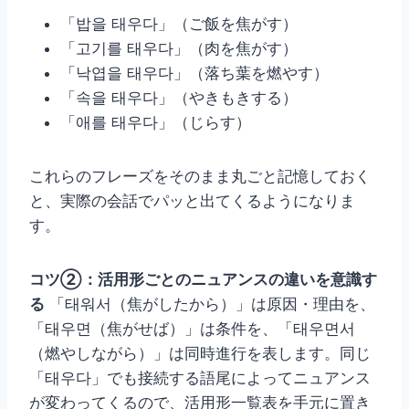
「밥을 태우다」（ご飯を焦がす）
「고기를 태우다」（肉を焦がす）
「낙엽을 태우다」（落ち葉を燃やす）
「속을 태우다」（やきもきする）
「애를 태우다」（じらす）
これらのフレーズをそのまま丸ごと記憶しておく
と、実際の会話でパッと出てくるようになりま
す。
コツ②：活用形ごとのニュアンスの違いを意識す
る
「태워서（焦がしたから）」は原因・理由を、
「태우면（焦がせば）」は条件を、「태우면서
（燃やしながら）」は同時進行を表します。同じ
「태우다」でも接続する語尾によってニュアンス
が変わってくるので、活用形一覧表を手元に置き