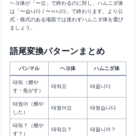
ヘヨ体が「〜요」で終わるのに対し、ハムニダ体
は「〜습니다 / 〜ㅂ니다」で終わります。より公
式・格式のある場面では迷わずハムニダ体を選び
ましょう。
語尾変換パターンまとめ
パンマル
ヘヨ体
ハムニダ体
태워（燃や
태워요
태웁니다
す・焦がす）
태웠어（燃や
태웠어요
태웠습니다
した）
태워？（燃や
태워요？
태웁니까？
す？）