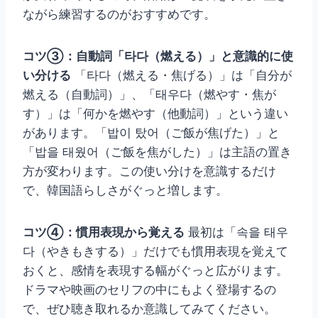
ながら練習するのがおすすめです。
コツ③：自動詞「타다（燃える）」と意識的に使
い分ける
「타다（燃える・焦げる）」は「自分が
燃える（自動詞）」、「태우다（燃やす・焦が
す）」は「何かを燃やす（他動詞）」という違い
があります。「밥이 탔어（ご飯が焦げた）」と
「밥을 태웠어（ご飯を焦がした）」は主語の置き
方が変わります。この使い分けを意識するだけ
で、韓国語らしさがぐっと増します。
コツ④：慣用表現から覚える
最初は「속을 태우
다（やきもきする）」だけでも慣用表現を覚えて
おくと、感情を表現する幅がぐっと広がります。
ドラマや映画のセリフの中にもよく登場するの
で、ぜひ聴き取れるか意識してみてください。