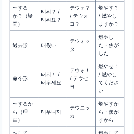
〜する
テウォ？
燃やす？
태워？ /
か？（疑
/ テウォ
/ 燃やし
태워요？
問）
ヨ？
ますか？
燃やし
テウォッ
過去形
태웠다
た・焦が
タ
した
燃やせ！
テウォ！
태워！ /
/ 燃やし
命令形
/ テウセ
태우세요
てくださ
ヨ
い
〜するか
燃やすか
テウニッ
ら（理
태우니까
ら・焦が
カ
由）
すから
〜して
燃やして