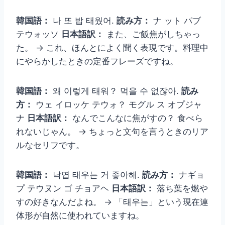
韓国語：
나 또 밥 태웠어.
読み方：
ナ ット パブ
テウォッソ
日本語訳：
また、ご飯焦がしちゃっ
た。 → これ、ほんとによく聞く表現です。料理中
にやらかしたときの定番フレーズですね。
韓国語：
왜 이렇게 태워？ 먹을 수 없잖아.
読み
方：
ウェ イロッケ テウォ？ モグル ス オプジャ
ナ
日本語訳：
なんでこんなに焦がすの？ 食べら
れないじゃん。 → ちょっと文句を言うときのリア
ルなセリフです。
韓国語：
낙엽 태우는 거 좋아해.
読み方：
ナギョ
プ テウヌン ゴ チョアヘ
日本語訳：
落ち葉を燃や
すの好きなんだよね。 → 「태우는」という現在連
体形が自然に使われていますね。