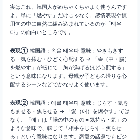
実はこれ、韓国人がめちゃくちゃよく使うんです
よ。単に「燃やす」だけじゃなく、感情表現や慣
用句の中に自然に組み込まれているのが「태우
다」の面白いところです。
表現①
韓国語：속을 태우다 意味：やきもきす
る・気を揉む・ひどく心配する → 「속（中・腸）
を燃やす」が転じて「胸が焦げるほど心配する」
という意味になります。母親が子どもの帰りを心
配するシーンなどでかなりよく使います。
表現②
韓国語：애를 태우다 意味：じらす・気を
もませる・焦らせる → 「愛（애）を燃やす」では
なく、「애」は「腸の中のもの＝気持ち・気」の
ような意味で、転じて「相手をじらす・焦らせ
る」という意味になります。恋愛の話題でもビジ