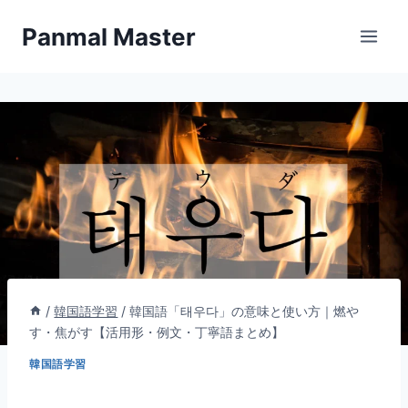
内
Panmal Master
容
を
ス
キ
ッ
プ
/
韓国語学習
/
韓国語「태우다」の意味と使い方｜燃や
す・焦がす【活用形・例文・丁寧語まとめ】
韓国語学習