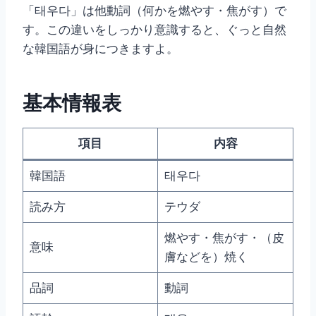
「태우다」は他動詞（何かを燃やす・焦がす）で
す。この違いをしっかり意識すると、ぐっと自然
な韓国語が身につきますよ。
基本情報表
項目
内容
韓国語
태우다
読み方
テウダ
燃やす・焦がす・（皮
意味
膚などを）焼く
品詞
動詞