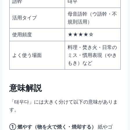
語幹
태우
母音語幹（ウ語幹・不
活用タイプ
規則活用）
使用頻度
★★★★☆
料理・焚き火・日常の
よく使う場面
ミス・慣用表現（やき
もき）など
意味解説
「태우다」には大きく分けて以下の意味がありま
す。
① 燃やす（物を火で焼く・焼却する）
紙やゴ