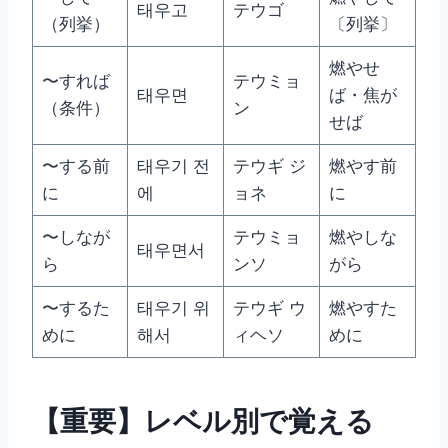
태우고
テウゴ
（列挙）
〔列挙〕
燃やせ
〜すれば
テウミョ
태우면
ば・焦が
（条件）
ン
せば
〜する前
태우기 전
テウギ ジ
燃やす前
に
에
ョネ
に
〜しなが
テウミョ
燃やしな
태우면서
ら
ンソ
がら
〜するた
태우기 위
テウギ ウ
燃やすた
めに
해서
ィヘソ
めに
【重要】レベル別で覚える