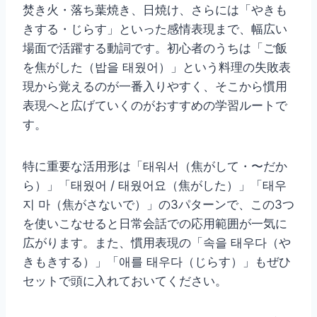
焚き火・落ち葉焼き、日焼け、さらには「やきも
きする・じらす」といった感情表現まで、幅広い
場面で活躍する動詞です。初心者のうちは「ご飯
を焦がした（밥을 태웠어）」という料理の失敗表
現から覚えるのが一番入りやすく、そこから慣用
表現へと広げていくのがおすすめの学習ルートで
す。
特に重要な活用形は「태워서（焦がして・〜だか
ら）」「태웠어 / 태웠어요（焦がした）」「태우
지 마（焦がさないで）」の3パターンで、この3つ
を使いこなせると日常会話での応用範囲が一気に
広がります。また、慣用表現の「속을 태우다（や
きもきする）」「애를 태우다（じらす）」もぜひ
セットで頭に入れておいてください。