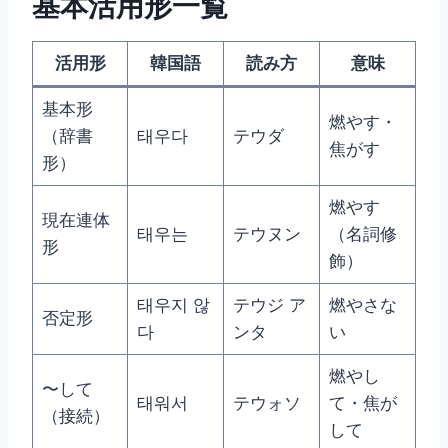
基本活用形一覧
活用形
韓国語
読み方
意味
基本形
燃やす・
（辞書
태우다
テウダ
焦がす
形）
燃やす
現在連体
태우는
テウヌン
（名詞修
形
飾）
태우지 않
テウジ ア
燃やさな
否定形
다
ンタ
い
燃やし
〜して
태워서
テウォソ
て・焦が
（接続）
して