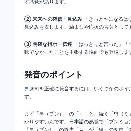
す感覚があります。
② 未来への確信・見込み
「きっと〜になるは
見込みを表します。励ましや応援の言葉として
③ 明確な指示・伝達
「はっきりと言った」「
昧でなかったことを主張する場面でも登場しま
発音のポイント
분명히を正確に発音するには、いくつかのポイ
す。
まず「분（プン）」の「ㄴ」と、続く「명（ミ
かりやすいんです。日本語の感覚で「ブンミョ
「분（プン）」の終声「ㄴ」が「명」の初声「