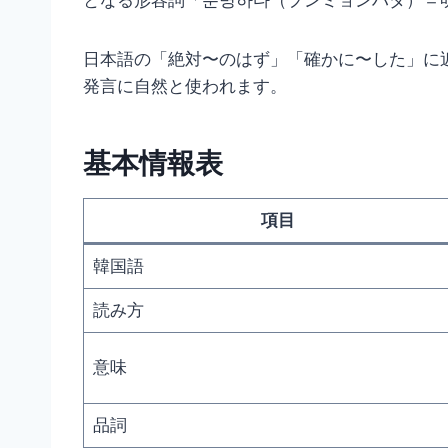
となる形容詞「분명하다（プンミョンハダ）＝
日本語の「絶対〜のはず」「確かに〜した」に
発言に自然と使われます。
基本情報表
項目
韓国語
読み方
意味
品詞