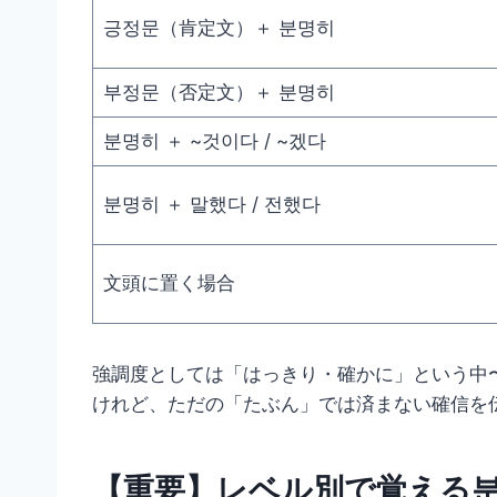
긍정문（肯定文）＋ 분명히
부정문（否定文）＋ 분명히
분명히 ＋ ~것이다 / ~겠다
분명히 ＋ 말했다 / 전했다
文頭に置く場合
強調度としては「はっきり・確かに」という中
けれど、ただの「たぶん」では済まない確信を
【重要】レベル別で覚える