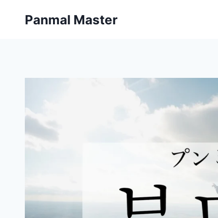
内
Panmal Master
容
を
ス
キ
ッ
プ