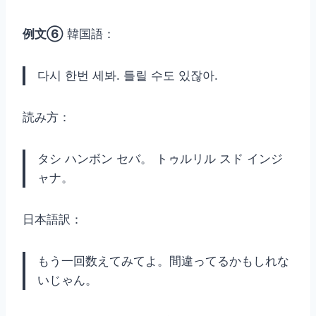
例文⑥
韓国語：
다시 한번 세봐. 틀릴 수도 있잖아.
読み方：
タシ ハンボン セバ。 トゥルリル スド インジ
ャナ。
日本語訳：
もう一回数えてみてよ。間違ってるかもしれな
いじゃん。