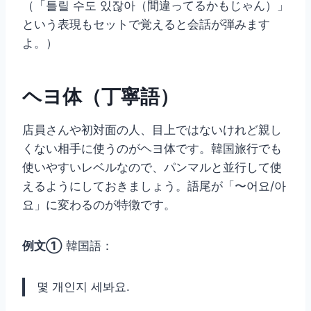
（「틀릴 수도 있잖아（間違ってるかもじゃん）」
という表現もセットで覚えると会話が弾みます
よ。）
ヘヨ体（丁寧語）
店員さんや初対面の人、目上ではないけれど親し
くない相手に使うのがヘヨ体です。韓国旅行でも
使いやすいレベルなので、パンマルと並行して使
えるようにしておきましょう。語尾が「〜어요/아
요」に変わるのが特徴です。
例文①
韓国語：
몇 개인지 세봐요.