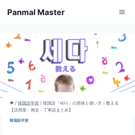
内
Panmal Master
容
を
ス
キ
ッ
プ
/
韓国語学習
/
韓国語「세다」の意味と使い方｜数える
【活用形・例文・丁寧語まとめ】
韓国語学習