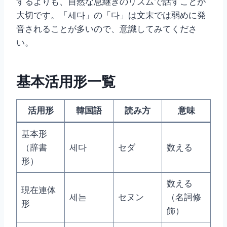
するよりも、自然な息継ぎのリズムで話すことが
大切です。「세다」の「다」は文末では弱めに発
音されることが多いので、意識してみてくださ
い。
基本活用形一覧
活用形
韓国語
読み方
意味
基本形
（辞書
세다
セダ
数える
形）
数える
現在連体
세는
セヌン
（名詞修
形
飾）