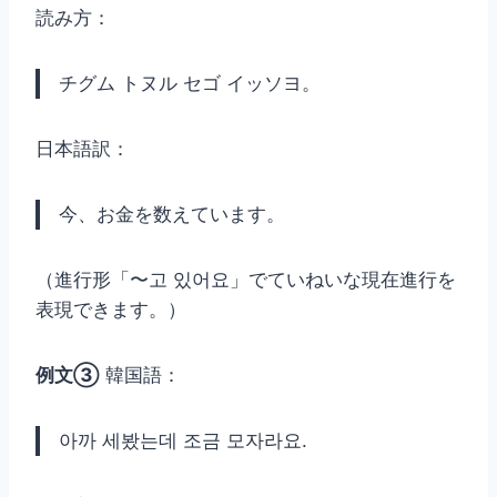
読み方：
チグム トヌル セゴ イッソヨ。
日本語訳：
今、お金を数えています。
（進行形「〜고 있어요」でていねいな現在進行を
表現できます。）
例文③
韓国語：
아까 세봤는데 조금 모자라요.