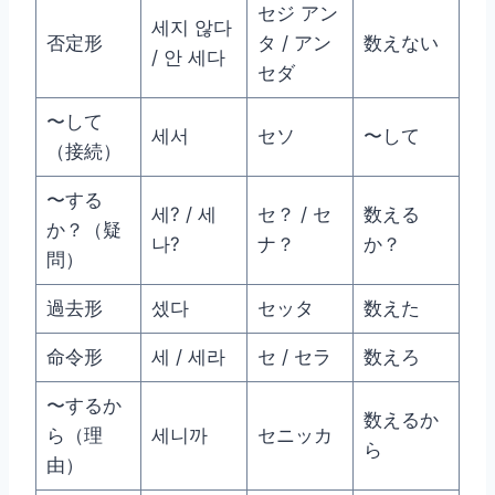
セジ アン
세지 않다
否定形
タ / アン
数えない
/ 안 세다
セダ
〜して
세서
セソ
〜して
（接続）
〜する
세? / 세
セ？ / セ
数える
か？（疑
나?
ナ？
か？
問）
過去形
셌다
セッタ
数えた
命令形
세 / 세라
セ / セラ
数えろ
〜するか
数えるか
ら（理
세니까
セニッカ
ら
由）