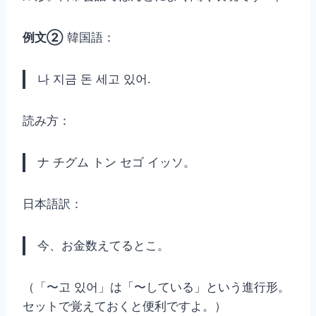
例文②
韓国語：
나 지금 돈 세고 있어.
読み方：
ナ チグム トン セゴ イッソ。
日本語訳：
今、お金数えてるとこ。
（「〜고 있어」は「〜している」という進行形。
セットで覚えておくと便利ですよ。）