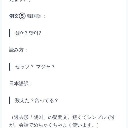
例文⑤
韓国語：
셌어? 맞아?
読み方：
セッソ？ マジャ？
日本語訳：
数えた？合ってる？
（過去形「셌어」の疑問文。短くてシンプルです
が、会話でめちゃくちゃよく使います。）