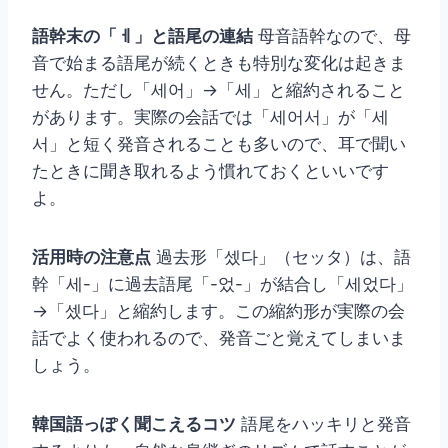
語幹末の「ㅔ」と語尾の連結
母音語幹なので、母
音で始まる語尾が続くときも特別な変化は起きま
せん。ただし「세어」→「세」と縮約されること
があります。実際の会話では「세어서」が「세
서」と短く発音されることも多いので、耳で聞い
たときに聞き取れるよう慣れておくといいです
よ。
活用時の注意点
過去形「셌다」（セッタ）は、語
幹「세-」に過去語尾「-었-」が結合し「세었다」
→「셌다」と縮約します。この縮約形が実際の会
話でよく使われるので、発音ごと覚えてしまいま
しょう。
韓国語っぽく聞こえるコツ
語尾をハッキリと発音