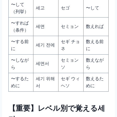
〜して
세고
セゴ
〜して
（列挙）
〜すれば
세면
セミョン
数えれば
（条件）
〜する前
セギ チョ
数える前
세기 전에
に
ネ
に
〜しなが
セミョン
数えなが
세면서
ら
ソ
ら
〜するた
세기 위해
セギ ウィ
数えるた
めに
서
ヘソ
めに
【重要】レベル別で覚える세