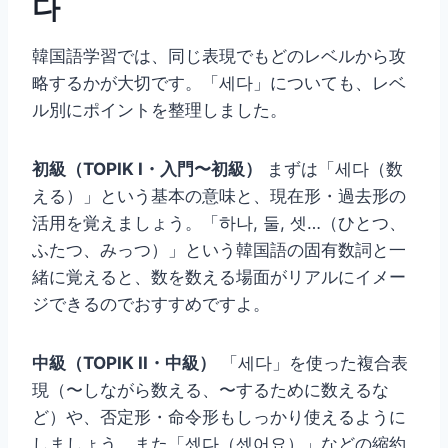
다
韓国語学習では、同じ表現でもどのレベルから攻
略するかが大切です。「세다」についても、レベ
ル別にポイントを整理しました。
初級（TOPIK I・入門〜初級）
まずは「세다（数
える）」という基本の意味と、現在形・過去形の
活用を覚えましょう。「하나, 둘, 셋…（ひとつ、
ふたつ、みっつ）」という韓国語の固有数詞と一
緒に覚えると、数を数える場面がリアルにイメー
ジできるのでおすすめですよ。
中級（TOPIK II・中級）
「세다」を使った複合表
現（〜しながら数える、〜するために数えるな
ど）や、否定形・命令形もしっかり使えるように
しましょう。また「셌다（셌어요）」などの縮約