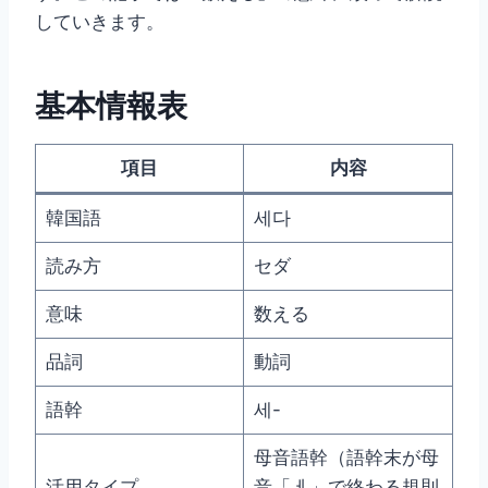
していきます。
基本情報表
項目
内容
韓国語
세다
読み方
セダ
意味
数える
品詞
動詞
語幹
세-
母音語幹（語幹末が母
活用タイプ
音「ㅔ」で終わる規則