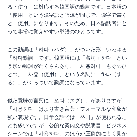
る・使う」に対応する韓国語の動詞です。日本語の
「使用」という漢字語と語源が同じで、漢字で書く
と「使用」になります。そのため、日本語話者にと
って非常に覚えやすい単語のひとつです。
この動詞は「하다（ハダ）」がついた形、いわゆる
「하다動詞」です。韓国語には「名詞＋하다」とい
う形の動詞がたくさんあり、「사용하다」もそのひ
とつ。「사용（使用）」という名詞に「하다（す
る）」がくっついて動詞になっています。
似た意味の言葉に「쓰다（スダ）」がありますが、
「사용하다」はより書き言葉・フォーマルな印象が
強い表現です。日常会話では「쓰다」が使われるこ
とも多いですが、公的な案内文や説明書、ビジネス
シーンでは「사용하다」のほうが圧倒的によく見か