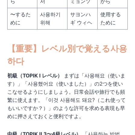
ら
서
ミョンソ
がら
〜するた
사용하기
サヨンハ
使用する
めに
위해
ギ ウィヘ
ために
【重要】レベル別で覚える사용
하다
初級（TOPIK I レベル）
まずは「사용해요（使いま
す）」「사용했어요（使いました）」の2つを使い
こなせるようにしましょう。日常会話や旅行でも頻
繁に使えます。「이것 사용해도 돼요?（これ使って
もいいですか？）」のような許可を求める表現も早
めに押さえておくと便利ですよ。
中級（TOPIK II 3〜4級レベル）
「사용하는 방법