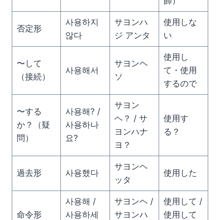
飾）
사용하지
サヨンハ
使用しな
否定形
않다
ジ アンタ
い
使用し
〜して
サヨンヘ
사용해서
て・使用
（接続）
ソ
するので
サヨン
〜する
사용해? /
ヘ？ / サ
使用す
か？（疑
사용하나
ヨンハナ
る？
問）
요?
ヨ？
サヨンヘ
過去形
사용했다
使用した
ッタ
사용해 /
サヨンヘ /
使用して /
命令形
사용하세
サヨンハ
使用して