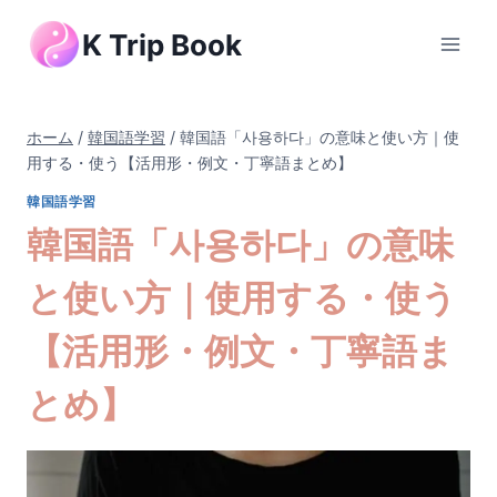
内
K Trip Book
容
を
ス
キ
ホーム
/
韓国語学習
/
韓国語「사용하다」の意味と使い方｜使
ッ
用する・使う【活用形・例文・丁寧語まとめ】
プ
韓国語学習
韓国語「사용하다」の意味
と使い方｜使用する・使う
【活用形・例文・丁寧語ま
とめ】