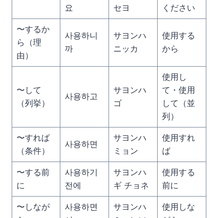
요
セヨ
ください
〜するか
사용하니
サヨンハ
使用する
ら（理
까
ニッカ
から
由）
使用し
〜して
サヨンハ
て・使用
사용하고
（列挙）
ゴ
して（並
列）
〜すれば
サヨンハ
使用すれ
사용하면
（条件）
ミョン
ば
〜する前
사용하기
サヨンハ
使用する
に
전에
ギ チョネ
前に
〜しなが
사용하면
サヨンハ
使用しな