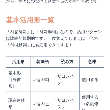
から、徐々につなげて発音するのがおすすめです。
基本活用形一覧
「사용하다」は「하다動詞」なので、活用パターン
は比較的規則的です。一度覚えてしまえば、他の
「하다動詞」にも応用できますよ！
活用形
韓国語
読み方
意味
基本形
サヨンハ
（辞書
사용하다
使用する
ダ
形）
使用する
現在連体
サヨンハ
사용하는
（名詞修
形
ヌン