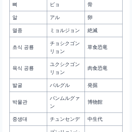
뼈
ピョ
骨
알
アル
卵
멸종
ミョルジョン
絶滅
チョシクゴン
초식 공룡
草食恐竜
リョン
ユクシクゴン
육식 공룡
肉食恐竜
リョン
발굴
パルグル
発掘
パンムルグァ
박물관
博物館
ン
중생대
チュンセンデ
中生代
ゴンリョンシ