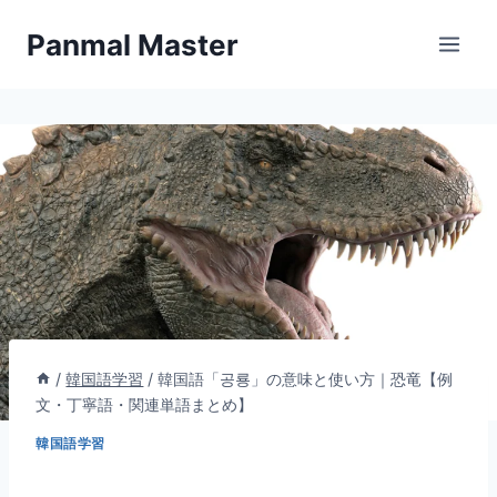
内
Panmal Master
容
を
ス
キ
ッ
プ
/
韓国語学習
/
韓国語「공룡」の意味と使い方｜恐竜【例
文・丁寧語・関連単語まとめ】
韓国語学習