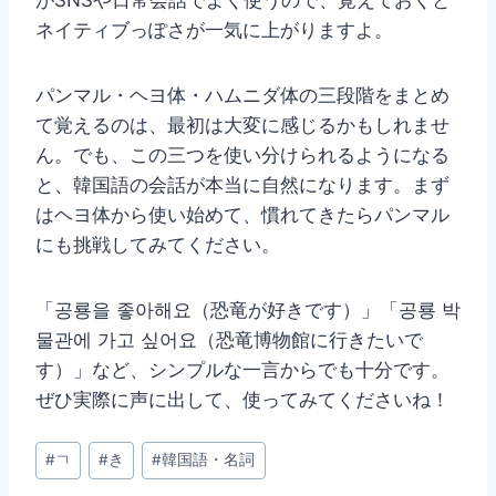
ネイティブっぽさが一気に上がりますよ。
パンマル・ヘヨ体・ハムニダ体の三段階をまとめ
て覚えるのは、最初は大変に感じるかもしれませ
ん。でも、この三つを使い分けられるようになる
と、韓国語の会話が本当に自然になります。まず
はヘヨ体から使い始めて、慣れてきたらパンマル
にも挑戦してみてください。
「공룡을 좋아해요（恐竜が好きです）」「공룡 박
물관에 가고 싶어요（恐竜博物館に行きたいで
す）」など、シンプルな一言からでも十分です。
ぜひ実際に声に出して、使ってみてくださいね！
投
#
ㄱ
#
き
#
韓国語・名詞
稿