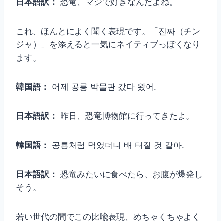
日本語訳：
恐竜、マジで好きなんだよね。
これ、ほんとによく聞く表現です。「진짜（チン
ジャ）」を添えると一気にネイティブっぽくなり
ます。
韓国語：
어제 공룡 박물관 갔다 왔어.
日本語訳：
昨日、恐竜博物館に行ってきたよ。
韓国語：
공룡처럼 먹었더니 배 터질 것 같아.
日本語訳：
恐竜みたいに食べたら、お腹が爆発し
そう。
若い世代の間でこの比喩表現、めちゃくちゃよく