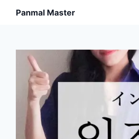
内
Panmal Master
容
を
ス
キ
ッ
プ