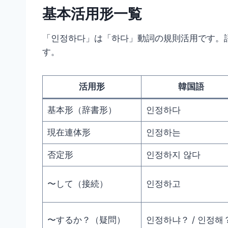
基本活用形一覧
「인정하다」は「하다」動詞の規則活用です。
す。
活用形
韓国語
基本形（辞書形）
인정하다
現在連体形
인정하는
否定形
인정하지 않다
〜して（接続）
인정하고
〜するか？（疑問）
인정하냐？ / 인정해