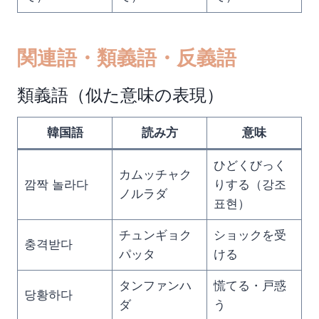
関連語・類義語・反義語
類義語（似た意味の表現）
韓国語
読み方
意味
ひどくびっく
カムッチャク
깜짝 놀라다
りする（강조
ノルラダ
표현）
チュンギョク
ショックを受
충격받다
パッタ
ける
タンファンハ
慌てる・戸惑
당황하다
ダ
う