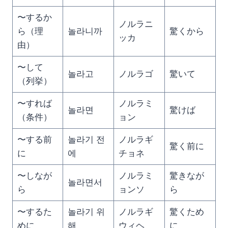
〜するか
ノルラニ
ら（理
놀라니까
驚くから
ッカ
由）
〜して
놀라고
ノルラゴ
驚いて
（列挙）
〜すれば
ノルラミ
놀라면
驚けば
（条件）
ョン
〜する前
놀라기 전
ノルラギ
驚く前に
に
에
チョネ
〜しなが
ノルラミ
驚きなが
놀라면서
ら
ョンソ
ら
〜するた
놀라기 위
ノルラギ
驚くため
めに
해
ウィヘ
に