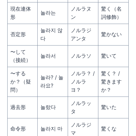
現在連体
ノルラヌ
驚く（名
놀라는
形
ン
詞修飾）
놀라지 않
ノルラジ
否定形
驚かない
다
アンタ
〜して
놀라서
ノルラソ
驚いて
（接続）
〜する
ノルラ？ /
驚く？ /
놀라? / 놀
か？（疑
ノルラ
驚きます
라요?
問）
ヨ？
か？
ノルラッ
過去形
놀랐다
驚いた
タ
ノルラジ
命令形
놀라지 마
驚くな
マ