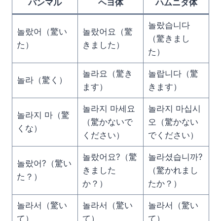
パンマル
ヘヨ体
ハムニダ体
놀랐습니다
놀랐어（驚い
놀랐어요（驚
（驚きまし
た）
きました）
た）
놀라요（驚き
놀랍니다（驚
놀라（驚く）
ます）
きます）
놀라지 마세요
놀라지 마십시
놀라지 마（驚
（驚かないで
오（驚かない
くな）
ください）
でください）
놀랐어요?（驚
놀라셨습니까?
놀랐어?（驚い
きました
（驚かれまし
た？）
か？）
たか？）
놀라서（驚い
놀라서（驚い
놀라서（驚い
て）
て）
て）