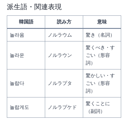
派生語・関連表現
韓国語
読み方
意味
놀라움
ノルラウム
驚き（名詞）
驚くべき・す
놀라운
ノルラウン
ごい（形容
詞）
驚かしい・す
놀랍다
ノルラプタ
ごい（形容
詞）
驚くことに
놀랍게도
ノルラプケド
（副詞）