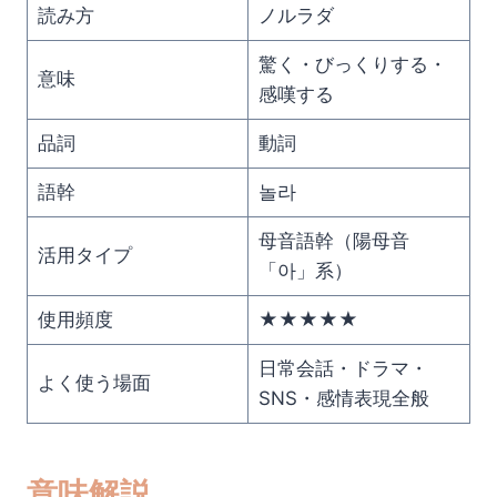
読み方
ノルラダ
驚く・びっくりする・
意味
感嘆する
品詞
動詞
語幹
놀라
母音語幹（陽母音
活用タイプ
「아」系）
使用頻度
★★★★★
日常会話・ドラマ・
よく使う場面
SNS・感情表現全般
意味解説