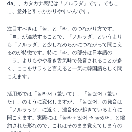
da」、カタカナ表記は「ノルラダ」です。でもこ
こ、意外と引っかかりやすいんです。
注目すべきは「놀」と「라」のつながり方です。
「ㄹ」が連続することで、「ノルラダ」というより
も「ノルラダ」と少しなめらかにつながって聞こえ
るのが特徴です。特に「라」の部分は日本語の
「ラ」よりもやや巻き舌気味で発音されることが多
く、ここをサラッと言えると一気に韓国語らしく聞
こえます。
活用形では「놀라서（驚いて）」「놀랐어（驚い
た）」のように変化しますが、「놀랐어」の発音は
「ノルラッソ」に近く、濃音化が起きているように
聞こえます。実際には「놀라＋았어 → 놀랐어」と縮
約された形なので、これはそのまま覚えてしまうの