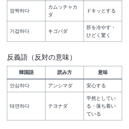
カムッチャカ
깜짝하다
ドキッとする
ダ
肝を冷やす・
기겁하다
キゴパダ
ひどく驚く
反義語（反対の意味）
韓国語
読み方
意味
안심하다
アンシマダ
安心する
平然としてい
태연하다
テヨナダ
る・落ち着い
ている