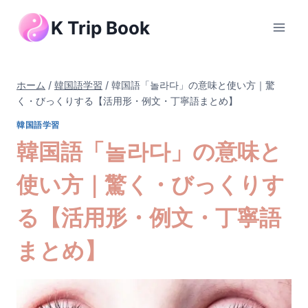
内
K Trip Book
容
を
ス
キ
ホーム
/
韓国語学習
/
韓国語「놀라다」の意味と使い方｜驚
ッ
く・びっくりする【活用形・例文・丁寧語まとめ】
プ
韓国語学習
韓国語「놀라다」の意味と
使い方｜驚く・びっくりす
る【活用形・例文・丁寧語
まとめ】