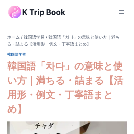
内
K Trip Book
容
を
ス
キ
ホーム
/
韓国語学習
/
韓国語「차다」の意味と使い方｜満ち
ッ
る・詰まる【活用形・例文・丁寧語まとめ】
プ
韓国語学習
韓国語「차다」の意味と使
い方｜満ちる・詰まる【活
用形・例文・丁寧語まと
め】