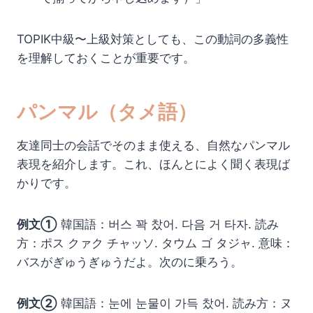
TOPIK中級〜上級対策としても、この動詞の多義性
を理解しておくことが重要です。
パンマル（タメ語）
友達同士の会話でそのまま使える、自然なパンマル
表現を紹介します。これ、ほんとによく聞く表現ば
かりです。
例文①
韓国語：버스 꽉 찼어. 다음 거 타자. 読み
方：ポス クァク チャッソ. タウム ゴ タジャ. 意味：
バスがぎゅうぎゅうだよ。次のに乗ろう。
例文②
韓国語：눈에 눈물이 가득 찼어. 読み方：ヌ