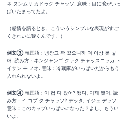
ネ ヌンムリ カドゥク チャッソ. 意味：目に涙がいっ
ぱいたまってたよ。
（感情を語るとき、こういうシンプルな表現がすご
くきれいに響くんです。）
例文③
韓国語：냉장고 꽉 찼으니까 더 이상 못 넣
어. 読み方：ネンジャンゴ クァク チャッスニッカ ト
イサン モ ノオ. 意味：冷蔵庫がいっぱいだからもう
入れられないよ。
例文④
韓国語：이 컵 다 찼어? 됐다, 이제 됐어. 読
み方：イ コプ タ チャッソ? デッタ, イジェ デッソ.
意味：このカップいっぱいになった？よし、もうい
いよ。