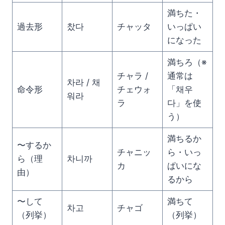
満ちた・
過去形
찼다
チャッタ
いっぱい
になった
満ちろ（※
チャラ /
通常は
차라 / 채
命令形
チェウォ
「채우
워라
ラ
다」を使
う）
満ちるか
〜するか
チャニッ
ら・いっ
ら（理
차니까
カ
ぱいにな
由）
るから
〜して
満ちて
차고
チャゴ
（列挙）
（列挙）