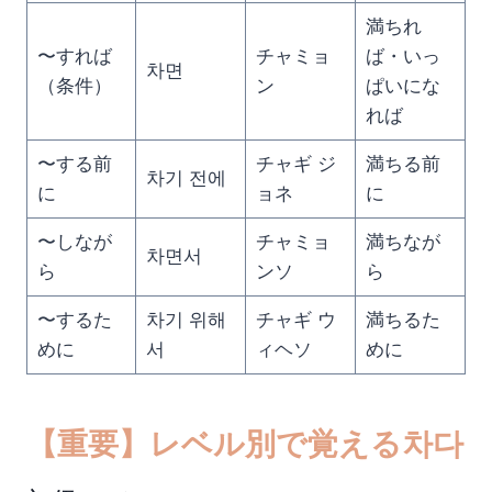
満ちれ
〜すれば
チャミョ
ば・いっ
차면
（条件）
ン
ぱいにな
れば
〜する前
チャギ ジ
満ちる前
차기 전에
に
ョネ
に
〜しなが
チャミョ
満ちなが
차면서
ら
ンソ
ら
〜するた
차기 위해
チャギ ウ
満ちるた
めに
서
ィヘソ
めに
【重要】レベル別で覚える차다