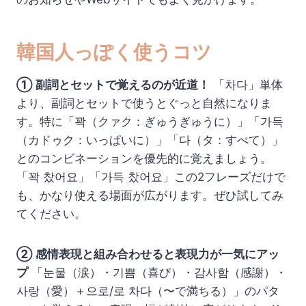
韓国人っぽく使うコツ
① 副詞とセットで覚えるのが近道！
「차다」単体
より、副詞とセットで使うとぐっと自然になりま
す。特に「꽉（クァク：ぎゅうぎゅうに）」「가득
（カドゥク：いっぱいに）」「다（タ：すべて）」
とのコンビネーションを優先的に覚えましょう。
「꽉 찼어요」「가득 찼어요」この2フレーズだけで
も、かなり使える場面が広がります。ぜひ試してみ
てください。
② 感情表現と組み合わせると表現力が一気にアッ
プ
「눈물（涙）・기쁨（喜び）・감사함（感謝）・
사랑（愛）＋으로/로 차다（〜で満ちる）」のパタ