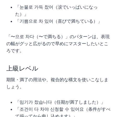
「눈물로 가득 찼어（涙でいっぱいになっ
た）」
「기쁨으로 차 있어（喜びで満ちている）」
「〜으로 차다（〜で満ちる）」のパターンは、表現
の幅がグッと広がるので早めにマスターしたいとこ
ろです。
上級レベル
期限・満了の用法や、複合的な構文を使いこなしま
しょう。
「임기가 찼습니다（任期が満了しました）」
「조건이 다 차야 신청할 수 있어요（条件がすべ
て揃ってから申し込めます）」