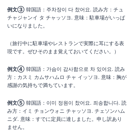
例文③
韓国語：주차장이 다 찼어요. 読み方：チュ
チャジャンイ タ チャッソヨ. 意味：駐車場がいっぱ
いになりました。
（旅行中に駐車場やレストランで実際に耳にする表
現です。ぜひそのまま覚えておいてください。）
例文④
韓国語：가슴이 감사함으로 차 있어요. 読み
方：カスミ カムサハムロ チャ イッソヨ. 意味：胸が
感謝の気持ちで満ちています。
例文⑤
韓国語：이미 정원이 찼어요. 죄송합니다. 読
み方：イミ チョンウォニ チャッソヨ. チェソンハム
ニダ. 意味：すでに定員に達しました。申し訳あり
ません。