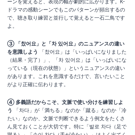
ーンを覚えると、表現の幅が劇的に広がります。K-
ドラマの感動シーンでもこのパターンが頻出するの
で、聴き取り練習と並行して覚えると一石二鳥です
よ。
③ 「찼어요」と「차 있어요」のニュアンスの違い
を意識しよう
「찼어요」は「いっぱいになりました
（結果・完了）」、「차 있어요」は「いっぱいにな
っている（現在の状態）」というニュアンスの違い
があります。これを意識するだけで、言いたいこと
がより正確に伝わります。
④ 多義語だからこそ、文脈で使い分けを練習しよ
う
「차다」が「満ちる」なのか「蹴る」なのか「冷
たい」なのか、文脈で判断できるよう例文をたくさ
ん見ておくことが大切です。特に「발로 차다（足で
蹴る）」「손이 차다（手が冷たい）」はよく出てく