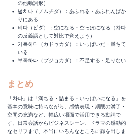
の他動詞形）
넘치다（ノムチダ）：あふれる・あふれんばか
りにある
비다（ピダ）：空になる・空っぽになる（차다
の反義語として対比で覚えよう）
가득하다（カドゥカダ）：いっぱいだ・満ちて
いる
부족하다（プジョカダ）：不足する・足りない
まとめ
「차다」は「満ちる・詰まる・いっぱいになる」を
基本の意味に持ちながら、感情表現・期限の満了・
空間の充満など、幅広い場面で活用できる動詞で
す。日常会話からビジネスシーン、ドラマの感動的
なセリフまで、本当にいろんなところに顔を出しま