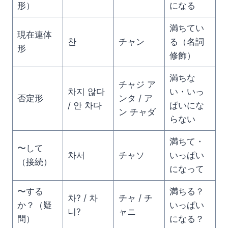
形）
になる
満ちてい
現在連体
찬
チャン
る（名詞
形
修飾）
満ちな
チャジ ア
차지 않다
い・いっ
否定形
ンタ / ア
/ 안 차다
ぱいにな
ン チャダ
らない
満ちて・
〜して
차서
チャソ
いっぱい
（接続）
になって
〜する
満ちる？
차? / 차
チャ / チ
か？（疑
いっぱい
니?
ャニ
問）
になる？