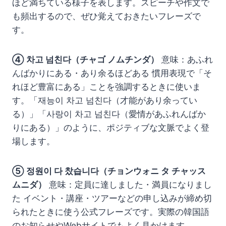
ほど満ちている様子を表します。スピーチや作文で
も頻出するので、ぜひ覚えておきたいフレーズで
す。
④ 차고 넘친다（チャゴ ノムチンダ）
意味：あふれ
んばかりにある・あり余るほどある 慣用表現で「そ
れほど豊富にある」ことを強調するときに使いま
す。「재능이 차고 넘친다（才能があり余ってい
る）」「사랑이 차고 넘친다（愛情があふれんばか
りにある）」のように、ポジティブな文脈でよく登
場します。
⑤ 정원이 다 찼습니다（チョンウォニ タ チャッス
ムニダ）
意味：定員に達しました・満員になりまし
た イベント・講座・ツアーなどの申し込みが締め切
られたときに使う公式フレーズです。実際の韓国語
のお知らせやWebサイトでもよく見かけます。