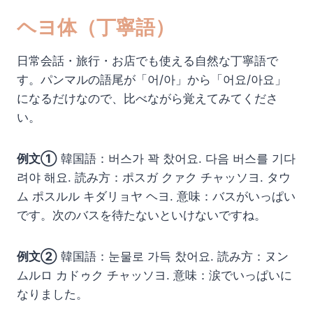
ヘヨ体（丁寧語）
日常会話・旅行・お店でも使える自然な丁寧語で
す。パンマルの語尾が「어/아」から「어요/아요」
になるだけなので、比べながら覚えてみてくださ
い。
例文①
韓国語：버스가 꽉 찼어요. 다음 버스를 기다
려야 해요. 読み方：ポスガ クァク チャッソヨ. タウ
ム ポスルル キダリョヤ ヘヨ. 意味：バスがいっぱい
です。次のバスを待たないといけないですね。
例文②
韓国語：눈물로 가득 찼어요. 読み方：ヌン
ムルロ カドゥク チャッソヨ. 意味：涙でいっぱいに
なりました。