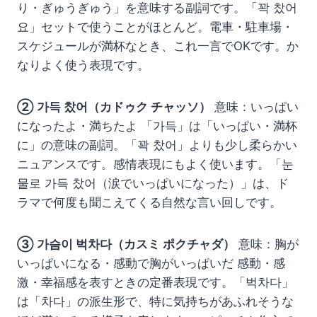
り・ぎゅうぎゅう」を意味する副詞です。「꽉 찼어
요」セットで使うことがほとんど。電車・駐車場・
スケジュールが満杯なとき、これ一言でOKです。か
なりよく使う表現です。
② 가득 찼어（カドゥク チャッソ）
意味：いっぱい
になったよ・満ちたよ 「가득」は「いっぱい・満杯
に」の意味の副詞。「꽉 찼어」よりも少し柔らかい
ニュアンスです。感情表現にもよく使います。「눈
물로 가득 찼어（涙でいっぱいになった）」は、ド
ラマで何度も聞こえてくる自然な言い回しです。
③ 가슴이 벅차다（カスミ ポクチャダ）
意味：胸が
いっぱいになる・感動で胸がいっぱいだ 感動・感
激・幸福感を表すときの定番表現です。「벅차다」
は「차다」の派生形で、特に気持ちがあふれそうな