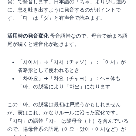
음）で発音します。日本語の「ちゃ」より少し強め
に、息を吐き出すように発音するのがポイントで
す。「다」は「ダ」と有声音で読みます。
活用時の発音変化
母音語幹なので、母音で始まる語
尾が続くと連音化が起きます。
「차아서」→「차서（チャソ）」：「아서」が
省略形として使われるとき
「차아요」→「차요（チャヨ）」：ヘヨ体も
「아」の脱落により「차요」になります
この「아」の脱落は最初は戸惑うかもしれません
が、実はこれ、かなりルールに沿った変化です。
「차다」の語幹「차-」は陽母音（ㅏ）を含んでいる
ので、陽母音系の語尾（아요・았어・아서など）が