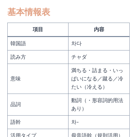
基本情報表
項目
内容
韓国語
차다
読み方
チャダ
満ちる・詰まる・いっ
意味
ぱいになる／蹴る／冷
たい（冷える）
動詞（・形容詞的用法
品詞
あり）
語幹
차-
活用タイプ
母音語幹（規則活用）