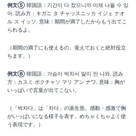
例文⑤
韓国語：기간이 다 찼으니까 이제 나올 수 있
어. 読み方：キガニ タ チャッスニッカ イジェ ナオ
ル ス イッソ. 意味：期間が満了したからもう出てこ
られるよ。
（期間の満了にも使えるの、覚えておくと絶対役立
ちます。）
例文⑥
韓国語：가슴이 벅차서 말이 안 나와. 読み
方：カスミ ポクチャソ マリ アン ナワ. 意味：胸が
いっぱいで言葉が出てこない。
（「벅차다」は「차다」の派生形。感動・感激で胸
がいっぱいになる様子を表す、めちゃくちゃよく使
う表現です。）