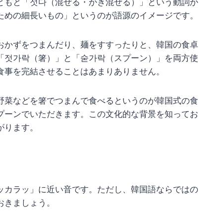
ともと「젓다（混ぜる・かき混ぜる）」という動詞か
ための細長いもの」というのが語源のイメージです。
おかずをつまんだり、麺をすすったりと、韓国の食卓
「젓가락（箸）」と「숟가락（スプーン）」を両方使
食事を完結させることはあまりありません。
野菜などを箸でつまんで食べるというのが韓国式の食
プーンでいただきます。この文化的な背景を知ってお
がります。
ッカラッ」に近い音です。ただし、韓国語ならではの
おきましょう。