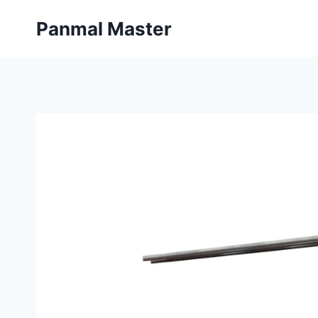
内
Panmal Master
容
を
ス
キ
ッ
プ