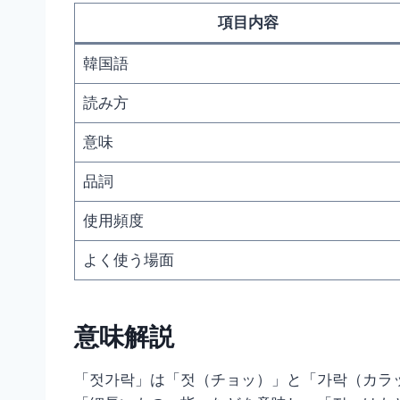
項目内容
韓国語
読み方
意味
品詞
使用頻度
よく使う場面
意味解説
「젓가락」は「젓（チョッ）」と「가락（カラ