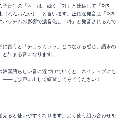
の子音）の「ㅅ」は、続く「가」と連結して「저까
化（れんおんか）」と言います。正確な発音は「저까
のパッチムの影響で濃音化し「까」と発音されるんで
然に言うと「チョッカラッ」とつながる感じ。語末の
」と詰まる音になります。
つ韓国語らしい音に近づけていくと、ネイティブにも
」——ぜひ声に出して練習してみてください！
覚えると使いやすくなります。よく使う組み合わせを