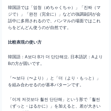
韓国語では「엄청（めちゃくちゃ）」「진짜（マ
ジで）」「완전（完全に）」などの強調副詞が会
話中に多用されるので、パンマルの場面ではこれ
らをどんどん使うのが自然です。
比較表現の使い方
韓国語：A보다 B가 더 단단해요. 日本語訳：Aより
Bの方が固いです。
「〜보다（〜より）」と「더（より・もっと）」
を組み合わせるのが基本パターンです。
「이게 저것보다 훨씬 단단해」という形で「훨씬
（ずっと・はるかに）」を加えると、差が大きい