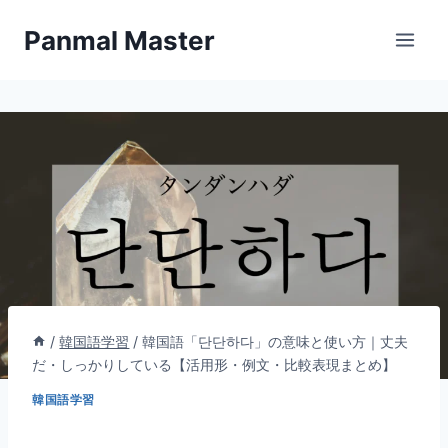
内
Panmal Master
容
を
ス
キ
ッ
プ
/
韓国語学習
/
韓国語「단단하다」の意味と使い方｜丈夫
だ・しっかりしている【活用形・例文・比較表現まとめ】
韓国語学習