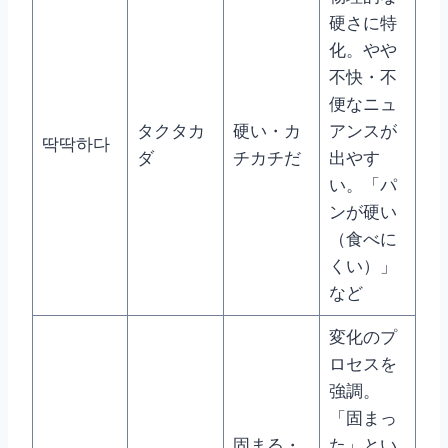
硬さに特
化。やや
不快・不
便なニュ
タクタカ
硬い・カ
アンスが
딱딱하다
ダ
チカチだ
出やす
い。「パ
ンが硬い
（食べに
くい）」
など
変化のプ
ロセスを
強調。
「固まっ
固まる・
た」とい