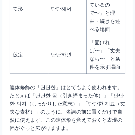
ているの
て形
단단해서
で〜」と理
由・続きを述
べる場面
「固けれ
ば〜」「丈夫
仮定
단단하면
なら〜」と条
件を示す場面
連体修飾の「단단한」はとてもよく使われます。
たとえば「단단한 몸（引き締まった体）」「단단
한 의지（しっかりした意志）」「단단한 재료（丈
夫な素材）」のように、名詞の前に置くだけで自
然に使えます。この連体形を覚えておくと表現の
幅がぐっと広がりますよ。