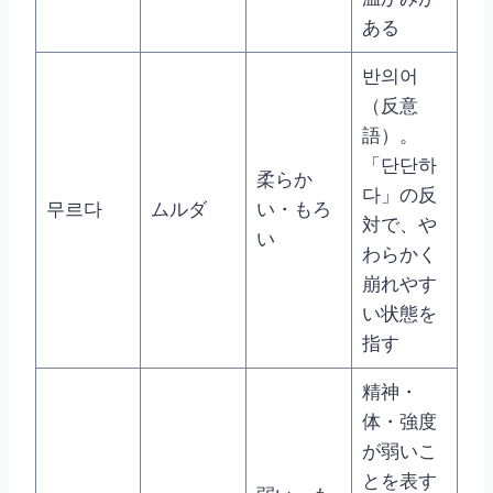
ある
반의어
（反意
語）。
「단단하
柔らか
다」の反
무르다
ムルダ
い・もろ
対で、や
い
わらかく
崩れやす
い状態を
指す
精神・
体・強度
が弱いこ
とを表す