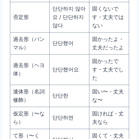
단단하지 않아
固くないで
否定形
요 / 단단하지
す・丈夫では
않다
ない
過去形（パン
固かったよ・
단단했어
マル）
丈夫だったよ
固かったで
過去形（ヘヨ
단단했어요
す・丈夫でし
体）
た
連体形（名詞
固い〜・丈夫
단단한
修飾）
な〜
仮定形（〜な
固ければ・丈
단단하면
ら）
夫なら
て形（〜く
固くて・丈夫