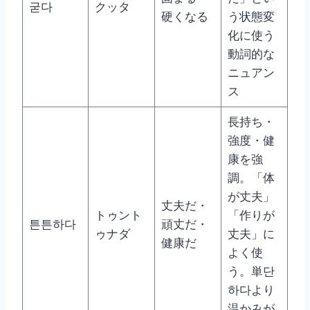
굳다
クッタ
硬くなる
う状態変
化に使う
動詞的な
ニュアン
ス
長持ち・
強度・健
康を強
調。「体
が丈夫」
丈夫だ・
トゥント
「作りが
튼튼하다
頑丈だ・
ゥナダ
丈夫」に
健康だ
よく使
う。単단
하다より
温かみが