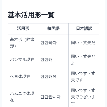
基本活用形一覧
活用形
韓国語
日本語訳
基本形（辞書
단단하다
固い・丈夫だ
形）
固い・丈夫だ
パンマル現在
단단해
よ
固いです・丈
ヘヨ体現在
단단해요
夫です
固いです・丈
ハムニダ体現
단단합니다
夫でございま
在
す