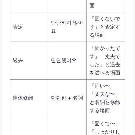
面
「固くないで
단단하지 않아
否定
す」と否定す
요
る場面
「固かったで
す」「丈夫で
過去
단단했어요
した」と過去
を述べる場面
「固い〜」
「丈夫な〜」
連体修飾
단단한 + 名詞
と名詞を修飾
する場面
「固くて〜」
「しっかりし