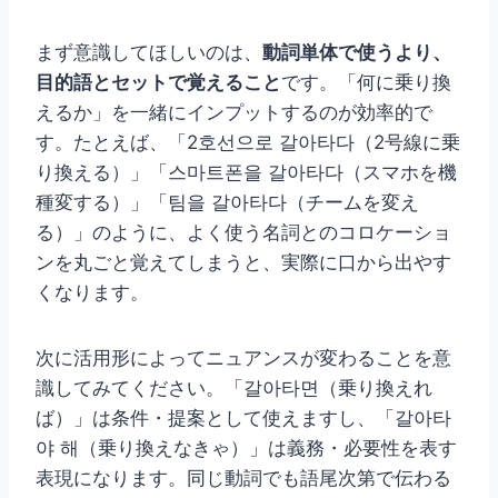
まず意識してほしいのは、
動詞単体で使うより、
目的語とセットで覚えること
です。「何に乗り換
えるか」を一緒にインプットするのが効率的で
す。たとえば、「2호선으로 갈아타다（2号線に乗
り換える）」「스마트폰을 갈아타다（スマホを機
種変する）」「팀을 갈아타다（チームを変え
る）」のように、よく使う名詞とのコロケーショ
ンを丸ごと覚えてしまうと、実際に口から出やす
くなります。
次に活用形によってニュアンスが変わることを意
識してみてください。「갈아타면（乗り換えれ
ば）」は条件・提案として使えますし、「갈아타
야 해（乗り換えなきゃ）」は義務・必要性を表す
表現になります。同じ動詞でも語尾次第で伝わる