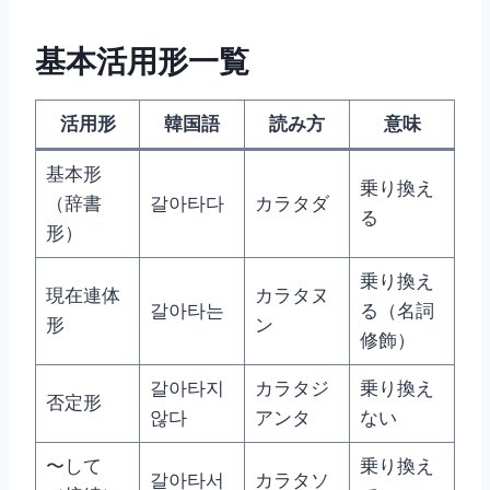
基本活用形一覧
活用形
韓国語
読み方
意味
基本形
乗り換え
（辞書
갈아타다
カラタダ
る
形）
乗り換え
現在連体
カラタヌ
갈아타는
る（名詞
形
ン
修飾）
갈아타지
カラタジ
乗り換え
否定形
않다
アンタ
ない
〜して
乗り換え
갈아타서
カラタソ