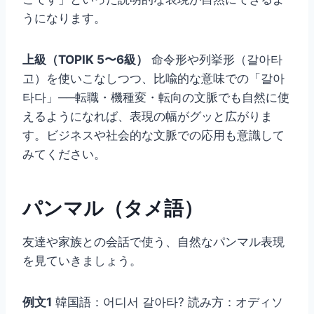
うになります。
上級（TOPIK 5〜6級）
命令形や列挙形（갈아타
고）を使いこなしつつ、比喩的な意味での「갈아
타다」──転職・機種変・転向の文脈でも自然に使
えるようになれば、表現の幅がグッと広がりま
す。ビジネスや社会的な文脈での応用も意識して
みてください。
パンマル（タメ語）
友達や家族との会話で使う、自然なパンマル表現
を見ていきましょう。
例文1
韓国語：어디서 갈아타? 読み方：オディソ