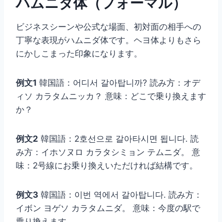
ハムニダ体（フォーマル）
ビジネスシーンや公式な場面、初対面の相手への
丁寧な表現がハムニダ体です。ヘヨ体よりもさら
にかしこまった印象になります。
例文1
韓国語：어디서 갈아탑니까? 読み方：オデ
ィソ カラタムニッカ？ 意味：どこで乗り換えます
か？
例文2
韓国語：2호선으로 갈아타시면 됩니다. 読
み方：イホソヌロ カラタシミョン テムニダ。 意
味：2号線にお乗り換えいただければ結構です。
例文3
韓国語：이번 역에서 갈아탑니다. 読み方：
イボン ヨゲソ カラタムニダ。 意味：今度の駅で
乗り換えます。