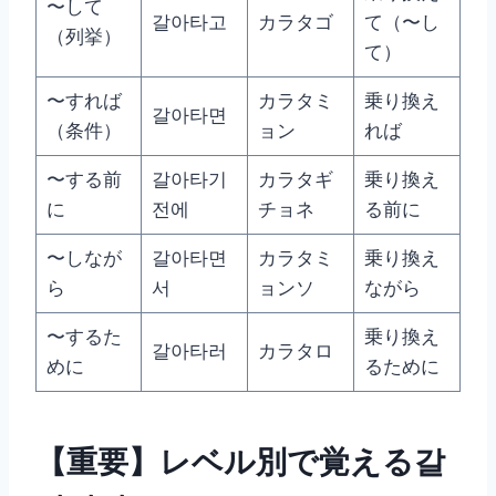
〜して
갈아타고
カラタゴ
て（〜し
（列挙）
て）
〜すれば
カラタミ
乗り換え
갈아타면
（条件）
ョン
れば
〜する前
갈아타기
カラタギ
乗り換え
に
전에
チョネ
る前に
〜しなが
갈아타면
カラタミ
乗り換え
ら
서
ョンソ
ながら
〜するた
乗り換え
갈아타러
カラタロ
めに
るために
【重要】レベル別で覚える갈