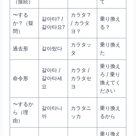
（接続）
て
〜する
カラタ？
갈아타? /
乗り換え
か？（疑
/ カラタ
갈아타요?
る？
問）
ヨ？
カラタッ
乗り換え
過去形
갈아탔다
タ
た
乗り換え
갈아타 /
カラタ /
ろ / 乗り
命令形
갈아타세
カラタセ
換えてく
요
ヨ
ださい
〜するか
갈아타니
カラタニ
乗り換え
ら（理
까
ッカ
るから
由）
乗り換え