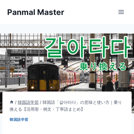
内
Panmal Master
容
を
ス
キ
ッ
プ
/
韓国語学習
/
韓国語「갈아타다」の意味と使い方｜乗り
換える【活用形・例文・丁寧語まとめ】
韓国語学習