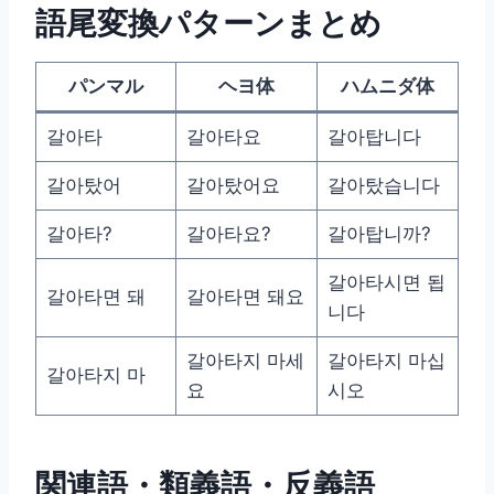
語尾変換パターンまとめ
パンマル
ヘヨ体
ハムニダ体
갈아타
갈아타요
갈아탑니다
갈아탔어
갈아탔어요
갈아탔습니다
갈아타?
갈아타요?
갈아탑니까?
갈아타시면 됩
갈아타면 돼
갈아타면 돼요
니다
갈아타지 마세
갈아타지 마십
갈아타지 마
요
시오
関連語・類義語・反義語