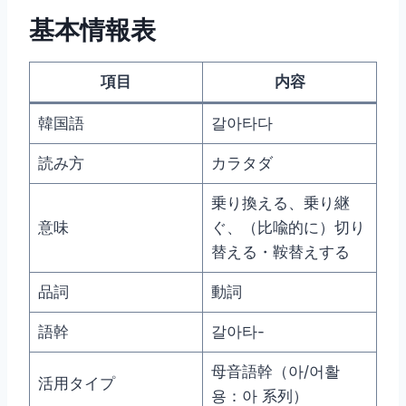
基本情報表
項目
内容
韓国語
갈아타다
読み方
カラタダ
乗り換える、乗り継
意味
ぐ、（比喩的に）切り
替える・鞍替えする
品詞
動詞
語幹
갈아타-
母音語幹（아/어활
活用タイプ
용：아 系列）