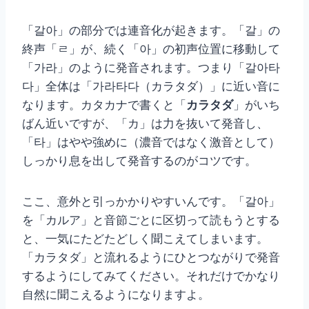
「갈아」の部分では連音化が起きます。「갈」の
終声「ㄹ」が、続く「아」の初声位置に移動して
「가라」のように発音されます。つまり「갈아타
다」全体は「가라타다（カラタダ）」に近い音に
なります。カタカナで書くと「
カラタダ
」がいち
ばん近いですが、「カ」は力を抜いて発音し、
「타」はやや強めに（濃音ではなく激音として）
しっかり息を出して発音するのがコツです。
ここ、意外と引っかかりやすいんです。「갈아」
を「カルア」と音節ごとに区切って読もうとする
と、一気にたどたどしく聞こえてしまいます。
「カラタダ」と流れるようにひとつながりで発音
するようにしてみてください。それだけでかなり
自然に聞こえるようになりますよ。