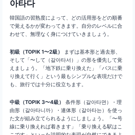
아타다
韓国語の習熟度によって、どの活用形をどの順番
で覚えるかが変わってきます。自分のレベルに合
わせて、無理なく身につけていきましょう。
初級（TOPIK 1〜2級）
まずは基本形と過去形、
そして「〜して（갈아타서）」の形を優先して覚
えましょう。「地下鉄に乗り換えた」「バスに乗
り換えて行く」という最もシンプルな表現だけで
も、旅行では十分に役立ちます。
中級（TOPIK 3〜4級）
条件形（갈아타면）・理
由形（갈아타니까）・連体形（갈아타는）を使っ
た文が組み立てられるようにしましょう。「〜号
線に乗り換えれば着きます」「乗り換える駅はこ
こです」といった説明的な表現が自然にできるよ