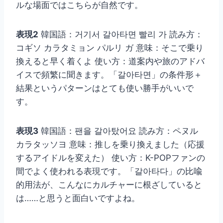
ルな場面ではこちらが自然です。
表現2
韓国語：거기서 갈아타면 빨리 가 読み方：
コギソ カラタミョン パルリ ガ 意味：そこで乗り
換えると早く着くよ 使い方：道案内や旅のアドバ
イスで頻繁に聞きます。「갈아타면」の条件形＋
結果というパターンはとても使い勝手がいいで
す。
表現3
韓国語：팬을 갈아탔어요 読み方：ペヌル
カラタッソヨ 意味：推しを乗り換えました（応援
するアイドルを変えた） 使い方：K-POPファンの
間でよく使われる表現です。「갈아타다」の比喩
的用法が、こんなにカルチャーに根ざしていると
は……と思うと面白いですよね。