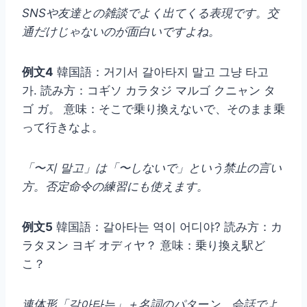
SNSや友達との雑談でよく出てくる表現です。交
通だけじゃないのが面白いですよね。
例文4
韓国語：거기서 갈아타지 말고 그냥 타고
가. 読み方：コギソ カラタジ マルゴ クニャン タ
ゴ ガ。 意味：そこで乗り換えないで、そのまま乗
って行きなよ。
「〜지 말고」は「〜しないで」という禁止の言い
方。否定命令の練習にも使えます。
例文5
韓国語：갈아타는 역이 어디야? 読み方：カ
ラタヌン ヨギ オディヤ？ 意味：乗り換え駅ど
こ？
連体形「갈아타는」＋名詞のパターン、会話でよ