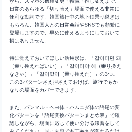
から、スマホの機種変更・転職・推し変えまで、
日常のあらゆる「切り替え」場面で使える非常に
便利な動詞です。韓国旅行中の地下鉄乗り継ぎは
もちろん、韓国人との日常会話やSNSでも頻繁に
登場しますので、早めに使えるようにしておいて
損はありません。
特に覚えておいてほしい活用形は、「갈아타면 돼
（乗り換えればいい）」「갈아타야 해（乗り換え
なきゃ）」「갈아탔어（乗り換えた）」の3つ。
この3パターンさえ押さえておけば、旅行でもか
なりの場面をカバーできます。
また、パンマル・ヘヨ体・ハムニダ体の語尾の変
化パターンを「語尾変換パターンまとめ表」で確
認しながら、場面に応じて使い分ける練習をして
みてください。同じ内容でも丁寧さが変わるだけ