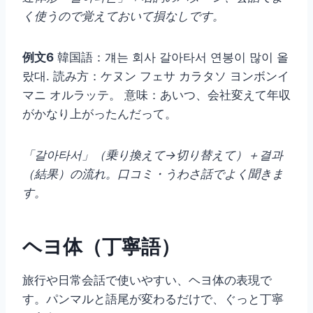
く使うので覚えておいて損なしです。
例文6
韓国語：걔는 회사 갈아타서 연봉이 많이 올
랐대. 読み方：ケヌン フェサ カラタソ ヨンボンイ
マニ オルラッテ。 意味：あいつ、会社変えて年収
がかなり上がったんだって。
「갈아타서」（乗り換えて→切り替えて）＋결과
（結果）の流れ。口コミ・うわさ話でよく聞きま
す。
ヘヨ体（丁寧語）
旅行や日常会話で使いやすい、ヘヨ体の表現で
す。パンマルと語尾が変わるだけで、ぐっと丁寧